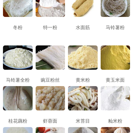
冬粉
特一粉
水面筋
马铃薯粉
马铃薯全粉
豌豆粉丝
黄米粉
黄玉米面
桂花藕粉
虾蓉面
米苔目
籼米粉