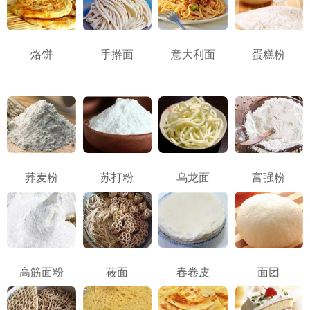
烙饼
手擀面
意大利面
蛋糕粉
荞麦粉
苏打粉
乌龙面
富强粉
高筋面粉
莜面
春卷皮
面团