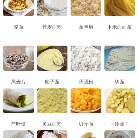
凉面
荞麦面粉
面包屑
玉米面面条
黑麦片
糜子面
汤圆粉
切面
荷叶饼
黄豆面粉
贝壳面
马铃薯丁