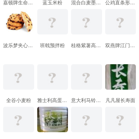
嘉顿牌生命面包
蓝玉米粉
混合白麦墨西哥薄饼粉
公鸡直条形意大利面
波乐梦夹心葡萄干饼干
班戟预拌粉
桂格紫薯高纤醇香燕麦片
双燕牌江门排粉
全谷小麦粉
雅士利高蛋白营养麦片
意大利马铃薯面角
凡凡屋长寿面