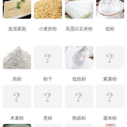
龙须素面
小麦胚粉
高蛋白豆米粉
低粉
高粉
粉干
低筋粉
紫薯粉
木薯粉
意粉
熟面粉
粟米粉