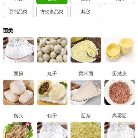
豆制品类
方便食品类
其它
面类
面粉
丸子
黄米面
蛋挞皮
馒头
包子
面条
高粱面