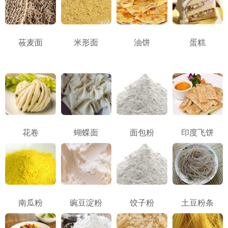
莜麦面
米形面
油饼
蛋糕
花卷
蝴蝶面
面包粉
印度飞饼
南瓜粉
豌豆淀粉
饺子粉
土豆粉条