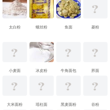
太白粉
螺丝粉
鱼面
菱粉
小麦面
冰皮粉
牛角面包
荞面
大米面粉
瑶柱面
黑麦面粉
谷粉