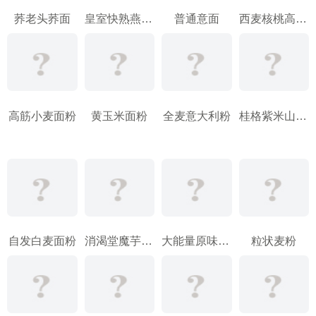
荞老头荞面
皇室快熟燕麦片
普通意面
西麦核桃高钙营养麦片
高筋小麦面粉
黄玉米面粉
全麦意大利粉
桂格紫米山药燕麦片
自发白麦面粉
消渴堂魔芋面粉
大能量原味纯燕麦片
粒状麦粉