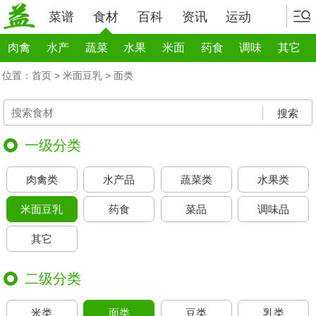
菜谱
食材
百科
资讯
运动
肉禽
水产
蔬菜
水果
米面
药食
调味
其它
位置：
首页
>
米面豆乳
>
面类
搜索
一级分类
肉禽类
水产品
蔬菜类
水果类
米面豆乳
药食
菜品
调味品
其它
二级分类
米类
面类
豆类
乳类