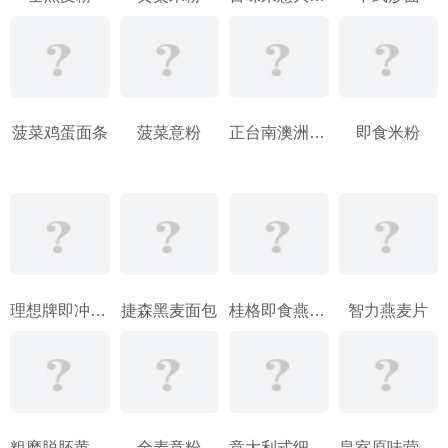
菠菜鸡蛋面条
菠菜意粉
正台南澳洲燕麦片
即食米粉
理想牌即冲燕麦片
捷森黑麦面包
桂格即食燕麦片
智力燕麦片
粗磨脱胚黄玉米粉
全麦意粉
意大利式细面条
皇室原味营养麦片