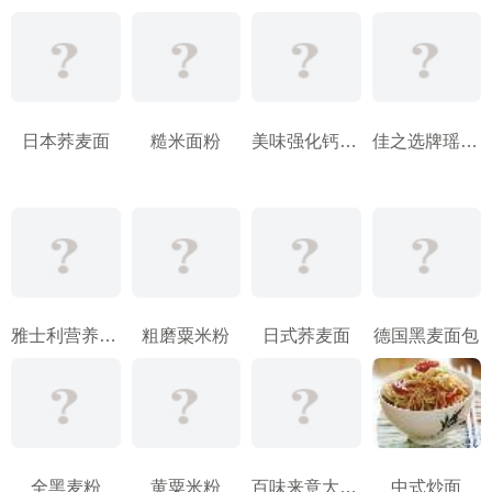
日本荞麦面
糙米面粉
美味强化钙营养麦片
佳之选牌瑶柱面
雅士利营养燕麦片
粗磨粟米粉
日式荞麦面
德国黑麦面包
全黑麦粉
黄粟米粉
百味来意大利面
中式炒面