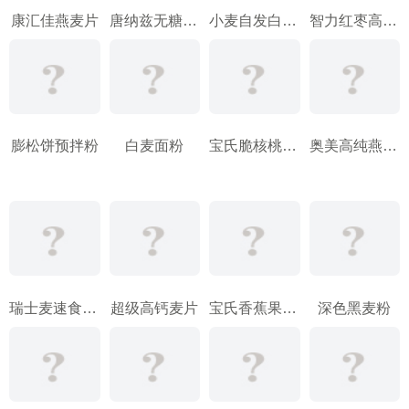
康汇佳燕麦片
唐纳兹无糖原味燕麦片
小麦自发白面粉
智力红枣高铁营养燕麦片
膨松饼预拌粉
白麦面粉
宝氏脆核桃麦片
奥美高纯燕麦片
瑞士麦速食麦片
超级高钙麦片
宝氏香蕉果仁麦片
深色黑麦粉