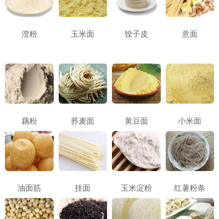
澄粉
玉米面
饺子皮
意面
藕粉
荞麦面
黄豆面
小米面
油面筋
挂面
玉米淀粉
红薯粉条