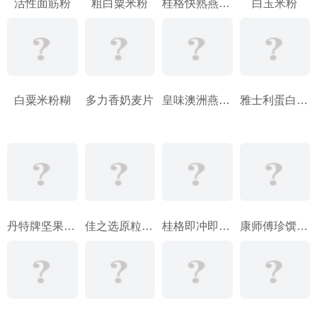
活性面筋粉
粗白粟米粉
桂格快熟燕麦片
白玉米粉
白粟米粉糊
多力香奶麦片
皇味澳洲燕麦片
雅士利蛋白燕麦片
丹特牌坚果薏米营养粉
佳之选原粒大燕麦片
桂格即冲即食燕麦片
康师傅珍馔炸酱面