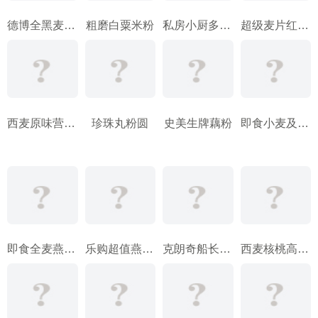
德博全黑麦面包
粗磨白粟米粉
私房小厨多谷养生麦片
超级麦片红枣麦片
西麦原味营养麦片
珍珠丸粉圆
史美生牌藕粉
即食小麦及麦芽大麦片
即食全麦燕麦片
乐购超值燕麦片
克朗奇船长米粉
西麦核桃高钙营养燕麦片