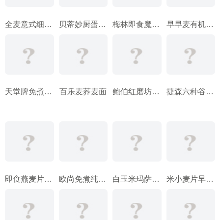
全麦意式细面条
贝蒂妙厨蛋糕预拌粉
梅林即食魔芋面
早早麦有机燕麦片
天堂牌免煮快熟燕麦片
百乐麦荞麦面
鲍伯红磨坊全麦粉
捷森六种谷物麦片
即食燕麦片、全麦、米
欧尚免煮纯燕麦片
白玉米玛萨湿面团
米小麦片早餐谷类食品