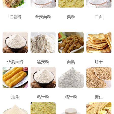
红薯粉
全麦面粉
粟粉
白面
低筋面粉
黑麦粉
面筋
饼干
油条
粘米粉
糯米粉
麦仁