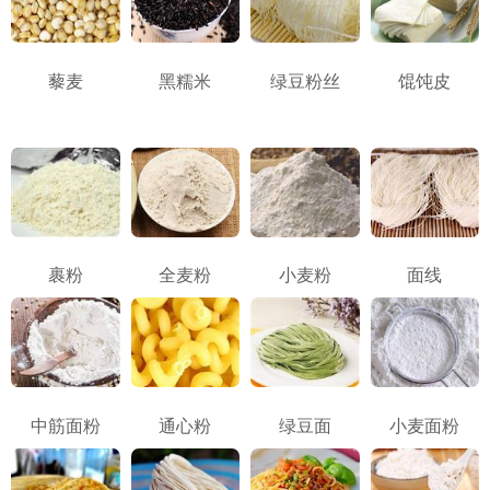
藜麦
黑糯米
绿豆粉丝
馄饨皮
裹粉
全麦粉
小麦粉
面线
中筋面粉
通心粉
绿豆面
小麦面粉