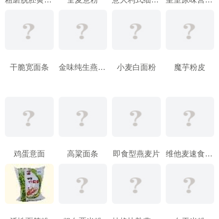
干脆宽面条
金味纯生燕麦片
小麦白面粉
魔芋粉皮
鸡蛋意面
高粱面条
即食型燕麦片
维他麦速食全麦片