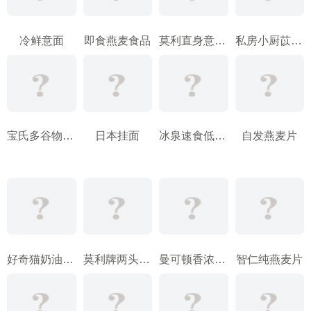
冷鲜意面
即食燕麦食品
莫利直身意大利面
私房小厨苡仁粉
宝氏多谷物提子核桃麦片
日本挂面
冰泉速食低糖营养麦片
自发燕麦片
好奇猫奶油小面包
莫利牌两头尖意大利面
曼可顿香浓吐司面包
智仁纯燕麦片