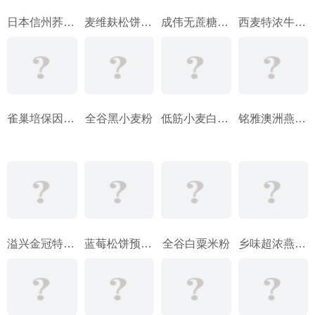
日本信州荞麦面
麦维麸松饼预拌粉
成伟无蔗糖高钙核桃燕麦片
西麦特浓牛奶营养燕麦片
雀巢培保因子麦片
全谷黑小麦粉
低筋小麦白面粉
铭雅澳洲燕麦片
溢兴金冠特选通心粉
蓝莓松饼预拌粉
全谷白粟米粉
乡味超浓燕麦片