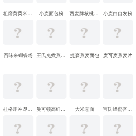
粗磨黄粟米自发粉
小麦面包粉
西麦牌核桃高钙营养燕麦片
小麦白自发粉
百味来蝴蝶粉
王氏免煮燕麦片
捷森燕麦面包
麦可麦燕麦片
桂格即冲即饮燕麦片
曼可顿高纤维全麦面包
大米意面
宝氏蜂蜜杏仁麦片