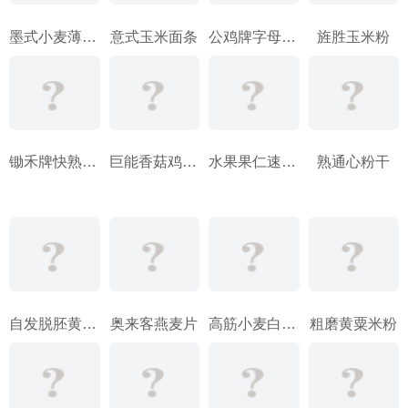
墨式小麦薄烙饼预拌粉
意式玉米面条
公鸡牌字母型意大利面
旌胜玉米粉
锄禾牌快熟燕麦片
巨能香菇鸡味挂面
水果果仁速食全麦片
熟通心粉干
自发脱胚黄玉米粗面
奥来客燕麦片
高筋小麦白面粉
粗磨黄粟米粉