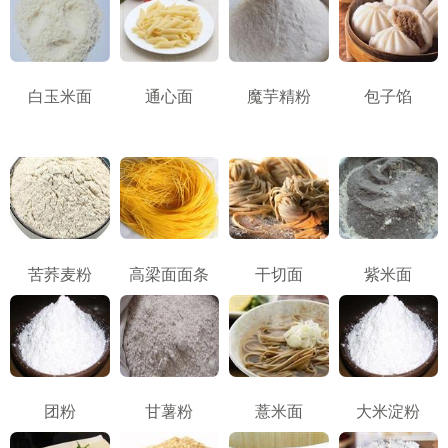
白玉米面
通心面
魔芋精粉
包子馅
苦荞麦粉
高梁面面条
干切面
紫米面
团粉
甘薯粉
薏米面
大米淀粉