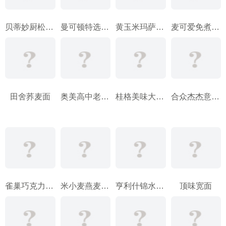
贝蒂妙厨松饼预拌粉
曼可顿特选系列高纤维全麦面包
黄玉米玛萨湿面团
麦可爱免煮燕麦片
田舍荞麦面
奥美高中老年高钙燕麦片
桂格美味大燕麦片
合众杰杰意大利面
雀巢巧克力麦片球
米小麦燕麦片早餐谷类食品
亨利什锦水果干原味麦片
顶味宽面