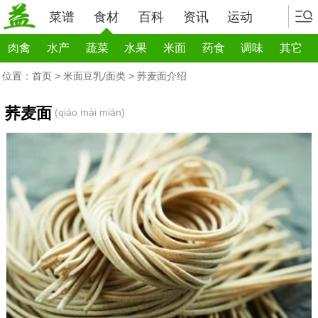
菜谱
食材
百科
资讯
运动
肉禽
水产
蔬菜
水果
米面
药食
调味
其它
位置：
首页
>
米面豆乳/面类
> 荞麦面介绍
荞麦面
(qiáo mài miàn)