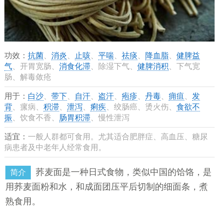
功效：
抗菌
、
消炎
、
止咳
、
平喘
、
祛痰
、
降血脂
、
健脾益
气
、开胃宽肠、
消食化滞
、除湿下气、
健脾消积
、下气宽
肠、解毒敛疮
用于：
白沙
、
带下
、
自汗
、
盗汗
、
疱疹
、
丹毒
、
痈疽
、
发
背
、瘰病、
积滞
、
泄泻
、
痢疾
、绞肠癌、烫火伤、
食欲不
振
、饮食不香、
肠胃积滞
、慢性泄泻
适宜：
一般人群都可食用。尤其适合肥胖症、高血压、糖尿
病患者及中老年人经常食用。
荞麦面是一种日式食物，类似中国的饸饹，是
简介
用荞麦面粉和水，和成面团压平后切制的细面条，煮
熟食用。