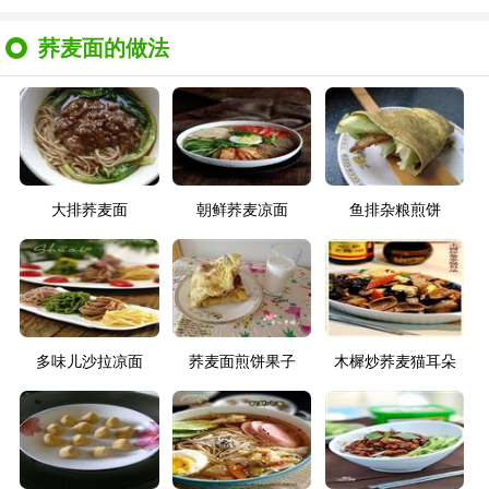
荞麦面的做法
大排荞麦面
朝鲜荞麦凉面
鱼排杂粮煎饼
多味儿沙拉凉面
荞麦面煎饼果子
木樨炒荞麦猫耳朵