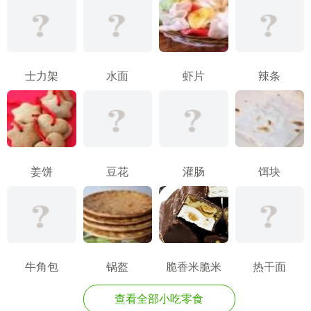
士力架
水面
虾片
辣条
姜饼
豆花
灌肠
饵块
牛角包
锅盔
脆香米脆米
热干面
查看全部小吃零食