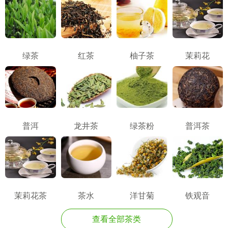
绿茶
红茶
柚子茶
茉莉花
普洱
龙井茶
绿茶粉
普洱茶
茉莉花茶
茶水
洋甘菊
铁观音
查看全部茶类