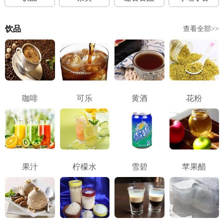
饮品
查看全部>>
咖啡
可乐
黄酒
花粉
果汁
柠檬水
雪碧
苹果醋