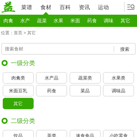
菜谱
食材
百科
资讯
运动
肉禽
水产
蔬菜
水果
米面
药食
调味
其它
位置：
首页
>
其它
搜索
一级分类
肉禽类
水产品
蔬菜类
水果类
米面豆乳
药食
菜品
调味品
其它
二级分类
饮品
茶类
速食食品
小吃零食