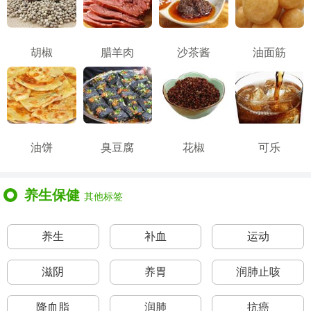
胡椒
腊羊肉
沙茶酱
油面筋
油饼
臭豆腐
花椒
可乐
养生保健
其他标签
养生
补血
运动
滋阴
养胃
润肺止咳
降血脂
润肺
抗癌