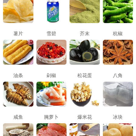
薯片
雪碧
芥末
杭椒
油条
剁椒
松花蛋
八角
咸鱼
腌萝卜
爆米花
冰块