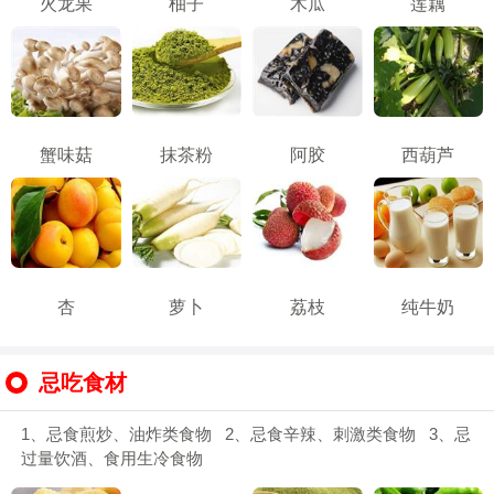
火龙果
柚子
木瓜
莲藕
蟹味菇
抹茶粉
阿胶
西葫芦
杏
萝卜
荔枝
纯牛奶
忌吃食材
1、忌食煎炒、油炸类食物 2、忌食辛辣、刺激类食物 3、忌
过量饮酒、食用生冷食物