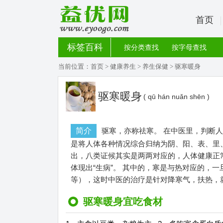
首页
标签百科
按分类查找
按字母查找
当前位置：
首页
>
健康养生
>
养生保健
> 驱寒暖身
驱寒暖身
( qū hán nuǎn shēn )
简介
驱寒，亦称祛寒。 在中医里，判断
是将人体各种情况综合归纳为阴、阳、表、里
出，八类证候其实是两两对应的，人体健康正
体现出“生病”。 其中的，寒是与热对应的，
等），这时中医的治疗是针对降寒气，扶热，就
驱寒暖身宜吃食材