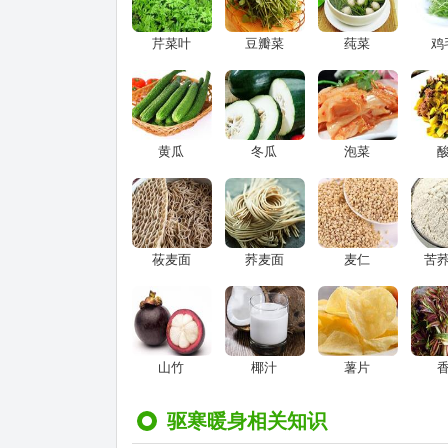
芹菜叶
豆瓣菜
莼菜
鸡
黄瓜
冬瓜
泡菜
莜麦面
荞麦面
麦仁
苦
山竹
椰汁
薯片
驱寒暖身相关知识