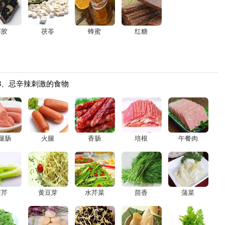
阿胶
茯苓
蜂蜜
红糖
3、忌辛辣刺激的食物
腿肠
火腿
香肠
培根
午餐肉
西芹
黄豆芽
水芹菜
茴香
蒲菜