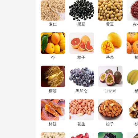
麦仁
黑豆
黄豆
赤
杏
柚子
芒果
榴莲
黑加仑
百香果
柿饼
花生
松子