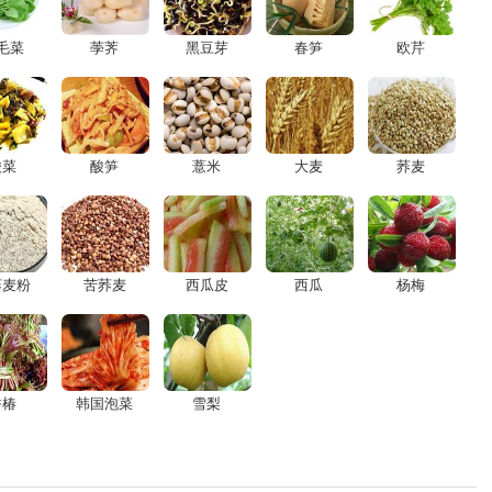
毛菜
荸荠
黑豆芽
春笋
欧芹
酸菜
酸笋
薏米
大麦
荞麦
荞麦粉
苦荞麦
西瓜皮
西瓜
杨梅
香椿
韩国泡菜
雪梨