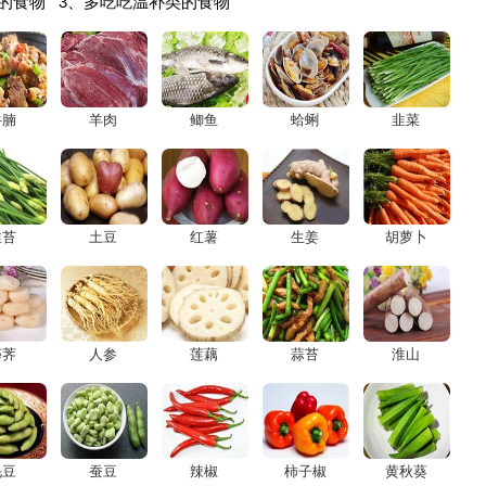
的食物 3、多吃吃温补类的食物
牛腩
羊肉
鲫鱼
蛤蜊
韭菜
韭苔
土豆
红薯
生姜
胡萝卜
荸荠
人参
莲藕
蒜苔
淮山
毛豆
蚕豆
辣椒
柿子椒
黄秋葵