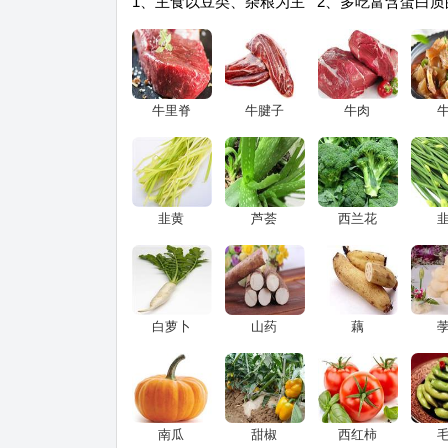
1、主食以豆类、杂粮为主 2、多吃富含蛋白质
牛里脊
牛腱子
牛肉
韭黄
芦荟
西兰花
白萝卜
山药
藕
南瓜
甜椒
西红柿