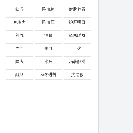
祛湿
降血糖
健脾养胃
免疫力
降血压
护肝明目
补气
消食
驱寒暖身
养血
明目
上火
降火
术后
消暑解渴
醒酒
秋冬进补
抗过敏