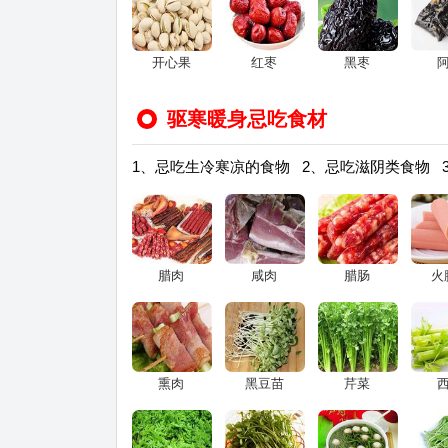
开心果
红枣
黑枣
驱寒暖身忌吃食材
1、忌吃生冷寒凉的食物 2、忌吃滋阴类食物 
腊肉
咸肉
腊肠
火
熏肉
黑豆苗
芹菜