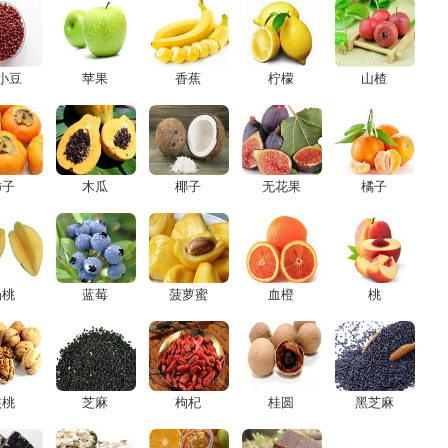
小豆
苹果
香蕉
柠檬
山楂
柿子
木瓜
椰子
无花果
橘子
杨桃
蓝莓
菠萝蜜
血橙
桃
核桃
芝麻
枸杞
桂圆
黑芝麻