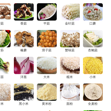
蘑菇
香菇
平菇
金针菇
口蘑
竹荪
榛蘑
滑子菇
蟹味菇
杏鲍菇
蒜苗
洋葱
大米
糯米
小米
香米
黑小米
黄米粉
面粉
全麦粉