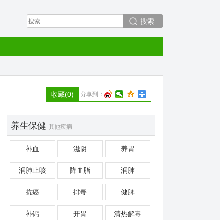
搜索
收藏
(0)
分享到：
养生保健
其他疾病
补血
滋阴
养胃
润肺止咳
降血脂
润肺
抗癌
排毒
健脾
补钙
开胃
清热解毒