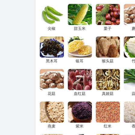
尖椒
甜玉米
栗子
黑木耳
银耳
猴头菇
花菇
血红菇
真姬菇
燕麦
紫米
红米