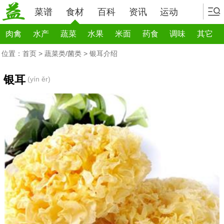
菜谱
食材
百科
资讯
运动
肉禽
水产
蔬菜
水果
米面
药食
调味
其它
位置：
首页
>
蔬菜类/菌类
> 银耳介绍
银耳
(yín ěr)