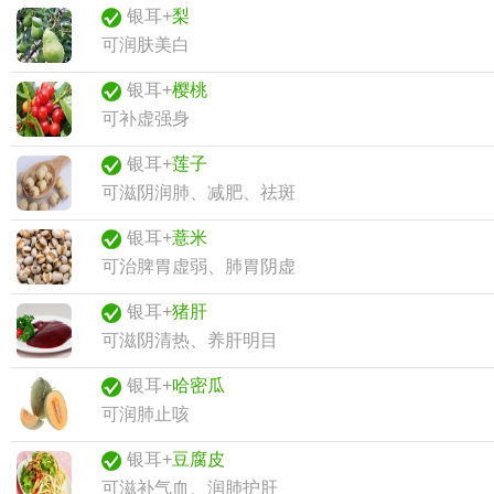
银耳+
梨
可润肤美白
银耳+
樱桃
可补虚强身
银耳+
莲子
可滋阴润肺、减肥、祛斑
银耳+
薏米
可治脾胃虚弱、肺胃阴虚
银耳+
猪肝
可滋阴清热、养肝明目
银耳+
哈密瓜
可润肺止咳
银耳+
豆腐皮
可滋补气血、润肺护肝