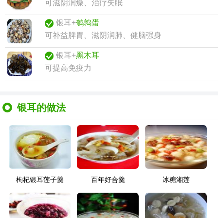
可滋阴润燥、治疗失眠
银耳+
鹌鹑蛋
可补益脾胃、滋阴润肺、健脑强身
银耳+
黑木耳
可提高免疫力
银耳的做法
枸杞银耳莲子羹
百年好合羹
冰糖湘莲