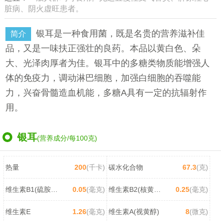
脏病、阴火虚旺患者。
银耳是一种食用菌，既是名贵的营养滋补佳
简介
品，又是一味扶正强壮的良药。本品以黄白色、朵
大、光泽肉厚者为佳。银耳中的多糖类物质能增强人
体的免疫力，调动淋巴细胞，加强白细胞的吞噬能
力，兴奋骨髓造血机能，多糖A具有一定的抗辐射作
用。
银耳
(营养成分/每100克)
热量
200
(千卡)
碳水化合物
67.3
(克)
维生素B1(硫胺素)
0.05
(毫克)
维生素B2(核黄素)
0.25
(毫克)
维生素E
1.26
(毫克)
维生素A(视黄醇)
8
(微克)