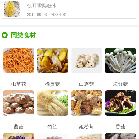
银耳雪梨糖水
2016-09-03 · 7483浏览
同类食材
虫草花
榆黄菇
白蘑菇
海鲜菇
蘑菇
竹笙
姬松茸
香菇