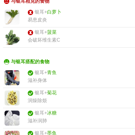
与银耳相克的食物
银耳+
白萝卜
易患皮炎
银耳+
菠菜
会破坏维生素C
与银耳搭配的食物
银耳+
青鱼
滋补身体
银耳+
菊花
润燥除烦
银耳+
冰糖
滋补润肺
银耳+
墨鱼