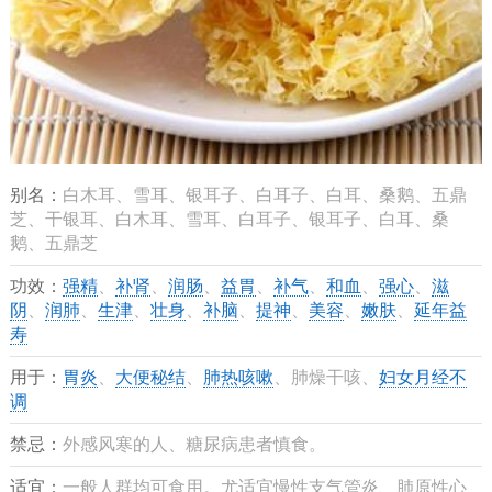
别名：
白木耳、雪耳、银耳子、白耳子、白耳、桑鹅、五鼎
芝、干银耳、白木耳、雪耳、白耳子、银耳子、白耳、桑
鹅、五鼎芝
功效：
强精
、
补肾
、
润肠
、
益胃
、
补气
、
和血
、
强心
、
滋
阴
、
润肺
、
生津
、
壮身
、
补脑
、
提神
、
美容
、
嫩肤
、
延年益
寿
用于：
胃炎
、
大便秘结
、
肺热咳嗽
、肺燥干咳、
妇女月经不
调
禁忌：
外感风寒的人、糖尿病患者慎食。
适宜：
一般人群均可食用。尤适宜慢性支气管炎、肺原性心