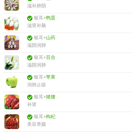
滋补肺阴
银耳+
鸭蛋
滋肾补脑
银耳+
山药
滋阴润肺
银耳+
百合
滋阴润肺
银耳+
苹果
润肺止咳
银耳+
猪腰
补肾
银耳+
枸杞
美容养颜