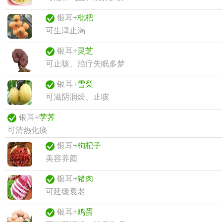
银耳+
枇杷
可生津止渴
银耳+
灵芝
可止咳、治疗失眠多梦
银耳+
雪梨
可滋阴润燥、止咳
银耳+
茡荠
可清热化痰
银耳+
枸杞子
美容养颜
银耳+
猪肉
可延缓衰老
银耳+
鸡蛋