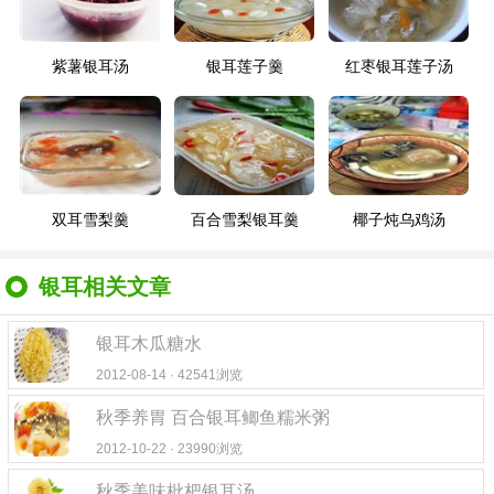
紫薯银耳汤
银耳莲子羹
红枣银耳莲子汤
双耳雪梨羹
百合雪梨银耳羹
椰子炖乌鸡汤
银耳相关文章
银耳木瓜糖水
2012-08-14 · 42541浏览
秋季养胃 百合银耳鲫鱼糯米粥
2012-10-22 · 23990浏览
秋季美味枇杷银耳汤