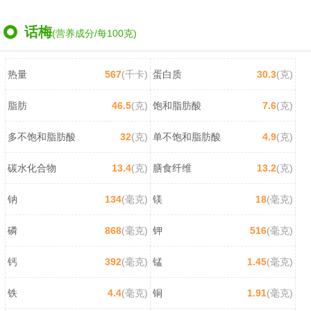
话梅
(营养成分/每100克)
热量
567
(千卡)
蛋白质
30.3
(克)
脂肪
46.5
(克)
饱和脂肪酸
7.6
(克)
多不饱和脂肪酸
32
(克)
单不饱和脂肪酸
4.9
(克)
碳水化合物
13.4
(克)
膳食纤维
13.2
(克)
钠
134
(毫克)
镁
18
(毫克)
磷
868
(毫克)
钾
516
(毫克)
钙
392
(毫克)
锰
1.45
(毫克)
铁
4.4
(毫克)
铜
1.91
(毫克)