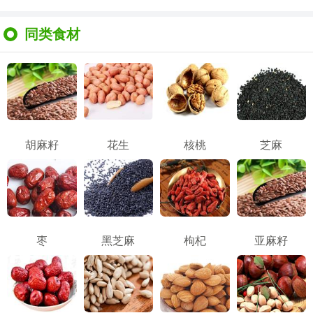
同类食材
胡麻籽
花生
核桃
芝麻
枣
黑芝麻
枸杞
亚麻籽