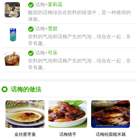
话梅+
茉莉花
酸甜的话梅综合在饮料的味道中，是一种难得的
体验。
话梅+
雪碧
饮料的气泡和话梅产生的气泡，综合在一起，非
常有趣。
话梅+
可乐
饮料的气泡和话梅产生的气泡，综合在一起，非
常有趣。
话梅的做法
金丝蜜枣羹
话梅猪手
话梅桂圆糯米藕