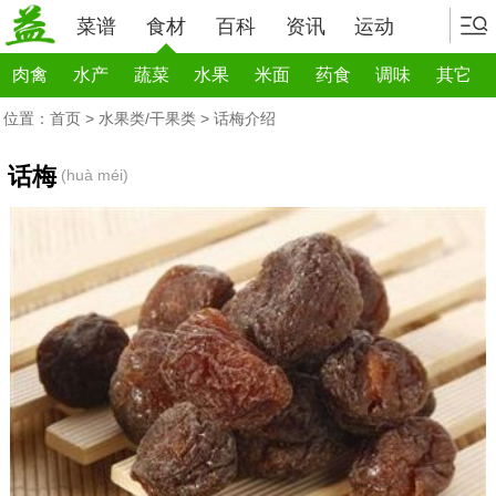
菜谱
食材
百科
资讯
运动
肉禽
水产
蔬菜
水果
米面
药食
调味
其它
位置：
首页
>
水果类/干果类
> 话梅介绍
话梅
(huà méi)