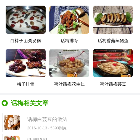
白棒子面粥发糕
话梅排骨
话梅香菇蒸鳕鱼
梅子排骨
蜜汁话梅花生仁
蜜汁话梅芸豆
话梅相关文章
话梅白芸豆的做法
2016-10-13 · 5393浏览