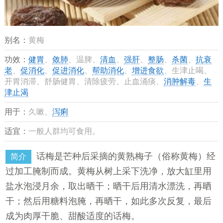
别名：
黄梅
功效：
健胃
、
敛肺
、温脾、
清血
、
强肝
、
整肠
、
杀菌
、
抗衰
老
、
促消化
、
促进消化
、
帮助消化
、
增进食欲
、生津止喝、
开胃消滞、舒肠健胃、清除疲劳、止血涌痰、
消肿解毒
、
生
津止渴
用于：
久嗽、
泻痢
适宜：
一般人群均可食用。
话梅是芒种后采摘的黄熟梅子（俗称黄梅）经
简介
过加工腌制而成。黄梅从树上采下洗净，放大缸里用
盐水泡浸月余，取出晒干；晒干后用清水漂洗，再晒
干；然后用糖料泡腌，再晒干，如此多次反复，最后
成为肉厚干脆、甜酸适度的话梅。