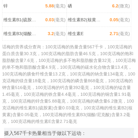
锌
5.88
(毫克)
硒
6.2
(微克)
维生素B1(硫胺素)
0.03
(毫克)
维生素B2(核黄素)
0.05
(毫克)
维生素B3(烟酸/尼克酸)
3.2
(毫克)
维生素E
2.71
(毫克)
话梅的营养成分查询：100克话梅的热量含量567千卡，100克话梅的
蛋白质含量30.3克，100克话梅的脂肪含量46.5克，100克话梅的饱和
脂肪酸含量7.6克，100克话梅的多不饱和脂肪酸含量32克，100克话梅
的单不饱和脂肪酸含量4.9克，100克话梅的碳水化合物含量13.4克，
100克话梅的膳食纤维含量13.2克，100克话梅的钠含量134毫克，100
克话梅的镁含量18毫克，100克话梅的磷含量868毫克，100克话梅的
钾含量516毫克，100克话梅的钙含量392毫克，100克话梅的锰含量
1.45毫克，100克话梅的铁含量4.4毫克，100克话梅的铜含量1.91毫
克，100克话梅的锌含量5.88毫克，100克话梅的硒含量6.2微克，100
克话梅的维生素B1(硫胺素)含量0.03毫克，100克话梅的维生素B2(核
黄素)含量0.05毫克，100克话梅的维生素B3(烟酸/尼克酸)含量3.2毫
克，100克话梅的维生素E含量2.71毫克
摄入567千卡热量相当于做以下运动：