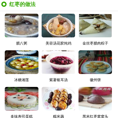
红枣的做法
腊八粥
美容汤花胶炖鸡
金丝枣腊肉粽子
冰糖湘莲
紫薯银耳汤
徽州饼
多味寿司蛋糕
糯米藕
黑米红枣窝窝头