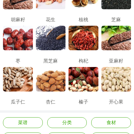
胡麻籽
花生
核桃
芝麻
枣
黑芝麻
枸杞
亚麻籽
瓜子仁
杏仁
榛子
开心果
菜谱
分类
食材