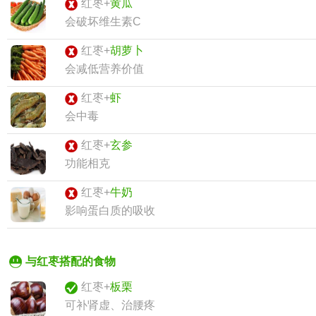
红枣+
黄瓜
会破坏维生素C
红枣+
胡萝卜
会减低营养价值
红枣+
虾
会中毒
红枣+
玄参
功能相克
红枣+
牛奶
影响蛋白质的吸收
与红枣搭配的食物
红枣+
板栗
可补肾虚、治腰疼