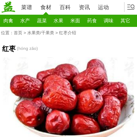
菜谱
食材
百科
资讯
运动
肉禽
水产
蔬菜
水果
米面
药食
调味
其它
位置：
首页
>
水果类/干果类
> 红枣介绍
红枣
(hóng zǎo)