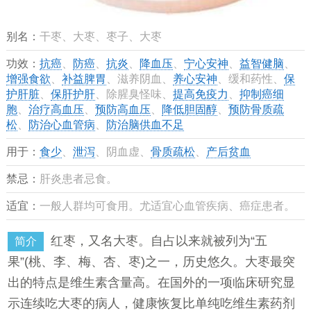
别名：
干枣、大枣、枣子、大枣
功效：
抗癌
、
防癌
、
抗炎
、
降血压
、
宁心安神
、
益智健脑
、
增强食欲
、
补益脾胃
、滋养阴血、
养心安神
、缓和药性、
保
护肝脏
、
保肝护肝
、除腥臭怪味、
提高免疫力
、
抑制癌细
胞
、
治疗高血压
、
预防高血压
、
降低胆固醇
、
预防骨质疏
松
、
防治心血管病
、
防治脑供血不足
用于：
食少
、
泄泻
、阴血虚、
骨质疏松
、
产后贫血
禁忌：
肝炎患者忌食。
适宜：
一般人群均可食用。尤适宜心血管疾病、癌症患者。
红枣，又名大枣。自占以来就被列为“五
简介
果”(桃、李、梅、杏、枣)之一，历史悠久。大枣最突
出的特点是维生素含量高。在国外的一项临床研究显
示连续吃大枣的病人，健康恢复比单纯吃维生素药剂