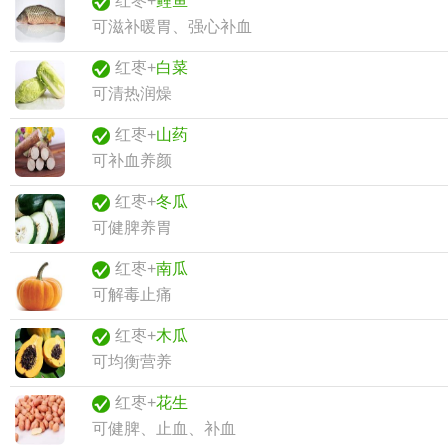
红枣+
鲤鱼
可滋补暖胃、强心补血
红枣+
白菜
可清热润燥
红枣+
山药
可补血养颜
红枣+
冬瓜
可健脾养胃
红枣+
南瓜
可解毒止痛
红枣+
木瓜
可均衡营养
红枣+
花生
可健脾、止血、补血