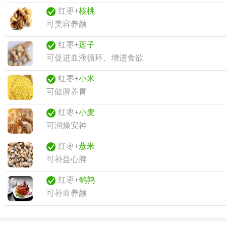
红枣+
核桃
可美容养颜
红枣+
莲子
可促进血液循环、增进食欲
红枣+
小米
可健脾养胃
红枣+
小麦
可润燥安神
红枣+
薏米
可补益心脾
红枣+
鹌鹑
可补血养颜