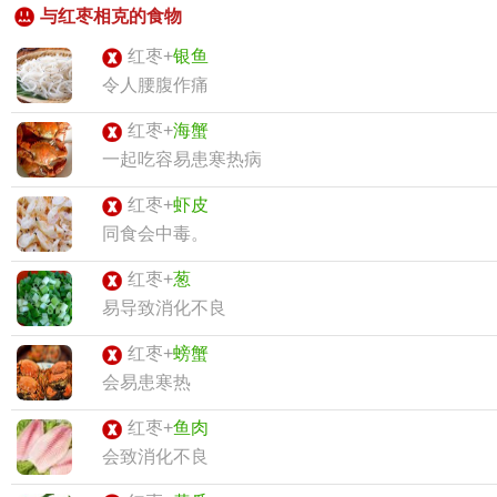
与红枣相克的食物
红枣+
银鱼
令人腰腹作痛
红枣+
海蟹
一起吃容易患寒热病
红枣+
虾皮
同食会中毒。
红枣+
葱
易导致消化不良
红枣+
螃蟹
会易患寒热
红枣+
鱼肉
会致消化不良