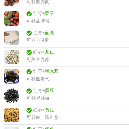
可补血养阴
红枣+
栗子
可补益脾胃
红枣+
面条
可养心健脾
红枣+
薏仁
可美容养颜
红枣+
黑木耳
可补血补气
红枣+
黑豆
可补肾补血
红枣+
黄豆
可补血、降血脂