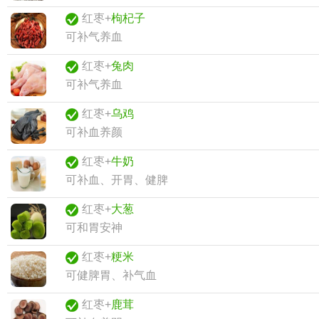
红枣+
枸杞子
可补气养血
红枣+
兔肉
可补气养血
红枣+
乌鸡
可补血养颜
红枣+
牛奶
可补血、开胃、健脾
红枣+
大葱
可和胃安神
红枣+
粳米
可健脾胃、补气血
红枣+
鹿茸