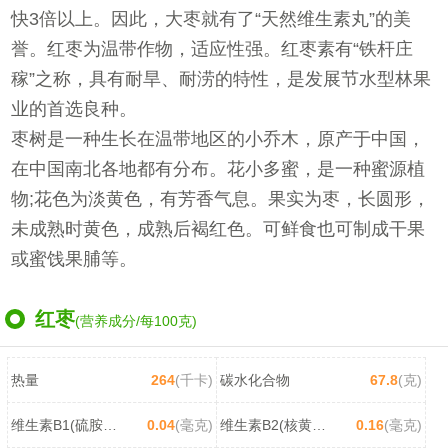
快3倍以上。因此，大枣就有了“天然维生素丸”的美
誉。红枣为温带作物，适应性强。红枣素有“铁杆庄
稼”之称，具有耐旱、耐涝的特性，是发展节水型林果
业的首选良种。
枣树是一种生长在温带地区的小乔木，原产于中国，
在中国南北各地都有分布。花小多蜜，是一种蜜源植
物;花色为淡黄色，有芳香气息。果实为枣，长圆形，
未成熟时黄色，成熟后褐红色。可鲜食也可制成干果
或蜜饯果脯等。
红枣
(营养成分/每100克)
热量
264
(千卡)
碳水化合物
67.8
(克)
维生素B1(硫胺素)
0.04
(毫克)
维生素B2(核黄素)
0.16
(毫克)