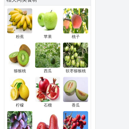
粉蕉
苹果
桃子
猕猴桃
西瓜
软枣猕猴桃
柠檬
石榴
香瓜