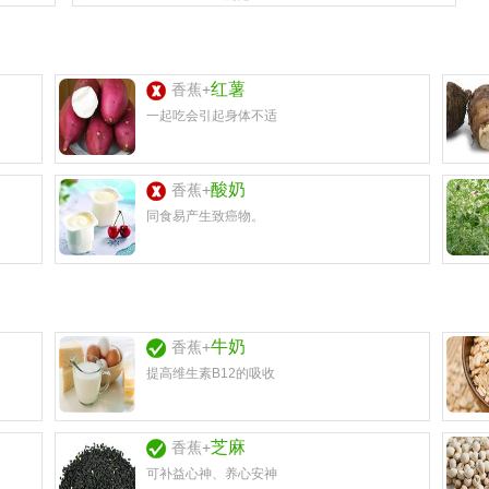
红薯
香蕉+
一起吃会引起身体不适
酸奶
香蕉+
同食易产生致癌物。
牛奶
香蕉+
提高维生素B12的吸收
芝麻
香蕉+
可补益心神、养心安神