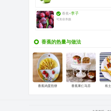
李子
香蕉+
可美容养颜
香蕉的热量与做法
香蕉鸡蛋煎饼
香蕉果仁马芬
有