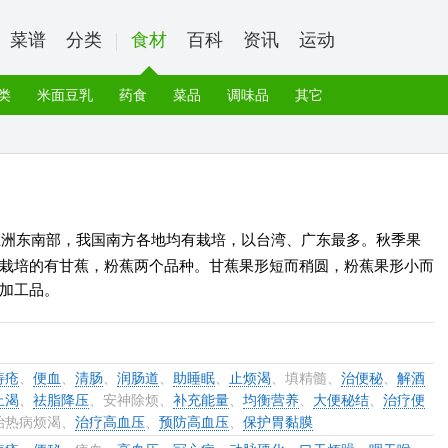
菜谱
分类
食材
百科
资讯
运动
类
米面豆乳
药食
菜品
调味品
其它
亚洲东南部，我国南方各地均有栽培，以台湾、广东最多。秋季果
栽培的有甘蕉，粉蕉两个品种。甘蕉果形短而稍圆，粉蕉果形小而
加工品。
痔疮
、
便血
、
清肠
、
润肠道
、
助睡眠
、
止烦渴
、填精髓、
治便秘
、
解酒
止渴
、
祛脂降压
、安神除烦、
补充能量
、
均衡营养
、
大便秘结
、
治疗便
治热病烦渴、
治疗高血压
、
预防高血压
、
保护胃黏膜