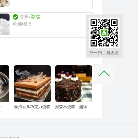
冰糖
香蕉+
可润肠通便
扫一扫手机查看
膏
丝滑香蕉巧克力蛋糕
黑森林蛋糕—超详细步骤分解