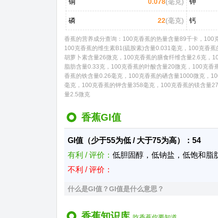
铜
0.078
(毫克)
钾
磷
22
(毫克)
钙
香蕉的营养成分查询：100克香蕉的热量含量89千卡，100克香
100克香蕉的维生素B1(硫胺素)含量0.031毫克，100克香
胡萝卜素含量26微克，100克香蕉的膳食纤维含量2.6克，10
脂肪含量0.33克，100克香蕉的叶酸含量20微克，100克香蕉
香蕉的铁含量0.26毫克，100克香蕉的硒含量1000微克，10
毫克，100克香蕉的钾含量358毫克，100克香蕉的镁含量2
量2.5微克
香蕉GI值
GI值（少于55为低 / 大于75为高）：54
有利 / 评价：
低胆固醇，低钠盐，低饱和脂
不利 / 评价：
什么是GI值？GI值是什么意思？
香蕉知识库
吃香蕉你要知道