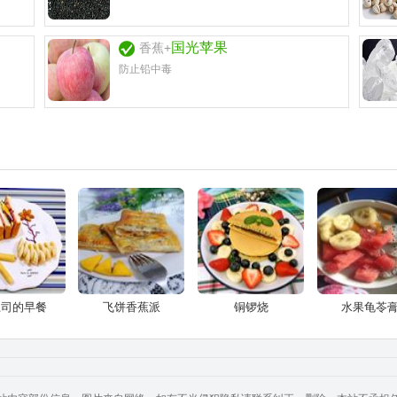
国光苹果
香蕉+
防止铅中毒
土司的早餐
飞饼香蕉派
铜锣烧
水果龟苓