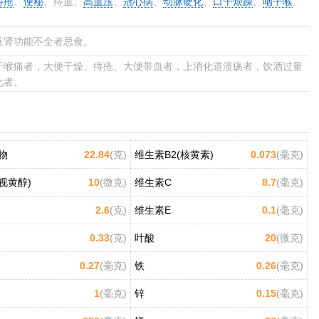
痔疮
、
便秘
、痔血、
高血压
、
冠心病
、
动脉硬化
、
口干烦躁
、
咽干喉
及肾功能不全者忌食。
干喉痛者，大便干燥、痔疮、大便带血者，上消化道溃疡者，饮酒过量
化者。
物
22.84
(克)
维生素B2(核黄素)
0.073
(毫克)
视黄醇)
10
(微克)
维生素C
8.7
(毫克)
2.6
(克)
维生素E
0.1
(毫克)
0.33
(克)
叶酸
20
(微克)
0.27
(毫克)
铁
0.26
(毫克)
1
(毫克)
锌
0.15
(毫克)