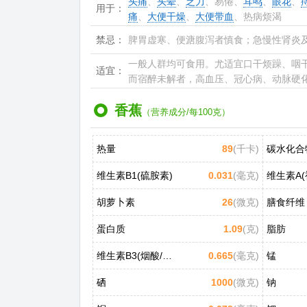
头痛
、
头晕
、
乏力
、易倦、
耳鸣
、
眼花
、
用于：
痛
、
大便干燥
、
大便带血
、热病烦渴
禁忌：
脾胃虚寒、便溏腹泻者慎食；急慢性肾炎
一般人群均可食用。尤适宜口干烦躁、咽
适宜：
而宿醉未解者，高血压、冠心病、动脉硬
香蕉
（营养成分/每100克）
热量
89
(千卡)
碳水化合
维生素B1(硫胺素)
0.031
(毫克)
维生素A(
胡萝卜素
26
(微克)
膳食纤维
蛋白质
1.09
(克)
脂肪
维生素B3(烟酸/尼克酸)
0.665
(毫克)
锰
硒
1000
(微克)
钠