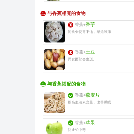
与香蕉相克的食物
香芋
香蕉+
同食会使胃不适，感觉胀痛
土豆
香蕉+
同食面部会生斑。
与香蕉搭配的食物
燕麦片
香蕉+
提高血清素含量，改善睡眠
苹果
香蕉+
防止铅中毒