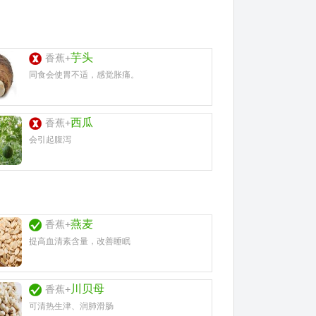
芋头
香蕉+
同食会使胃不适，感觉胀痛。
西瓜
香蕉+
会引起腹泻
燕麦
香蕉+
提高血清素含量，改善睡眠
川贝母
香蕉+
可清热生津、润肺滑肠