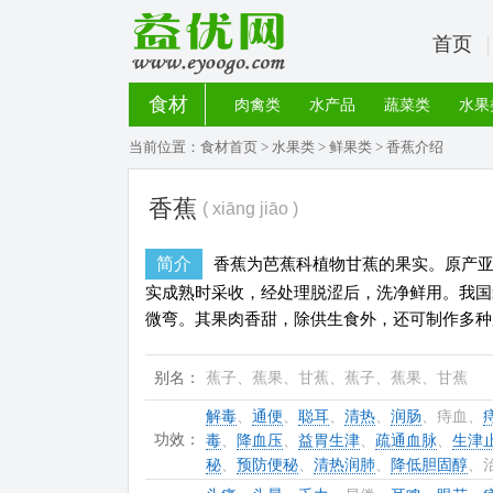
首页
食材
肉禽类
水产品
蔬菜类
水果
当前位置：
食材首页
>
水果类
>
鲜果类
> 香蕉介绍
香蕉
( xiāng jiāo )
简介
香蕉为芭蕉科植物甘蕉的果实。原产
实成熟时采收，经处理脱涩后，洗净鲜用。我国
微弯。其果肉香甜，除供生食外，还可制作多种
别名：
蕉子、蕉果、甘蕉、蕉子、蕉果、甘蕉
解毒
、
通便
、
聪耳
、
清热
、
润肠
、痔血、
功效：
毒
、
降血压
、
益胃生津
、
疏通血脉
、
生津
秘
、
预防便秘
、
清热润肺
、
降低胆固醇
、