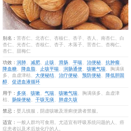
别名：
苦杏仁、北杏仁、杏核仁、杏子、杏人、南杏仁、白
杏仁、光杏仁、杏核仁、杏子、木落子、苦杏仁、杏梅仁、
杏仁、甜梅仁
功效：
润肺
、
减肥
、
止咳
、
滑肠
、
平喘
、
治便秘
、
抗肿瘤
、
降血糖
、
降血脂
、
止咳平喘
、
润肠通便
、
咳嗽气喘
、胸满痰
多、血虚津枯、
大便秘结
、
治疗便秘
、
预防便秘
、
降低胆固
醇
、
促进血液循环
用于：
多痰
、
咳嗽
、
气喘
、
咳嗽气喘
、胸满痰多、血虚津
枯、
肠燥便秘
、
干咳无痰
、
肺虚久咳
禁忌：
婴儿慎服，阴虚咳嗽及泄痢便溏者禁服。
适宜：
一般人群均可食用。尤适宜有呼吸系统问题的人、癌
症患者以及术后放化疗的人。