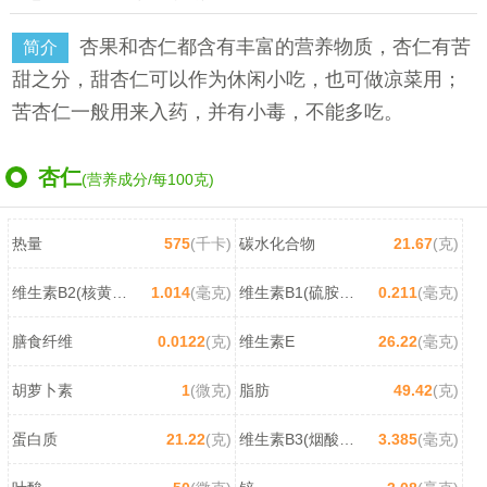
杏果和杏仁都含有丰富的营养物质，杏仁有苦
简介
甜之分，甜杏仁可以作为休闲小吃，也可做凉菜用；
苦杏仁一般用来入药，并有小毒，不能多吃。
杏仁
(营养成分/每100克)
热量
575
(千卡)
碳水化合物
21.67
(克)
维生素B2(核黄素)
1.014
(毫克)
维生素B1(硫胺素)
0.211
(毫克)
膳食纤维
0.0122
(克)
维生素E
26.22
(毫克)
胡萝卜素
1
(微克)
脂肪
49.42
(克)
蛋白质
21.22
(克)
维生素B3(烟酸/尼克酸)
3.385
(毫克)