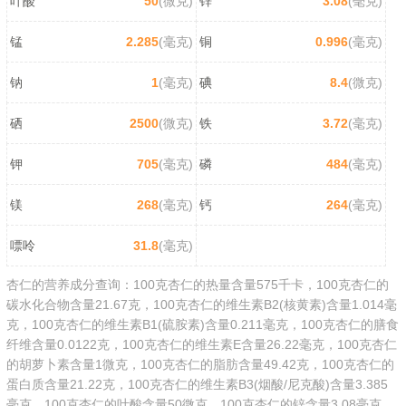
叶酸
50
(微克)
锌
3.08
(毫克)
锰
2.285
(毫克)
铜
0.996
(毫克)
钠
1
(毫克)
碘
8.4
(微克)
硒
2500
(微克)
铁
3.72
(毫克)
钾
705
(毫克)
磷
484
(毫克)
镁
268
(毫克)
钙
264
(毫克)
嘌呤
31.8
(毫克)
杏仁的营养成分查询：100克杏仁的热量含量575千卡，100克杏仁的
碳水化合物含量21.67克，100克杏仁的维生素B2(核黄素)含量1.014毫
克，100克杏仁的维生素B1(硫胺素)含量0.211毫克，100克杏仁的膳食
纤维含量0.0122克，100克杏仁的维生素E含量26.22毫克，100克杏仁
的胡萝卜素含量1微克，100克杏仁的脂肪含量49.42克，100克杏仁的
蛋白质含量21.22克，100克杏仁的维生素B3(烟酸/尼克酸)含量3.385
毫克，100克杏仁的叶酸含量50微克，100克杏仁的锌含量3.08毫克，