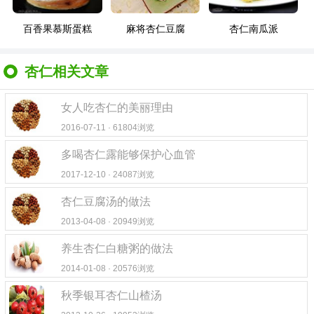
百香果慕斯蛋糕
麻将杏仁豆腐
杏仁南瓜派
杏仁相关文章
女人吃杏仁的美丽理由
2016-07-11 · 61804浏览
多喝杏仁露能够保护心血管
2017-12-10 · 24087浏览
杏仁豆腐汤的做法
2013-04-08 · 20949浏览
养生杏仁白糖粥的做法
2014-01-08 · 20576浏览
秋季银耳杏仁山楂汤