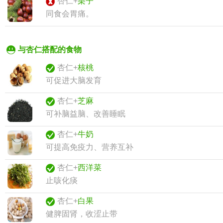
杏仁+
栗子
同食会胃痛。
与杏仁搭配的食物
杏仁+
核桃
可促进大脑发育
杏仁+
芝麻
可补脑益脑、改善睡眠
杏仁+
牛奶
可提高免疫力、营养互补
杏仁+
西洋菜
止咳化痰
杏仁+
白果
健脾固肾，收涩止带