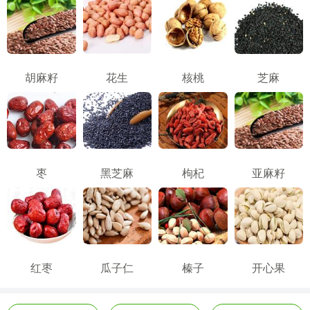
胡麻籽
花生
核桃
芝麻
枣
黑芝麻
枸杞
亚麻籽
红枣
瓜子仁
榛子
开心果