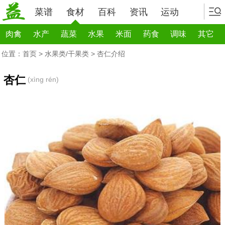
菜谱
食材
百科
资讯
运动
肉禽
水产
蔬菜
水果
米面
药食
调味
其它
位置：
首页
>
水果类/干果类
> 杏仁介绍
杏仁
(xìng rén)