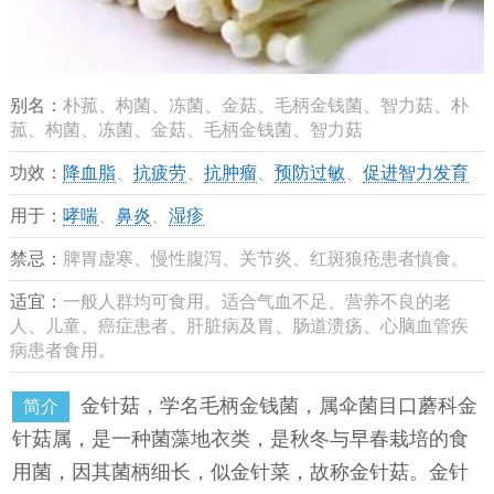
别名：
朴菰、构菌、冻菌、金菇、毛柄金钱菌、智力菇、朴
菰、构菌、冻菌、金菇、毛柄金钱菌、智力菇
功效：
降血脂
、
抗疲劳
、
抗肿瘤
、
预防过敏
、
促进智力发育
用于：
哮喘
、
鼻炎
、
湿疹
禁忌：
脾胃虚寒、慢性腹泻、关节炎、红斑狼疮患者慎食。
适宜：
一般人群均可食用。适合气血不足、营养不良的老
人、儿童、癌症患者、肝脏病及胃、肠道溃疡、心脑血管疾
病患者食用。
金针菇，学名毛柄金钱菌，属伞菌目口蘑科金
简介
针菇属，是一种菌藻地衣类，是秋冬与早春栽培的食
用菌，因其菌柄细长，似金针菜，故称金针菇。金针