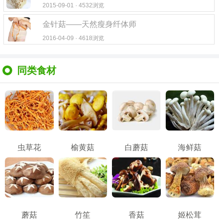
2015-09-01 · 4532浏览
金针菇——天然瘦身纤体师
2016-04-09 · 4618浏览
同类食材
虫草花
榆黄菇
白蘑菇
海鲜菇
蘑菇
竹笙
香菇
姬松茸