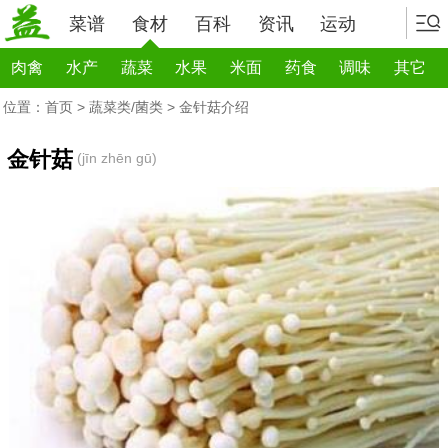
菜谱
食材
百科
资讯
运动
肉禽
水产
蔬菜
水果
米面
药食
调味
其它
位置：
首页
>
蔬菜类/菌类
> 金针菇介绍
金针菇
(jīn zhēn gū)