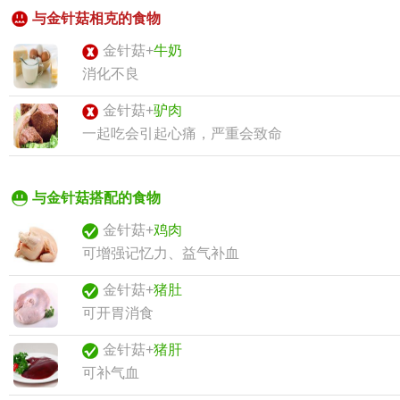
与金针菇相克的食物
金针菇+
牛奶
消化不良
金针菇+
驴肉
一起吃会引起心痛，严重会致命
与金针菇搭配的食物
金针菇+
鸡肉
可增强记忆力、益气补血
金针菇+
猪肚
可开胃消食
金针菇+
猪肝
可补气血