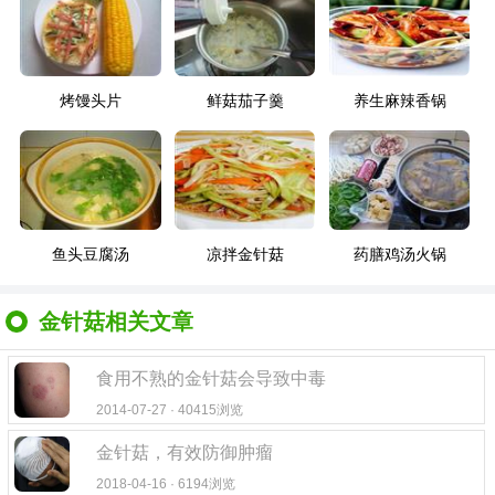
烤馒头片
鲜菇茄子羹
养生麻辣香锅
鱼头豆腐汤
凉拌金针菇
药膳鸡汤火锅
金针菇相关文章
食用不熟的金针菇会导致中毒
2014-07-27 · 40415浏览
金针菇，有效防御肿瘤
2018-04-16 · 6194浏览