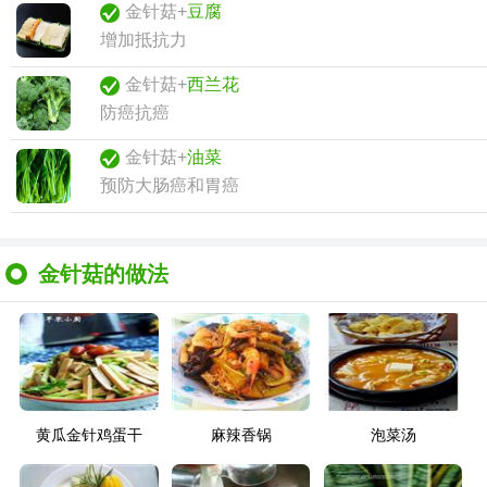
金针菇+
豆腐
增加抵抗力
金针菇+
西兰花
防癌抗癌
金针菇+
油菜
预防大肠癌和胃癌
金针菇的做法
黄瓜金针鸡蛋干
麻辣香锅
泡菜汤