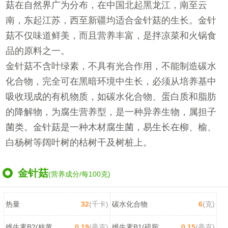
菇在自然界广为分布，在中国北起黑龙江，南至云
南，东起江苏，西至新疆均适合金针菇的生长。金针
菇不仅味道鲜美，而且营养丰富，是拌凉菜和火锅食
品的原料之一。
金针菇不含叶绿素，不具有光合作用，不能制造碳水
化合物，完全可在黑暗环境中生长，必须从培养基中
吸收现成的有机物质，如碳水化合物、蛋白质和脂肪
的降解物，为腐生营养型，是一种异养生物，属担子
菌类。金针菇是一种木材腐生菌，易生长在柳、榆、
白杨树等阔叶树的枯树干及树桩上。
金针菇
(营养成分/每100克)
热量
32
(千卡)
碳水化合物
6
(克)
维生素B2(核黄素)
0.19
(毫克)
维生素B1(硫胺素)
0.15
(毫克)