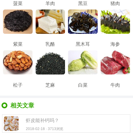
菠菜
羊肉
黑豆
猪肉
紫菜
乳酪
黑木耳
海参
松子
芝麻
白菜
牛肉
相关文章
虾皮能补钙吗？
2018-02-18 · 3713浏览