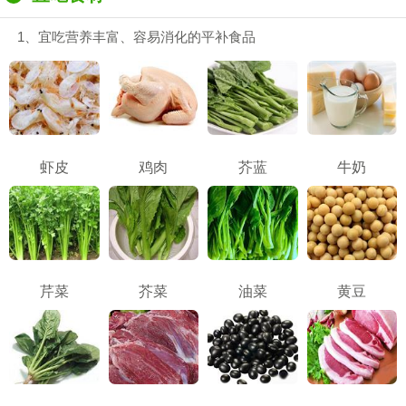
1、宜吃营养丰富、容易消化的平补食品
虾皮
鸡肉
芥蓝
牛奶
芹菜
芥菜
油菜
黄豆