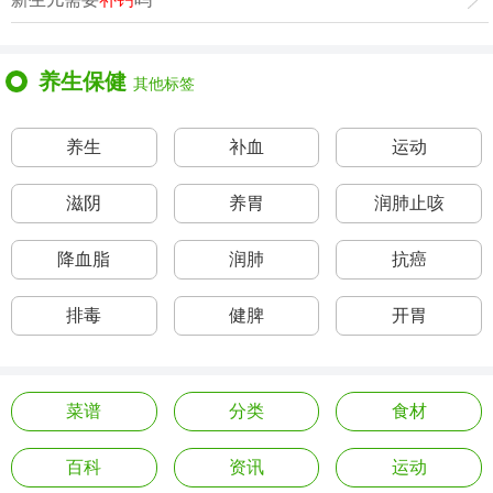
养生保健
其他标签
养生
补血
运动
滋阴
养胃
润肺止咳
降血脂
润肺
抗癌
排毒
健脾
开胃
菜谱
分类
食材
百科
资讯
运动