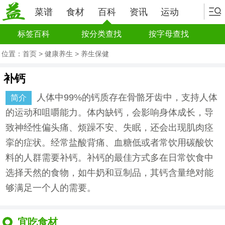
菜谱
食材
百科
资讯
运动
标签百科
按分类查找
按字母查找
位置：
首页
>
健康养生
>
养生保健
补钙
人体中99%的钙质存在骨骼牙齿中，支持人体
简介
的运动和咀嚼能力。体内缺钙，会影响身体成长，导
致神经性偏头痛、烦躁不安、失眠，还会出现肌肉痉
挛的症状。经常盐酸背痛、血糖低或者常饮用碳酸饮
料的人群需要补钙。补钙的最佳方式多在日常饮食中
选择天然的食物，如牛奶和豆制品，其钙含量绝对能
够满足一个人的需要。
宜吃食材