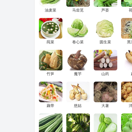
油麦菜
马齿苋
芦荟
莼菜
卷心菜
圆生菜
黑
竹笋
魔芋
山药
藕带
慈姑
大薯