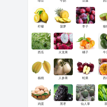
绿豆
牛奶
豆腐
西
柠檬
菠萝
李子
猕
西瓜
火龙果
橘子
牛
杨桃
人参果
蛇果
西
鸡蛋
黑枣
仙人掌