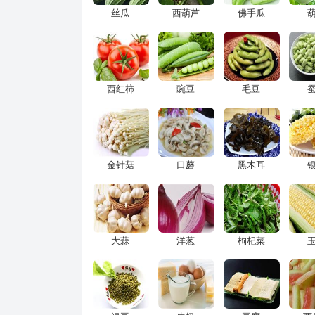
丝瓜
西葫芦
佛手瓜
西红柿
豌豆
毛豆
金针菇
口蘑
黑木耳
大蒜
洋葱
枸杞菜