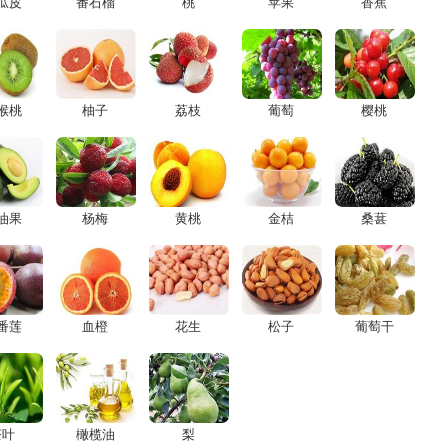
瓜皮
番石榴
桃
苹果
香蕉
猴桃
柚子
荔枝
葡萄
樱桃
油果
杨梅
黄桃
金桔
桑葚
番莲
血橙
花生
松子
葡萄干
茶叶
橄榄油
梨