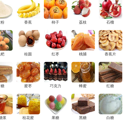
澄粉
香蕉
柿子
荔枝
石榴
枇杷
桂圆
红枣
桃脯
香蕉片
片糖
蜜枣
巧克力
蜂蜜
红糖
糖浆
桂花蜜
果糖
黑糖
白糖