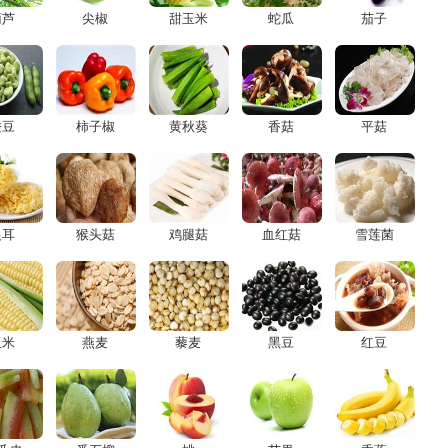
葫芦
尖椒
甜玉米
蛇瓜
茄子
蚕豆
柿子椒
黄秋葵
香菇
平菇
银耳
猴头菇
鸡腿菇
血红菇
雪莲菌
玉米
燕麦
藜麦
黑豆
红豆