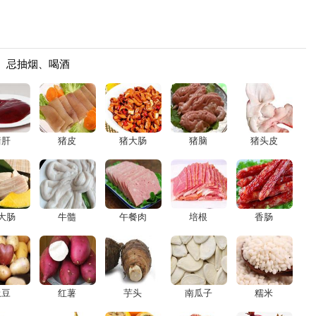
3、忌抽烟、喝酒
猪肝
猪皮
猪大肠
猪脑
猪头皮
大肠
牛髓
午餐肉
培根
香肠
土豆
红薯
芋头
南瓜子
糯米