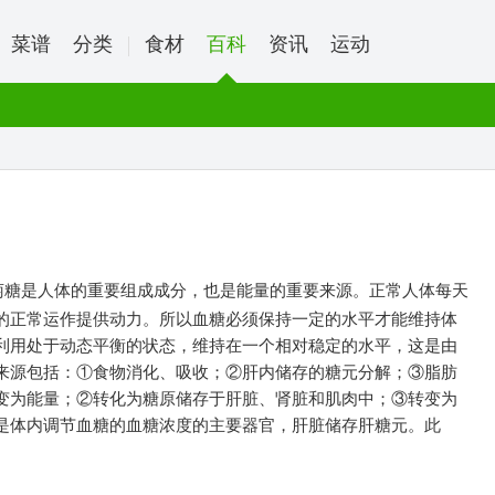
菜谱
分类
食材
百科
资讯
运动
葡萄糖是人体的重要组成成分，也是能量的重要来源。正常人体每天
的正常运作提供动力。所以血糖必须保持一定的水平才能维持体
利用处于动态平衡的状态，维持在一个相对稳定的水平，这是由
来源包括：①食物消化、吸收；②肝内储存的糖元分解；③脂肪
变为能量；②转化为糖原储存于肝脏、肾脏和肌肉中；③转变为
是体内调节血糖的血糖浓度的主要器官，肝脏储存肝糖元。此