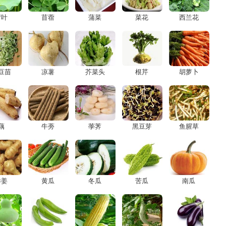
荷叶
苜蓿
蒲菜
菜花
西兰花
豆苗
凉薯
芥菜头
根芹
胡萝卜
藕
牛蒡
荸荠
黑豆芽
鱼腥草
洋姜
黄瓜
冬瓜
苦瓜
南瓜