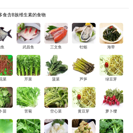
、多食含B族维生素的食物
鳊鱼
武昌鱼
三文鱼
牡蛎
海带
花菜
芹菜
菠菜
芦笋
绿豆芽
卜苗
苦菊
空心菜
黄豆芽
萝卜缨