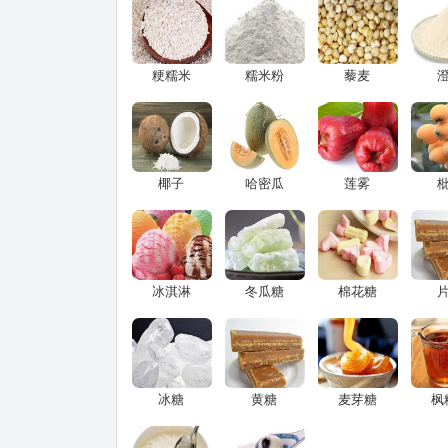
粳糯米
糯米粉
藜麦
椰子
哈密瓜
莲雾
冰淇淋
冬瓜糖
棉花糖
冰糖
黄糖
麦芽糖
枫