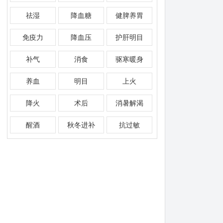
祛湿
降血糖
健脾养胃
免疫力
降血压
护肝明目
补气
消食
驱寒暖身
养血
明目
上火
降火
术后
消暑解渴
醒酒
秋冬进补
抗过敏