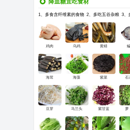
降血糖宜吃食材
1、多食含纤维素的食物 2、多吃五谷杂粮 3
鸡肉
乌鸡
黄鳝
海茸
海藻
紫菜
石
豆芽
马兰头
紫甘蓝
萝