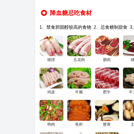
降血糖忌吃食材
1、禁食胆固醇较高的食物 2、忌食糖制甜食 
猪蹄
五花肉
腊肉
鸡皮
牛脑
肥牛
牛
狗肉
鱼籽
蟹黄