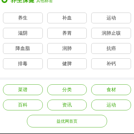
养生保健
其他标签
养生
补血
运动
滋阴
养胃
润肺止咳
降血脂
润肺
抗癌
排毒
健脾
补钙
菜谱
分类
食材
百科
资讯
运动
益优网首页