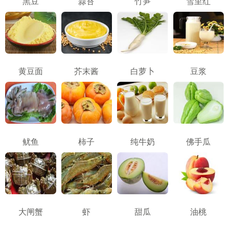
黑豆
蒜苔
竹笋
雪里红
黄豆面
芥末酱
白萝卜
豆浆
鱿鱼
柿子
纯牛奶
佛手瓜
大闸蟹
虾
甜瓜
油桃