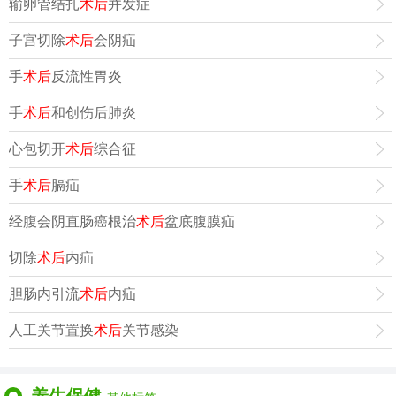
输卵管结扎
术后
并发症
子宫切除
术后
会阴疝
手
术后
反流性胃炎
手
术后
和创伤后肺炎
心包切开
术后
综合征
手
术后
膈疝
经腹会阴直肠癌根治
术后
盆底腹膜疝
切除
术后
内疝
胆肠内引流
术后
内疝
人工关节置换
术后
关节感染