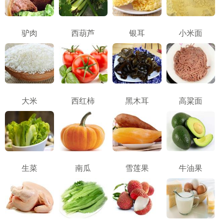
驴肉
西葫芦
银耳
小米面
大米
西红柿
黑木耳
高粱面
生菜
南瓜
雪莲果
牛油果