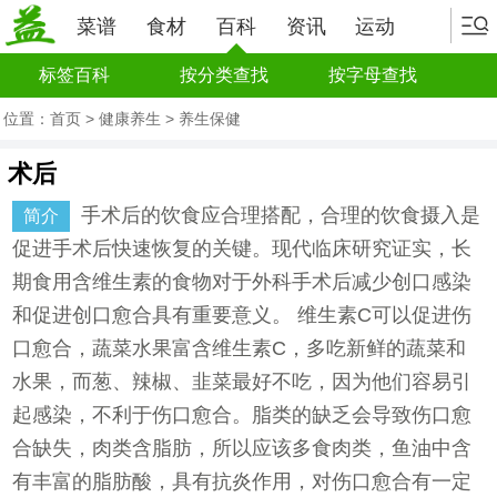
菜谱
食材
百科
资讯
运动
标签百科
按分类查找
按字母查找
位置：
首页
>
健康养生
>
养生保健
术后
手术后的饮食应合理搭配，合理的饮食摄入是
简介
促进手术后快速恢复的关键。现代临床研究证实，长
期食用含维生素的食物对于外科手术后减少创口感染
和促进创口愈合具有重要意义。 维生素C可以促进伤
口愈合，蔬菜水果富含维生素C，多吃新鲜的蔬菜和
水果，而葱、辣椒、韭菜最好不吃，因为他们容易引
起感染，不利于伤口愈合。脂类的缺乏会导致伤口愈
合缺失，肉类含脂肪，所以应该多食肉类，鱼油中含
有丰富的脂肪酸，具有抗炎作用，对伤口愈合有一定