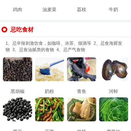
鸡肉
油麦菜
荔枝
牛奶
忌吃食材
1、忌辛辣刺激饮食，如咖啡、浓茶、烟酒等 2、忌食海腥发
物 3、忌食油腻类的食物 4、忌产气食物
黑胡椒
奶粉
青鱼
河蚌