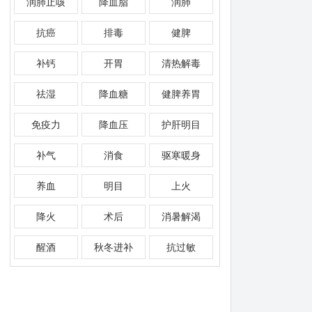
润肺止咳
降血脂
润肺
抗癌
排毒
健脾
补钙
开胃
清热解毒
祛湿
降血糖
健脾养胃
免疫力
降血压
护肝明目
补气
消食
驱寒暖身
养血
明目
上火
降火
术后
消暑解渴
醒酒
秋冬进补
抗过敏