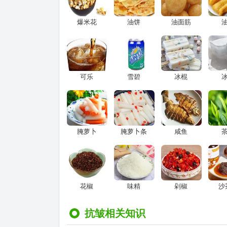
爆米花
油饼
油面筋
可乐
雪碧
冰棍
腌萝卜
腌萝卜条
咸鱼
花椒
味精
剁椒
沙
抗皱相关知识