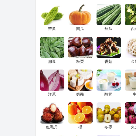
苦瓜
南瓜
丝瓜
西
扁豆
板栗
香菇
金
洋葱
奶酪
酸奶
红毛丹
橙
冬枣
火