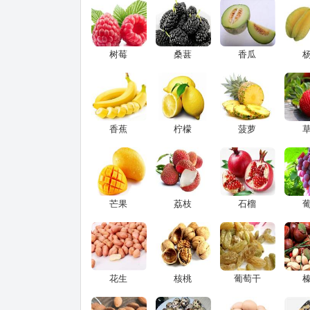
树莓
桑葚
香瓜
香蕉
柠檬
菠萝
芒果
荔枝
石榴
花生
核桃
葡萄干