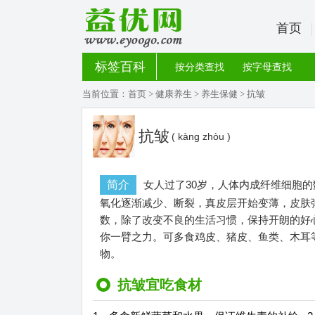
首页
标签百科
按分类查找
按字母查找
当前位置：
首页
>
健康养生
>
养生保健
> 抗皱
抗皱
( kàng zhòu )
简介
女人过了30岁，人体内成纤维细胞
氧化逐渐减少、断裂，真皮层开始变薄，皮肤
数，除了改变不良的生活习惯，保持开朗的好
你一臂之力。可多食鸡皮、猪皮、鱼类、木耳
物。
抗皱宜吃食材