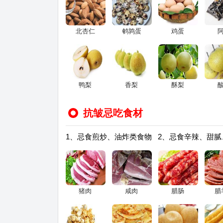
北杏仁
鹌鹑蛋
鸡蛋
鸭梨
香梨
酥梨
抗皱忌吃食材
1、忌食煎炒、油炸类食物 2、忌食辛辣、甜
猪肉
咸肉
腊肠
腊