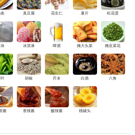
油条
臭豆腐
花生仁
薯片
松花蛋
冰块
冰淇淋
啤酒
腌大头菜
腌韭菜花
茶叶
胡椒
芥末
白酒
八角
茶酱
香辣酱
酸辣酱
桃罐头