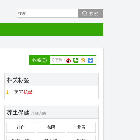
搜索
收藏
(0)
分享到：
相关标签
1
美容
抗皱
养生保健
其他疾病
补血
滋阴
养胃