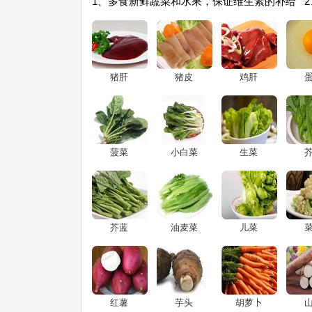
1、多食新鲜蔬菜和水果，保证维生素的补给 
猪肝
猪皮
鸡肝
菠菜
小白菜
生菜
芥蓝
油麦菜
儿菜
红薯
芋头
胡萝卜