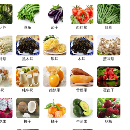
葫芦
豆角
茄子
西红柿
豇豆
针菇
黑木耳
银耳
木耳
蟹味菇
牛奶
纯牛奶
姑娘果
雪莲果
覆盆子
龙果
椰子
橘子
牛油果
杨梅