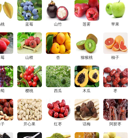
杨桃
蓝莓
山竹
莲雾
苹果
草莓
山楂
杏
猕猴桃
柚子
葡萄
樱桃
西瓜
木瓜
枣
榛子
开心果
红枣
话梅
阿胶枣