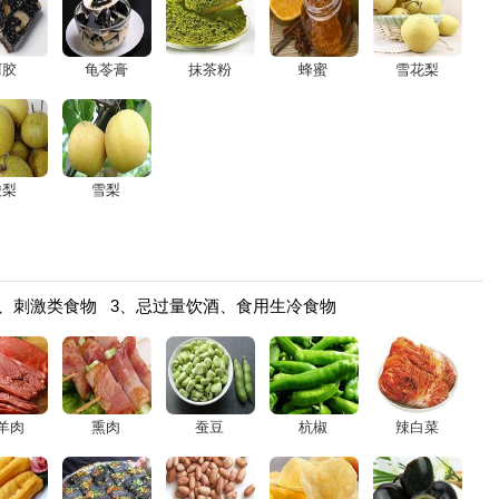
阿胶
龟苓膏
抹茶粉
蜂蜜
雪花梨
酸梨
雪梨
腻、刺激类食物 3、忌过量饮酒、食用生冷食物
羊肉
熏肉
蚕豆
杭椒
辣白菜