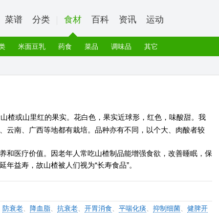
菜谱
分类
食材
百科
资讯
运动
类
米面豆乳
药食
菜品
调味品
其它
野山楂或山里红的果实。花白色，果实近球形，红色，味酸甜。我
、云南、广西等地都有栽培。品种亦有不同，以个大、肉酸者较
养和医疗价值。因老年人常吃山楂制品能增强食欲，改善睡眠，保
延年益寿，故山楂被人们视为“长寿食品”。
、
防衰老
、
降血脂
、
抗衰老
、
开胃消食
、
平喘化痰
、
抑制细菌
、
健脾开