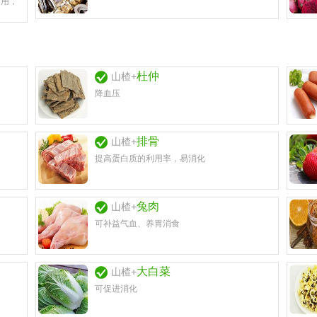
同用，
杜仲
山楂+
降血压
排骨
山楂+
提高蛋白质的利用率，易消化
兔肉
山楂+
可补益气血、养胃消食
大白菜
山楂+
可促进消化