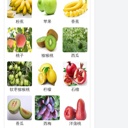
粉蕉
苹果
香蕉
桃子
猕猴桃
西瓜
软枣猕猴桃
柠檬
石榴
香瓜
西梅
洋蒲桃