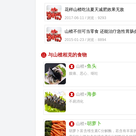
花样山楂吃法夏天减肥效果无敌
2017-06-11 / 浏览：9293
山楂不但可当零食 还能治疗急性胃肠
2015-01-23 / 浏览：8894
与山楂相克的食物
鱼头
山楂+
腹痛、恶心、呕吐
海参
山楂+
不易消化
胡萝卜
山楂+
胡萝卜富含维生素C分解酶，若含有丰富