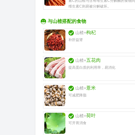
素C的山楂与含有维生素C分解酶的食物
维生素C则易被分解破坏。
与山楂搭配的食物
枸杞
山楂+
补肝益肾
五花肉
山楂+
提高蛋白质的利用率，易消化
薏米
山楂+
可减肥降脂
荷叶
山楂+
可开胃消食