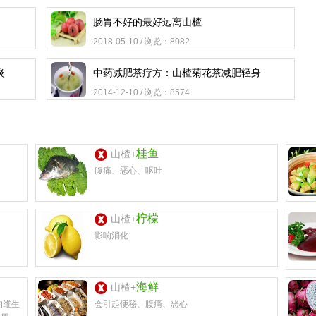
肠胃不好的最好远离山楂
2018-05-10 / 浏览：8082
炎
中药减肥茶疗方：山楂菊花茶减肥轻身
2014-12-10 / 浏览：8574
桂鱼
山楂+
腹痛、恶心、呕吐
柠檬
山楂+
影响消化
海鲜
山楂+
的维生
会引起便秘、腹痛、恶心