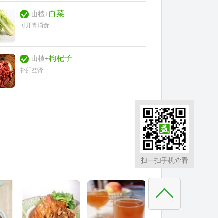
白菜
山楂+
可开胃消食
枸杞子
山楂+
补肝益肾
扫一扫手机查看