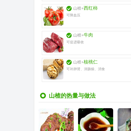
西红柿
山楂+
可降血压
牛肉
山楂+
可促进吸收
核桃仁
山楂+
可补肺肾、润肠燥、消食
山楂的热量与做法