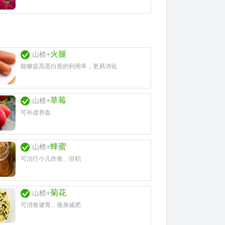
火腿
山楂+
能够提高蛋白质的利用率，更易消化
草莓
山楂+
可补虚养血
蜂蜜
山楂+
可治疗小儿伤食、疳积
菊花
山楂+
可消食健胃、瘦身减肥