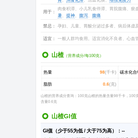
胃
、
消食化滞
、活血化痰、
增强免疫力
肉食积滞、小儿乳食停滞、胃脘腹痛、瘀
用于：
暑
、
提神
、
腹泻
、
腹痛
禁忌：
孕妇、儿童、胃酸分泌过多者、病后体虚
适宜：
一般人群均食用。适宜消化不良者、心血
山楂
（营养成分/每100克）
热量
98
(千卡)
碳水化合
脂肪
0.6
(克)
山楂的营养成分查询：100克山楂的热量含量98千卡，100
含量0.6克
山楂GI值
GI值（少于55为低 / 大于75为高）：--