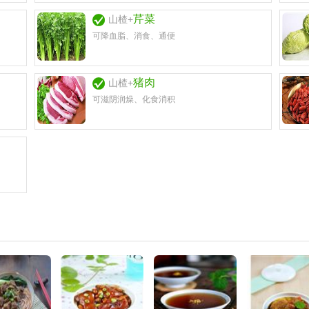
芹菜
山楂+
可降血脂、消食、通便
猪肉
山楂+
可滋阴润燥、化食消积