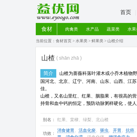
首页
食材
肉禽类
水产品
蔬菜类
水果
当前位置：
食材首页
>
水果类
>
鲜果类
> 山楂介绍
山楂
( shān zhā )
简介
山楂为蔷薇科落叶灌木或小乔木植物
国河北、北京、辽宁、河南、山东、山西、江苏
佳。
山楂，又名山里红、红果、胭脂果，有很高的营
持骨和血中钙的恒定，预防动脉粥样硬化，使人
别名：
红果、棠棣、绿梨、北山楂
消食健胃
、
活血化瘀
、
驱虫
、
开胃
、
抗癌
功效：