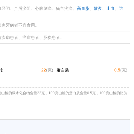
血经闭、产后瘀阻、心腹刺痛、疝气疼痛、
高血脂
、
散淤
、
止血
、
防
及患牙病者不宜食用。
管疾病患者、癌症患者、肠炎患者。
物
22
(克)
蛋白质
0.5
(克)
克山楂的碳水化合物含量22克，100克山楂的蛋白质含量0.5克，100克山楂的脂肪