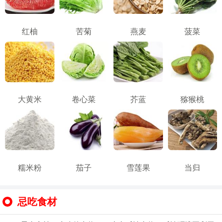
红柚
苦菊
燕麦
菠菜
大黄米
卷心菜
芥蓝
猕猴桃
糯米粉
茄子
雪莲果
当归
忌吃食材