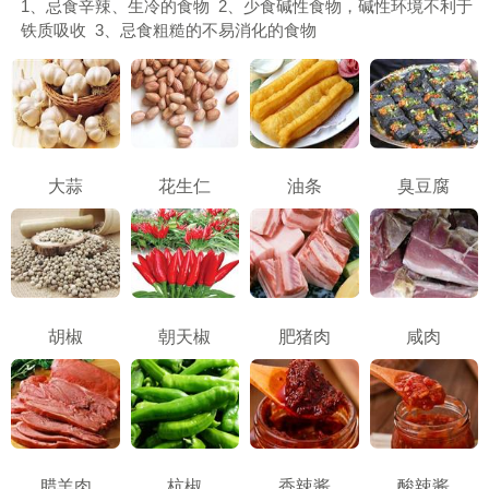
1、忌食辛辣、生冷的食物 2、少食碱性食物，碱性环境不利于
铁质吸收 3、忌食粗糙的不易消化的食物
大蒜
花生仁
油条
臭豆腐
胡椒
朝天椒
肥猪肉
咸肉
腊羊肉
杭椒
香辣酱
酸辣酱