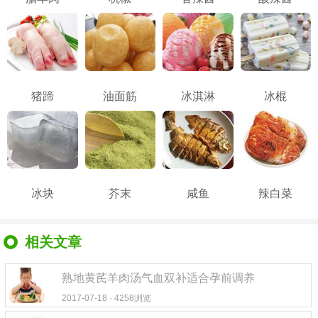
猪蹄
油面筋
冰淇淋
冰棍
冰块
芥末
咸鱼
辣白菜
相关文章
熟地黄芪羊肉汤气血双补适合孕前调养
2017-07-18 · 4258浏览