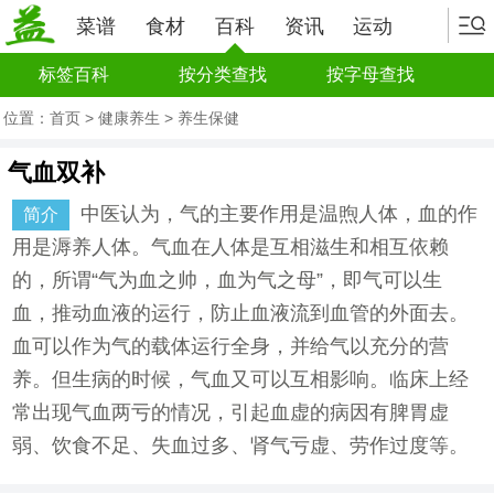
菜谱
食材
百科
资讯
运动
标签百科
按分类查找
按字母查找
位置：
首页
>
健康养生
>
养生保健
气血双补
中医认为，气的主要作用是温煦人体，血的作
简介
用是溽养人体。气血在人体是互相滋生和相互依赖
的，所谓“气为血之帅，血为气之母”，即气可以生
血，推动血液的运行，防止血液流到血管的外面去。
血可以作为气的载体运行全身，并给气以充分的营
养。但生病的时候，气血又可以互相影响。临床上经
常出现气血两亏的情况，引起血虚的病因有脾胃虚
弱、饮食不足、失血过多、肾气亏虚、劳作过度等。