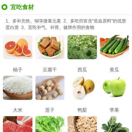
宜吃食材
1、多补充铁、铜等微量元素 2、多吃些富含“造血原料”的优质
蛋白质 3、宜吃补气、补肾、健脾作用的食物
柚子
豆腐干
西瓜
黄瓜
大米
莲子
鸭梨
苹果