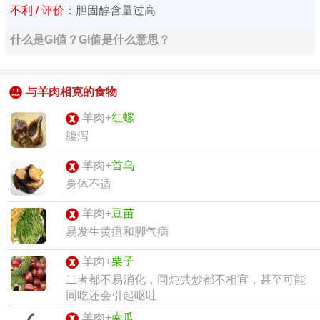
不利 / 评价：
胆固醇含量过高
什么是GI值？GI值是什么意思？
与羊肉相克的食物
羊肉+
红螺
腹泻
羊肉+
首乌
身体不适
羊肉+
豆苗
易发生黄疸和脚气病
羊肉+
栗子
二者都不易消化，同炖共炒都不相宜，甚至可能
同吃还会引起呕吐
羊肉+
南瓜