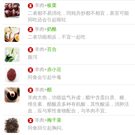
羊肉+
板栗
二者都不易消化，同炖共炒都不相宜，甚至可能
同吃还会引起呕吐
羊肉+
奶酪
二者功能相反，不宜一起吃
羊肉+
百合
腹泻
羊肉+
赤小豆
同食会引起中毒
羊肉+
醋
羊肉大热，功能益气补虚；醋中含蛋白质、糖、
维生素、醋酸及多种有机酸，其性酸温，消肿活
血，应与寒性食物配合，与羊肉不宜。
羊肉+
梅干菜
同食回引起胸闷。