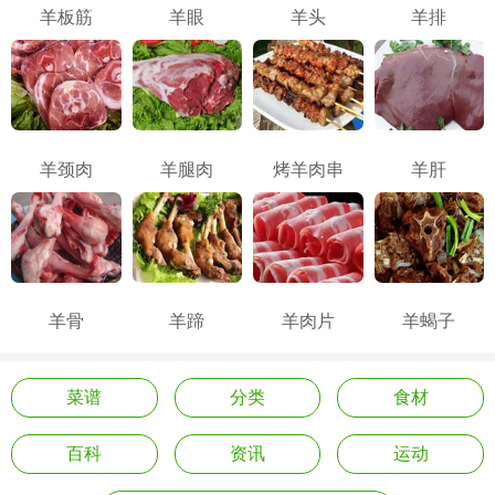
羊板筋
羊眼
羊头
羊排
羊颈肉
羊腿肉
烤羊肉串
羊肝
羊骨
羊蹄
羊肉片
羊蝎子
菜谱
分类
食材
百科
资讯
运动