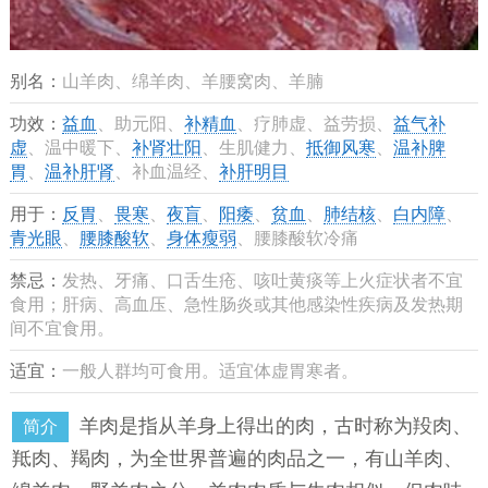
别名：
山羊肉、绵羊肉、羊腰窝肉、羊腩
功效：
益血
、助元阳、
补精血
、疗肺虚、益劳损、
益气补
虚
、温中暖下、
补肾壮阳
、生肌健力、
抵御风寒
、
温补脾
胃
、
温补肝肾
、补血温经、
补肝明目
用于：
反胃
、
畏寒
、
夜盲
、
阳痿
、
贫血
、
肺结核
、
白内障
、
青光眼
、
腰膝酸软
、
身体瘦弱
、腰膝酸软冷痛
禁忌：
发热、牙痛、口舌生疮、咳吐黄痰等上火症状者不宜
食用；肝病、高血压、急性肠炎或其他感染性疾病及发热期
间不宜食用。
适宜：
一般人群均可食用。适宜体虚胃寒者。
羊肉是指从羊身上得出的肉，古时称为羖肉、
简介
羝肉、羯肉，为全世界普遍的肉品之一，有山羊肉、