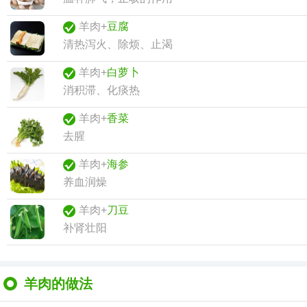
羊肉+
豆腐
清热泻火、除烦、止渴
羊肉+
白萝卜
消积滞、化痰热
羊肉+
香菜
去腥
羊肉+
海参
养血润燥
羊肉+
刀豆
补肾壮阳
羊肉的做法