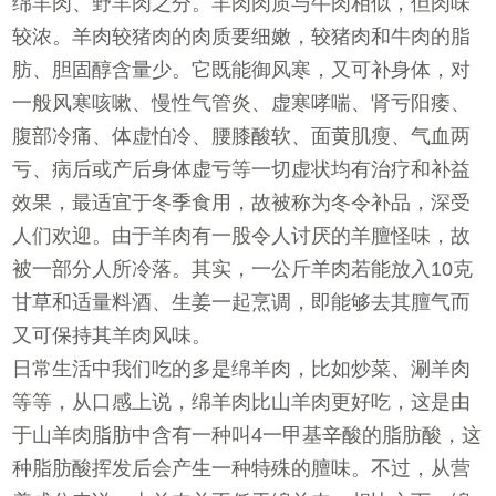
绵羊肉、野羊肉之分。羊肉肉质与牛肉相似，但肉味
较浓。羊肉较猪肉的肉质要细嫩，较猪肉和牛肉的脂
肪、胆固醇含量少。它既能御风寒，又可补身体，对
一般风寒咳嗽、慢性气管炎、虚寒哮喘、肾亏阳痿、
腹部冷痛、体虚怕冷、腰膝酸软、面黄肌瘦、气血两
亏、病后或产后身体虚亏等一切虚状均有治疗和补益
效果，最适宜于冬季食用，故被称为冬令补品，深受
人们欢迎。由于羊肉有一股令人讨厌的羊膻怪味，故
被一部分人所冷落。其实，一公斤羊肉若能放入10克
甘草和适量料酒、生姜一起烹调，即能够去其膻气而
又可保持其羊肉风味。
日常生活中我们吃的多是绵羊肉，比如炒菜、涮羊肉
等等，从口感上说，绵羊肉比山羊肉更好吃，这是由
于山羊肉脂肪中含有一种叫4一甲基辛酸的脂肪酸，这
种脂肪酸挥发后会产生一种特殊的膻味。不过，从营