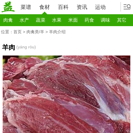
菜谱
食材
百科
资讯
运动
肉禽
水产
蔬菜
水果
米面
药食
调味
其它
位置：
首页
>
肉禽类/羊
> 羊肉介绍
羊肉
(yáng ròu)