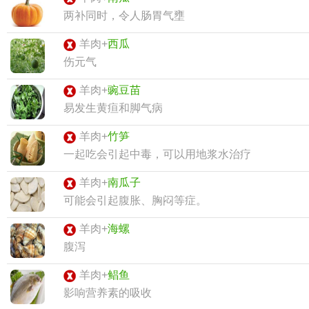
两补同时，令人肠胃气壅
羊肉+
西瓜
伤元气
羊肉+
豌豆苗
易发生黄疸和脚气病
羊肉+
竹笋
一起吃会引起中毒，可以用地浆水治疗
羊肉+
南瓜子
可能会引起腹胀、胸闷等症。
羊肉+
海螺
腹泻
羊肉+
鲳鱼
影响营养素的吸收