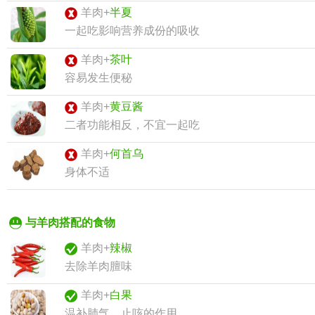
羊肉+
半夏
一起吃影响营养成份的吸收
羊肉+
茶叶
容易发生便秘
羊肉+
黄豆酱
二者功能相反，不宜一起吃
羊肉+
何首乌
身体不适
与羊肉搭配的食物
羊肉+
辣椒
去除羊肉膻味
羊肉+
白果
温补肺气，止咳的作用