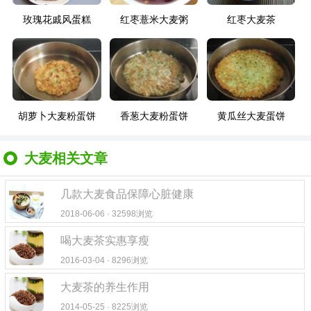
玫瑰花戚风蛋糕
红枣薏米大麦粥
红枣大麦茶
胡萝卜大麦粉蛋饼
香葱大麦粉蛋饼
黄瓜丝大麦蛋饼
大麦相关文章
几款大麦食品保障心脏健康
2018-06-06 · 32598浏览
喝大麦茶实惠享瘦
2016-03-04 · 8296浏览
大麦茶的养生作用
2014-05-25 · 8225浏览