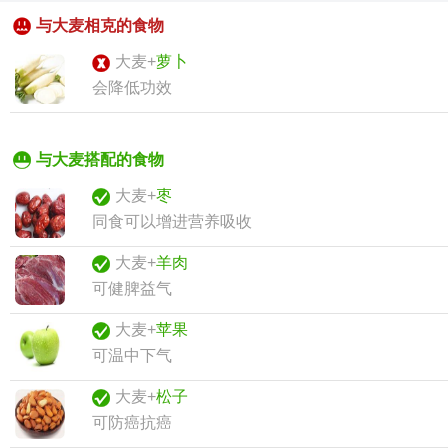
与大麦相克的食物
大麦+
萝卜
会降低功效
与大麦搭配的食物
大麦+
枣
同食可以增进营养吸收
大麦+
羊肉
可健脾益气
大麦+
苹果
可温中下气
大麦+
松子
可防癌抗癌