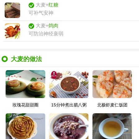
大麦+
红糖
可补气安神
大麦+
鸽肉
可防治神经衰弱
大麦的做法
玫瑰花甜甜圈
15分钟煮出腊八粥
北极虾麦仁饭团