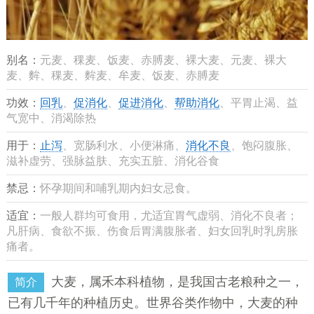
别名：
元麦、稞麦、饭麦、赤膊麦、裸大麦、元麦、裸大
麦、麰、稞麦、麰麦、牟麦、饭麦、赤膊麦
功效：
回乳
、
促消化
、
促进消化
、
帮助消化
、平胃止渴、益
气宽中、消渴除热
用于：
止泻
、宽肠利水、小便淋痛、
消化不良
、饱闷腹胀、
滋补虚劳、强脉益肤、充实五脏、消化谷食
禁忌：
怀孕期间和哺乳期内妇女忌食。
适宜：
一般人群均可食用，尤适宜胃气虚弱、消化不良者；
凡肝病、食欲不振、伤食后胃满腹胀者、妇女回乳时乳房胀
痛者。
大麦，属禾本科植物，是我国古老粮种之一，
简介
已有几千年的种植历史。世界谷类作物中，大麦的种