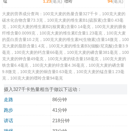
锰
1.23
(毫克)
嘌呤
94
(毫克)
大麦的营养成分查询：100克大麦的热量含量327千卡，100克大麦的
碳水化合物含量73.3克，100克大麦的维生素B1(硫胺素)含量0.43毫
克，100克大麦的维生素B2(核黄素)含量0.14毫克，100克大麦的膳食
纤维含量0.0099克，100克大麦的维生素E含量1.23毫克，100克大麦
的蛋白质含量10.2克，100克大麦的维生素H(生物素)含量14微克，100
克大麦的脂肪含量1.4克，100克大麦的维生素B3(烟酸/尼克酸)含量3.9
毫克，100克大麦的钙含量66毫克，100克大麦的磷含量381毫克，100
克大麦的钾含量49毫克，100克大麦的镁含量158毫克，100克大麦的
铁含量6.4毫克，100克大麦的锌含量4.36毫克，100克大麦的硒含量
9.8微克，100克大麦的铜含量0.63毫克，100克大麦的锰含量1.23毫
克，100克大麦的嘌呤含量94毫克
摄入327千卡热量相当于做以下运动：
走路
86分钟
跑步
41分钟
讲话
218分钟