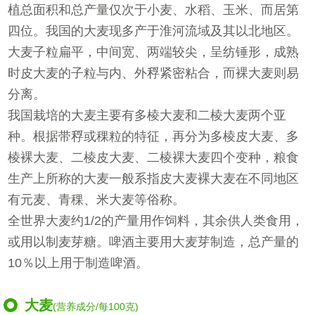
植总面积和总产量仅次于小麦、水稻、玉米、而居第
四位。我国的大麦现多产于淮河流域及其以北地区。
大麦子粒扁平，中间宽、两端较尖，呈纺锤形，成熟
时皮大麦的子粒与内、外稃紧密粘合，而裸大麦则易
分离。
我国栽培的大麦主要有多棱大麦和二棱大麦两个亚
种。根据带稃或稞粒的特征，再分为多棱皮大麦、多
棱裸大麦、二棱皮大麦、二棱裸大麦四个变种，粮食
生产上所称的大麦一般系指皮大麦裸大麦在不同地区
有元麦、青稞、米大麦等俗称。
全世界大麦约1/2的产量用作饲料，其余供人类食用，
或用以制麦芽糖。啤酒主要用大麦芽制造，总产量的
10％以上用于制造啤酒。
大麦
(营养成分/每100克)