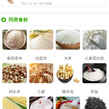
2017-12-10 · 4117浏览
同类食材
泰国香米
丝苗米
大米
小麦蛋白粉
鸡头米
小麦
爆米花
米饭