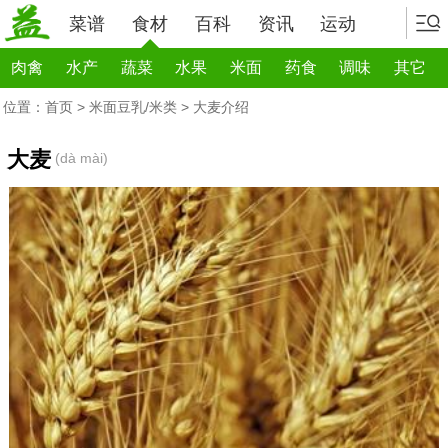
菜谱
食材
百科
资讯
运动
肉禽
水产
蔬菜
水果
米面
药食
调味
其它
位置：
首页
>
米面豆乳/米类
> 大麦介绍
大麦
(dà mài)