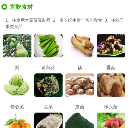
宜吃食材
1、多食用大豆及豆制品 2、多吃维生素丰富的食物 3、多吃干
果类食品
梨
黄秋葵
藕
香菇
卷心菜
苋菜
蘑菇
猴头菇