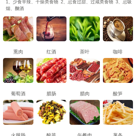
1、少食辛辣、干燥类食物 2、忌食过甜、过咸类食物 3、忌吸
烟、酗酒
熏肉
红酒
茶叶
咖啡
葡萄酒
腊肠
腊肉
酸笋
火腿肠
酸菜
午餐肉
薯条