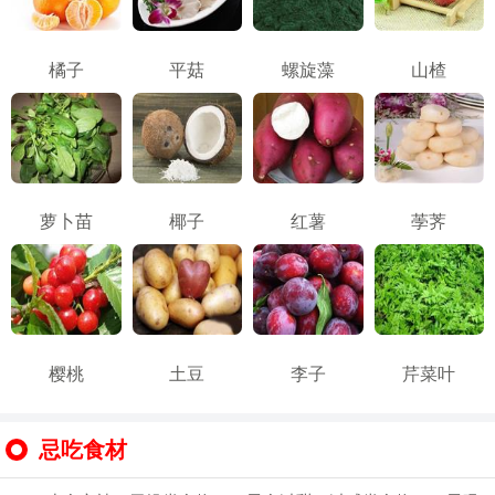
橘子
平菇
螺旋藻
山楂
萝卜苗
椰子
红薯
荸荠
樱桃
土豆
李子
芹菜叶
忌吃食材