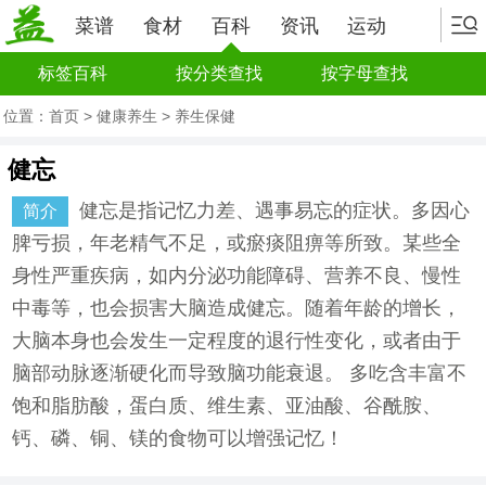
菜谱
食材
百科
资讯
运动
标签百科
按分类查找
按字母查找
位置：
首页
>
健康养生
>
养生保健
健忘
健忘是指记忆力差、遇事易忘的症状。多因心
简介
脾亏损，年老精气不足，或瘀痰阻痹等所致。某些全
身性严重疾病，如内分泌功能障碍、营养不良、慢性
中毒等，也会损害大脑造成健忘。随着年龄的增长，
大脑本身也会发生一定程度的退行性变化，或者由于
脑部动脉逐渐硬化而导致脑功能衰退。 多吃含丰富不
饱和脂肪酸，蛋白质、维生素、亚油酸、谷酰胺、
钙、磷、铜、镁的食物可以增强记忆！