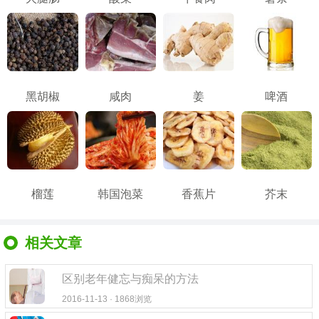
黑胡椒
咸肉
姜
啤酒
榴莲
韩国泡菜
香蕉片
芥末
相关文章
区别老年健忘与痴呆的方法
2016-11-13 · 1868浏览