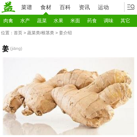
菜谱
食材
百科
资讯
运动
肉禽
水产
蔬菜
水果
米面
药食
调味
其它
位置：
首页
>
蔬菜类/根茎类
> 姜介绍
姜
(jiāng)