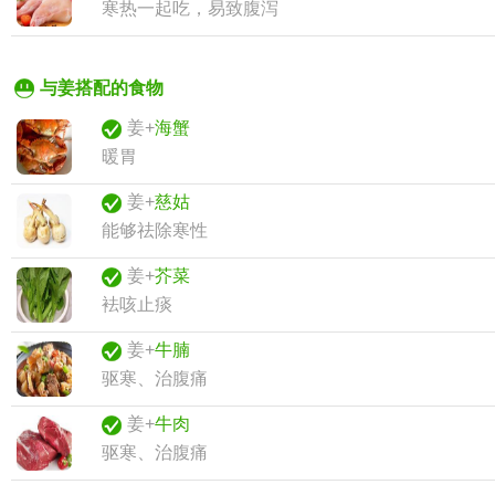
寒热一起吃，易致腹泻
与姜搭配的食物
姜+
海蟹
暖胃
姜+
慈姑
能够祛除寒性
姜+
芥菜
袪咳止痰
姜+
牛腩
驱寒、治腹痛
姜+
牛肉
驱寒、治腹痛