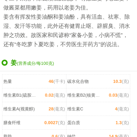
做酱菜都用嫩姜，药用以老姜为佳。
姜含有挥发性姜油酮和姜油酚，具有活血、祛寒、除
湿、发汗等功能，此外还有健胃止呕、辟腥臭、消水
肿之功效。故医家和民谚称“家备小姜，小病不慌”，
还有“冬吃萝卜夏吃姜，不劳医生开药方”的说法。
姜
(营养成分/每100克)
热量
46
(千卡)
碳水化合物
10.3
(克)
维生素B1(硫胺素)
0.02
(毫克)
维生素B2(核黄素)
0.03
(毫克)
维生素A(视黄醇)
28
(毫克)
维生素C
4
(毫克)
膳食纤维
0.0027
(克)
蛋白质
1.3
(克)
脂肪
0.6
(克)
钠盐
14.9
(毫克)