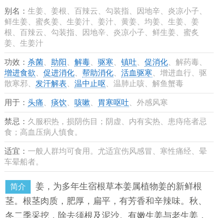
别名：
生姜、姜根、百辣云、勾装指、因地辛、炎凉小子、
鲜生姜、蜜炙姜、生姜汁、姜汁、黄姜、均姜、生姜、姜
根、百辣云、勾装指、因地辛、炎凉小子、鲜生姜、蜜炙
姜、生姜汁
功效：
杀菌
、
助阳
、
解毒
、
驱寒
、
镇吐
、
促消化
、解药毒、
增进食欲
、
促进消化
、
帮助消化
、
活血驱寒
、增进血行、驱
散寒邪、
发汗解表
、
温中止呕
、温肺止咳、解鱼蟹毒
用于：
头痛
、
痰饮
、
咳嗽
、
胃寒呕吐
、外感风寒
禁忌：
久服积热，损阴伤目；阴虚、内有实热、患痔疮者忌
食；高血压病人慎食。
适宜：
一般人群均可食用。尤适宜伤风感冒、寒性痛经、晕
车晕船者。
姜，为多年生宿根草本姜属植物姜的新鲜根
简介
茎。根茎肉质，肥厚，扁平，有芳香和辛辣味。秋、
冬二季采挖，除去须根及泥沙。有嫩生姜与老生姜，