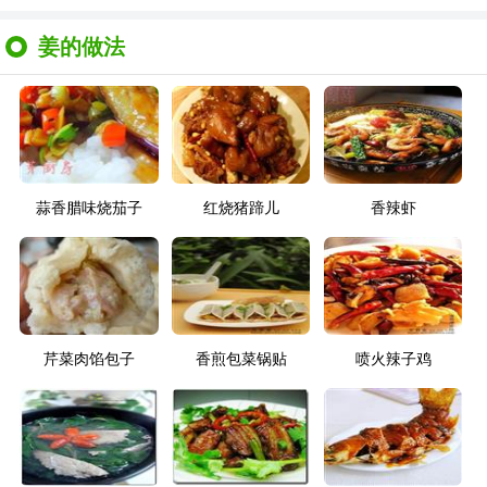
姜的做法
蒜香腊味烧茄子
红烧猪蹄儿
香辣虾
芹菜肉馅包子
香煎包菜锅贴
喷火辣子鸡