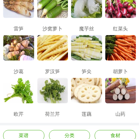
雷笋
沙窝萝卜
魔芋丝
红菜头
沙葛
罗汉笋
笋尖
胡萝卜
欧芹
荷兰芹
莲藕
山药
菜谱
分类
食材