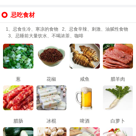
忌吃食材
1、忌食生冷、寒凉的食物 2、忌食辛辣、刺激、油腻性食物
3、忌睡前大量饮水、不喝浓茶、咖啡
葱
花椒
咸鱼
腊羊肉
腊肠
冰棍
啤酒
白萝卜