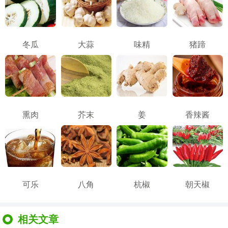
冬瓜
大蒜
味精
猪蹄
熏肉
芥末
姜
香辣酱
可乐
八角
杭椒
朝天椒
相关文章