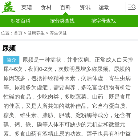
菜谱
食材
百科
资讯
运动
标签百科
按分类查找
按字母查找
位置：
首页
>
健康养生
>
养生保健
尿频
尿频是一种症状，并非疾病。正常成人白天排
简介
尿4-6次，夜间0-2次，次数明显增多称尿频。尿频的
原因较多，包括神经精神因素，病后体虚，寄生虫病
等。尿频多为虚症，需要调养，多吃富含植物有机活
性碱的食品，少吃肉类，多吃蔬菜。山药，既是食用
的佳蔬，又是人所共知的滋补佳品。它含有蛋白质、
糖类、维生素、脂肪、胆碱、淀粉酶等成分，还含有
碘、钙、铁、磷等人体不可缺少的无机盐和微量元
素。多食山药有涩精止尿的功效。莲子也具有补中益