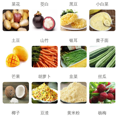
菜花
茭白
黑豆
小白菜
土豆
山竹
银耳
糜子面
芒果
胡萝卜
韭菜
丝瓜
椰子
豆渣
黄米粉
杨梅