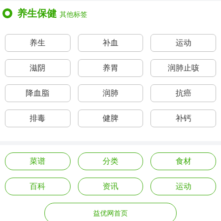
养生保健
其他标签
养生
补血
运动
滋阴
养胃
润肺止咳
降血脂
润肺
抗癌
排毒
健脾
补钙
菜谱
分类
食材
百科
资讯
运动
益优网首页