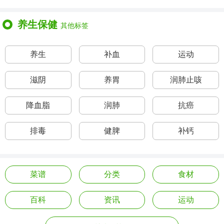
养生保健
其他标签
养生
补血
运动
滋阴
养胃
润肺止咳
降血脂
润肺
抗癌
排毒
健脾
补钙
菜谱
分类
食材
百科
资讯
运动