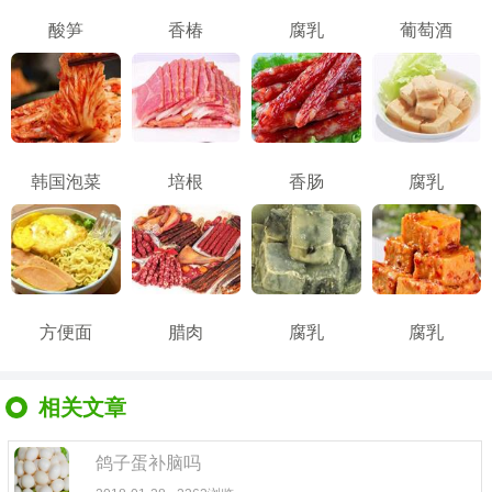
酸笋
香椿
腐乳
葡萄酒
韩国泡菜
培根
香肠
腐乳
方便面
腊肉
腐乳
腐乳
相关文章
鸽子蛋补脑吗