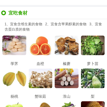
宜吃食材
1、宜食含维生素的食物 2、宜食含苹果醇素的食物 3、宜食
含蛋白质的食物
荸荠
血橙
榛蘑
萝卜苗
杨桃
蟹味菇
淮山
梨