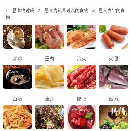
1、忌食物过咸 2、忌食含铅量过高的食物 3、忌食含铝的食
物
咖啡
熏肉
泡菜
火腿
白酒
薯片
腊肠
咸肉