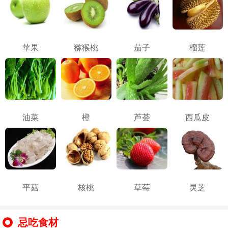
苹果
猕猴桃
茄子
榴莲
油菜
橙
芦荟
西瓜皮
平菇
核桃
草莓
灵芝
忌吃食材