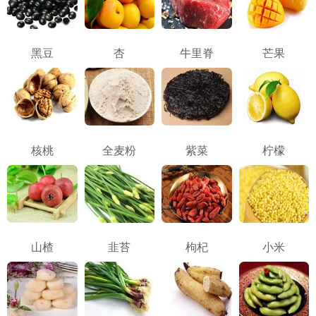
黑豆
杏
牛里脊
芒果
核桃
全麦粉
紫菜
柠檬
山楂
韭苔
枸杞
小米