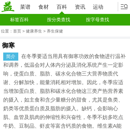
菜谱
食材
百科
资讯
运动
标签百科
按分类查找
按字母查找
位置：
首页
>
健康养生
>
养生保健
御寒
在冬季要适当用具有御寒功效的食物进行温补
简介
和调养，低温会对人体内分泌及消化系统产生一定影
响，使蛋白质、脂肪、碳水化合物三大营养物质代
谢、分解加快，能量消耗相对增加。因此，冬季应适
当增加蛋白质、脂肪和碳水化合物这三类产热营养素
的摄入，如主食和含少量糖分的甜食，尤其是鱼类、
奶类等优质蛋白质及脂肪的摄入。缺钙，会影响心
肌、血管及肌肉的伸缩性和兴奋性，冬季不妨多吃点
牛奶、豆制品、虾皮等富含钙质的食物。维生素A能