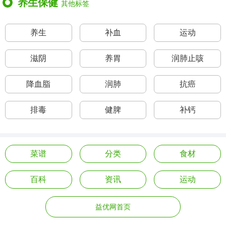
养生保健
其他标签
养生
补血
运动
滋阴
养胃
润肺止咳
降血脂
润肺
抗癌
排毒
健脾
补钙
菜谱
分类
食材
百科
资讯
运动
益优网首页