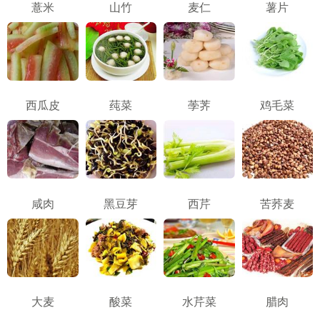
薏米
山竹
麦仁
薯片
西瓜皮
莼菜
荸荠
鸡毛菜
咸肉
黑豆芽
西芹
苦荞麦
大麦
酸菜
水芹菜
腊肉