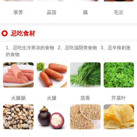
荸荠
蒜苗
藕
毛豆
忌吃食材
1、忌吃生冷寒凉的食物 2、忌吃滋阴类食物 3、忌辛辣刺激
的食物
火腿肠
火腿
茴香
芹菜叶