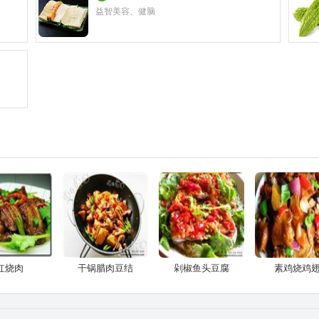
益智美容、健脑
红烧肉
干锅腊肉豆结
剁椒鱼头豆腐
素鸡烧鸡