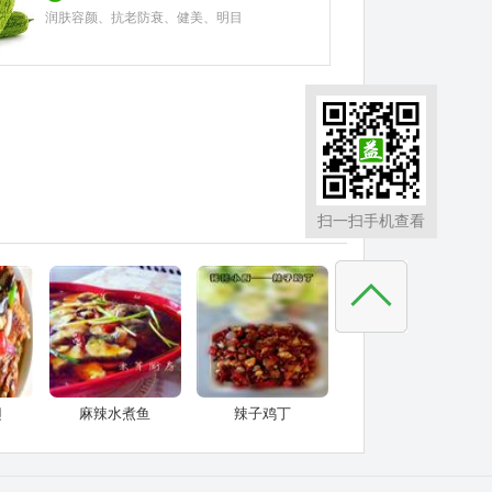
润肤容颜、抗老防衰、健美、明目
扫一扫手机查看
翅
麻辣水煮鱼
辣子鸡丁