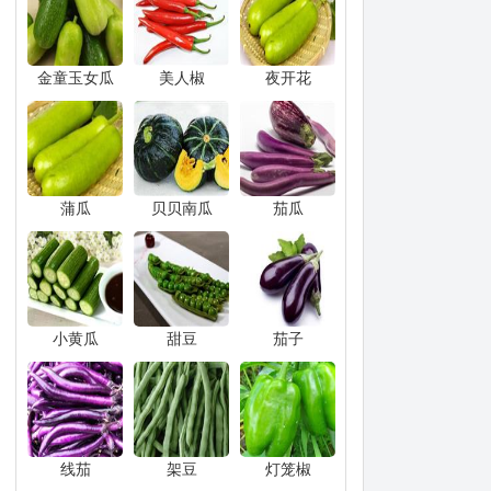
金童玉女瓜
美人椒
夜开花
蒲瓜
贝贝南瓜
茄瓜
小黄瓜
甜豆
茄子
线茄
架豆
灯笼椒