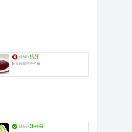
猪肝
辣椒+
同食降低营养价值
娃娃菜
辣椒+