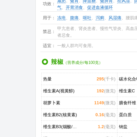
减肥
、
健胃
、
降血糖
、
健脾胃
、
祛风湿
、
功效：
气
、
开胃消食
、
促进血液循环
用于：
冻疮
、
腹痛
、
呕吐
、
泻痢
、
风湿痛
、腰肌
甲亢患者、肾炎患者、慢性气管炎、高血
禁忌：
者忌食。
适宜：
一般人群均可食用。
辣椒
（营养成分/每100克）
热量
295
(千卡)
碳水化合
维生素A(视黄醇)
192
(微克)
维生素C
胡萝卜素
1149
(微克)
膳食纤维
维生素B2(核黄素)
0.16
(毫克)
蛋白质
维生素B3(烟酸/尼克酸)
1.2
(毫克)
钠盐