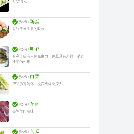
可助消化
鸡蛋
辣椒+
有利于维生素的吸收
明虾
辣椒+
有利于提高人体免疫力，并且具有开胃，消食，
壮阳的作用
白菜
辣椒+
帮助肠胃消化、提高机体免疫力
羊肉
辣椒+
去除羊肉膻味
苦瓜
辣椒+