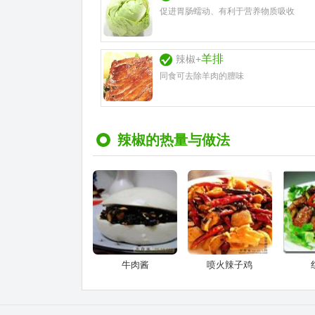
促进胃肠蠕动、有利于营养物质吸收
羊排
辣椒+
同食可去除羊肉的膻味
辣椒的热量与做法
牛肉酱
喷火辣子鸡