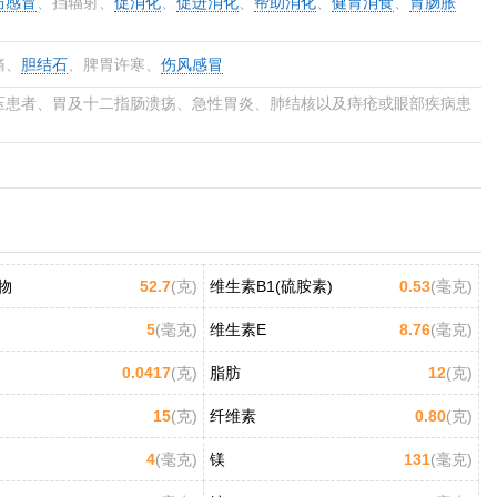
防感冒
、挡辐射、
促消化
、
促进消化
、
帮助消化
、
健胃消食
、
胃肠胀
痛、
胆结石
、脾胃许寒、
伤风感冒
压患者、胃及十二指肠溃疡、急性胃炎、肺结核以及痔疮或眼部疾病患
物
52.7
(克)
维生素B1(硫胺素)
0.53
(毫克)
5
(毫克)
维生素E
8.76
(毫克)
0.0417
(克)
脂肪
12
(克)
15
(克)
纤维素
0.80
(克)
4
(毫克)
镁
131
(毫克)