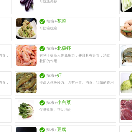
可抗压美容
花菜
辣椒+
可防癌抗癌
北极虾
辣椒+
消食，
有利于提高人体免疫力，并且具有开胃，消食，
壮阳的作用
虾
辣椒+
消食，
提高人体免疫力、具有开胃、消食、壮阳的作用
小白菜
辣椒+
促进食欲、帮助消化
豆腐
辣椒+