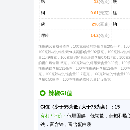
钙
12
(毫克)
铁
铜
0.61
(毫克)
锰
磷
298
(毫克)
钠
嘌呤
14.2
(毫克)
辣椒的营养成分查询：100克辣椒的热量含量295千卡，100克
100克辣椒的维生素A(视黄醇)含量192微克，100克辣椒
量1149微克，100克辣椒的膳食纤维含量0.0417克，100
的蛋白质含量15克，100克辣椒的纤维素含量0.80克，100
辣椒的镁含量131毫克，100克辣椒的钙含量12毫克，100克
克，100克辣椒的锰含量11.7毫克，100克辣椒的钾含量10
含量0.50微克，100克辣椒的嘌呤含量14.2毫克
辣椒GI值
GI值（少于55为低 / 大于75为高）：15
有利 / 评价：
低胆固醇，低钠盐，低饱和脂
铁，富含锌，富含蛋白质