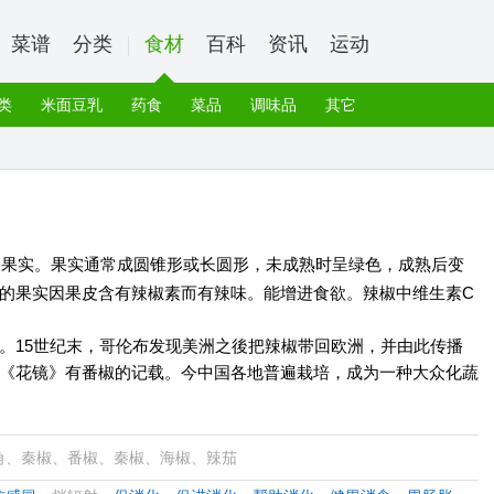
菜谱
分类
食材
百科
资讯
运动
类
米面豆乳
药食
菜品
调味品
其它
的果实。果实通常成圆锥形或长圆形，未成熟时呈绿色，成熟后变
的果实因果皮含有辣椒素而有辣味。能增进食欲。辣椒中维生素C
。15世纪末，哥伦布发现美洲之後把辣椒带回欧洲，并由此传播
《花镜》有番椒的记载。今中国各地普遍栽培，成为一种大众化蔬
角、秦椒、番椒、秦椒、海椒、辣茄