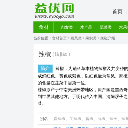
首页
食材
肉禽类
水产品
蔬菜类
水果
当前位置：
食材首页
>
蔬菜类
>
果实类
> 辣椒介绍
辣椒
( là jiāo )
简介
辣椒，为茄科草本植物辣椒及共变种
成鲜红色、黄色或紫色，以红色最为常见。辣椒
的含量在蔬菜中居第一位。
辣椒原产于中南美洲热带地区，原产国是墨西哥
到世界其他地方。于明代传入中国。清陈淏子之
菜。
别名：
青辣椒、尖辣椒、番椒、海椒、辣子、辣