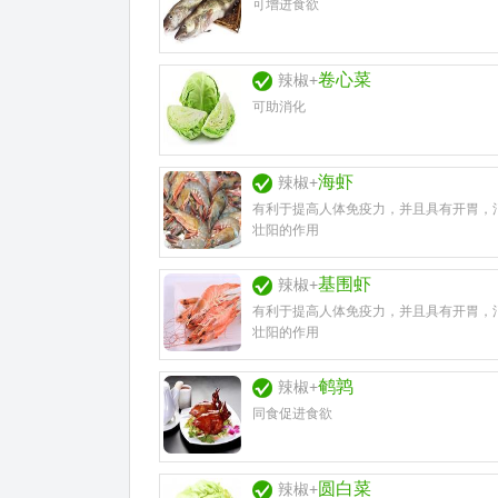
可增进食欲
卷心菜
辣椒+
可助消化
海虾
辣椒+
有利于提高人体免疫力，并且具有开胃，
壮阳的作用
基围虾
辣椒+
有利于提高人体免疫力，并且具有开胃，
壮阳的作用
鹌鹑
辣椒+
同食促进食欲
圆白菜
辣椒+