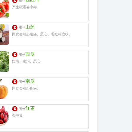
虾+
产生砒霜会中毒
山药
虾+
同食会引起腹痛、恶心、呕吐等症状。
西瓜
虾+
腹痛、腹泻、恶心
南瓜
虾+
同食会引起痢疾。
红枣
虾+
会中毒