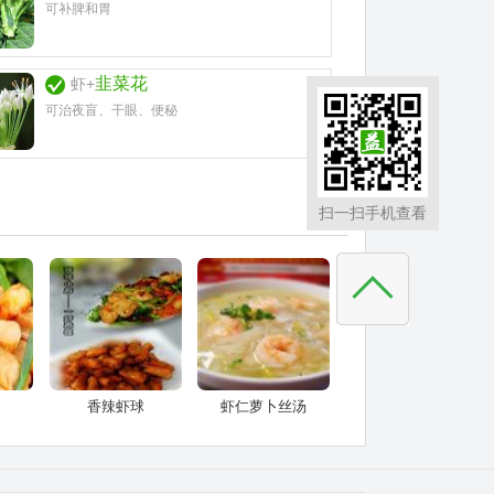
可补脾和胃
韭菜花
虾+
可治夜盲、干眼、便秘
扫一扫手机查看
香辣虾球
虾仁萝卜丝汤