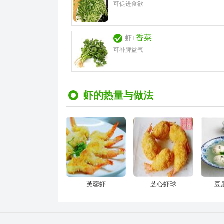
可促进食欲
香菜
虾+
可补脾益气
虾的热量与做法
芙蓉虾
芝心虾球
豆