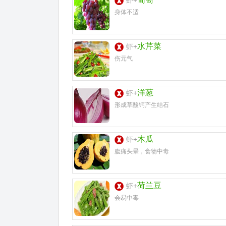
虾+
身体不适
水芹菜
虾+
伤元气
洋葱
虾+
形成草酸钙产生结石
木瓜
虾+
腹痛头晕，食物中毒
荷兰豆
虾+
会易中毒