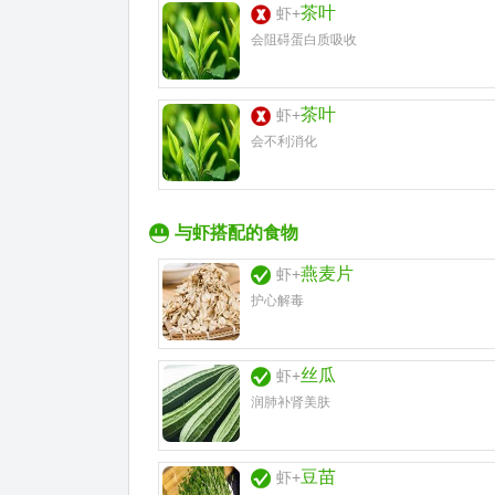
茶叶
虾+
会阻碍蛋白质吸收
茶叶
虾+
会不利消化
与虾搭配的食物
燕麦片
虾+
护心解毒
丝瓜
虾+
润肺补肾美肤
豆苗
虾+