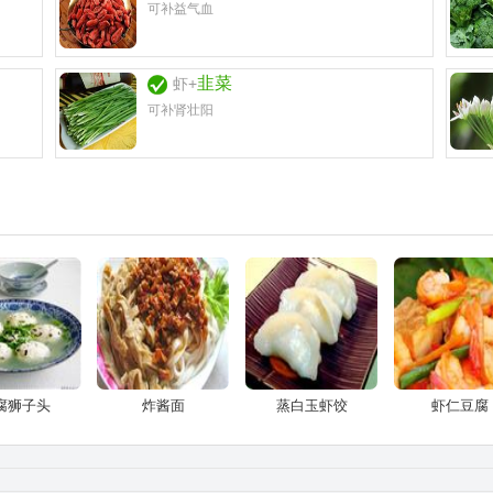
可补益气血
韭菜
虾+
可补肾壮阳
腐狮子头
炸酱面
蒸白玉虾饺
虾仁豆腐