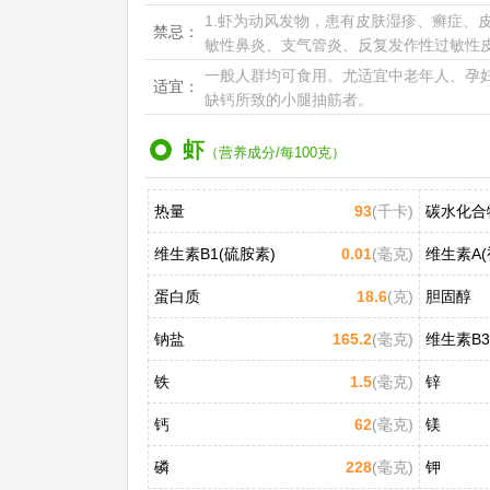
1.虾为动风发物，患有皮肤湿疹、癣症、
禁忌：
敏性鼻炎、支气管炎、反复发作性过敏性皮
一般人群均可食用。尤适宜中老年人、孕
适宜：
缺钙所致的小腿抽筋者。
虾
（营养成分/每100克）
热量
93
(千卡)
碳水化合
维生素B1(硫胺素)
0.01
(毫克)
维生素A(
蛋白质
18.6
(克)
胆固醇
钠盐
165.2
(毫克)
铁
1.5
(毫克)
锌
钙
62
(毫克)
镁
磷
228
(毫克)
钾