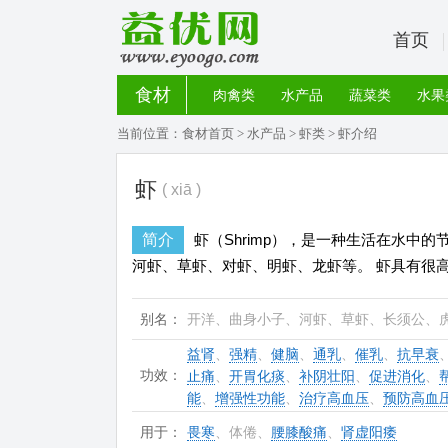
首页
食材
肉禽类
水产品
蔬菜类
水果
当前位置：
食材首页
>
水产品
>
虾类
> 虾介绍
虾
( xiā )
简介
虾（Shrimp），是一种生活在水中
河虾、草虾、对虾、明虾、龙虾等。 虾具有很
别名：
开洋、曲身小子、河虾、草虾、长须公、
益肾
、
强精
、
健脑
、
通乳
、
催乳
、
抗早衰
功效：
止痛
、
开胃化痰
、
补阴壮阳
、
促进消化
、
能
、
增强性功能
、
治疗高血压
、
预防高血
用于：
畏寒
、体倦、
腰膝酸痛
、
肾虚阳痿