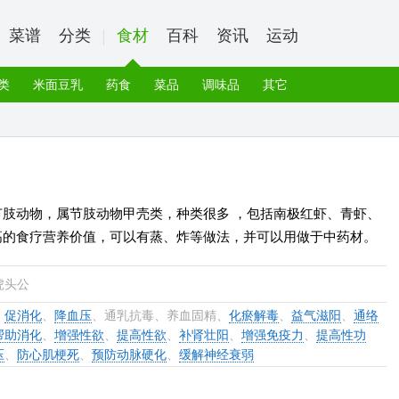
菜谱
分类
食材
百科
资讯
运动
类
米面豆乳
药食
菜品
调味品
其它
的节肢动物，属节肢动物甲壳类，种类很多 ，包括南极红虾、青虾、
高的食疗营养价值，可以有蒸、炸等做法，并可以用做于中药材。
虎头公
、
促消化
、
降血压
、通乳抗毒、养血固精、
化瘀解毒
、
益气滋阳
、
通络
帮助消化
、
增强性欲
、
提高性欲
、
补肾壮阳
、
增强免疫力
、
提高性功
压
、
防心肌梗死
、
预防动脉硬化
、
缓解神经衰弱