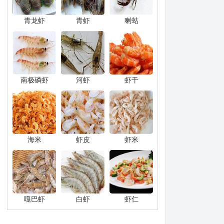
青龙虾
青虾
喇蛄
南极磷虾
河虾
虾干
海米
虾皮
虾米
嘎巴虾
白虾
虾仁