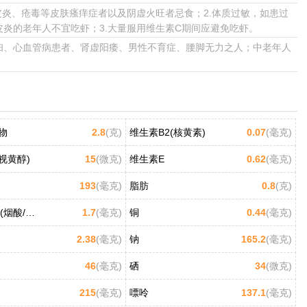
皮炎、疮毒等皮肤瘙痒症者以及阴虚火旺者忌食；2.体质过敏，如患过
炎的老年人不宜吃虾；3.大量服用维生素C期间应避免吃虾。
妇、心血管病患者、肾虚阳痿、男性不育症、腰脚无力之人；中老年人
物
2.8
(克)
维生素B2(核黄素)
0.07
(毫克)
视黄醇)
15
(微克)
维生素E
0.62
(毫克)
193
(毫克)
脂肪
0.8
(克)
维生素B3(烟酸/尼克酸)
1.7
(毫克)
铜
0.44
(毫克)
2.38
(毫克)
钠
165.2
(毫克)
46
(毫克)
硒
34
(微克)
215
(毫克)
嘌呤
137.1
(毫克)