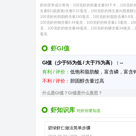
虾的营养成分查询：100克虾的热量含量93千卡，100克虾的碳
生素B1(硫胺素)含量0.01毫克，100克虾的维生素A(视黄醇
100克虾的胆固醇含量193毫克，100克虾的脂肪含量0.8克，
100克虾的铜含量0.44毫克，100克虾的铁含量1.5毫克，1
克，100克虾的镁含量46毫克，100克虾的硒含量34微克，1
毫克
虾GI值
GI值（少于55为低 / 大于75为高）：--
有利 / 评价：
低饱和脂肪酸，富含磷，富含
不利 / 评价：
胆固醇含量过高
什么是GI值？GI值是什么意思？
虾知识库
吃虾你要知道
碧绿虾仁做法简单步骤