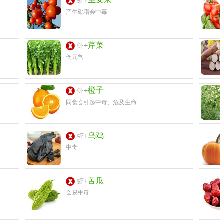
虾+
产生砒霜会中毒
芹菜
虾+
伤元气
橙子
虾+
同食会引起中毒、危及生命
乌鸡
虾+
中毒
苦瓜
虾+
会易中毒