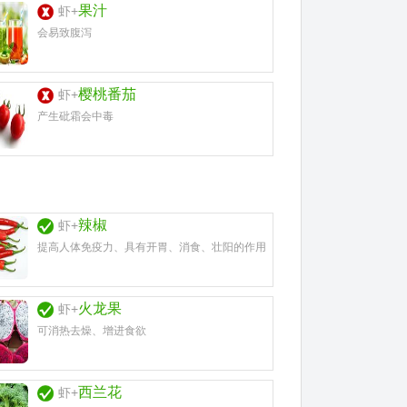
果汁
虾+
会易致腹泻
樱桃番茄
虾+
产生砒霜会中毒
辣椒
虾+
提高人体免疫力、具有开胃、消食、壮阳的作用
火龙果
虾+
可消热去燥、增进食欲
西兰花
虾+