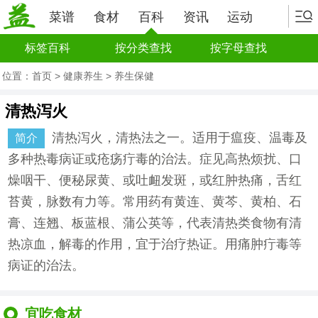
菜谱
食材
百科
资讯
运动
标签百科
按分类查找
按字母查找
位置：
首页
>
健康养生
>
养生保健
清热泻火
清热泻火，清热法之一。适用于瘟疫、温毒及
简介
多种热毒病证或疮疡疔毒的治法。症见高热烦扰、口
燥咽干、便秘尿黄、或吐衄发斑，或红肿热痛，舌红
苔黄，脉数有力等。常用药有黄连、黄芩、黄柏、石
膏、连翘、板蓝根、蒲公英等，代表清热类食物有清
热凉血，解毒的作用，宜于治疗热证。用痛肿疔毒等
病证的治法。
宜吃食材