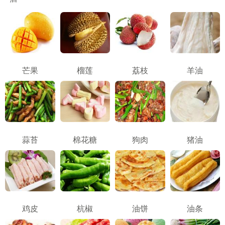
芒果
榴莲
荔枝
羊油
蒜苔
棉花糖
狗肉
猪油
鸡皮
杭椒
油饼
油条