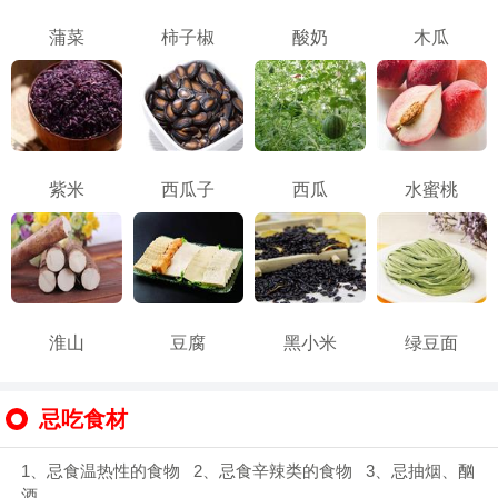
蒲菜
柿子椒
酸奶
木瓜
紫米
西瓜子
西瓜
水蜜桃
淮山
豆腐
黑小米
绿豆面
忌吃食材
1、忌食温热性的食物 2、忌食辛辣类的食物 3、忌抽烟、酗
酒