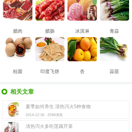
腊肉
腊肠
冰淇淋
青蒜
桂圆
印度飞饼
杏
蒜苗
相关文章
夏季如何养生 清热泻火5种食物
2014-12-30 · 2596浏览
清热泻火多吃莲藕芹菜