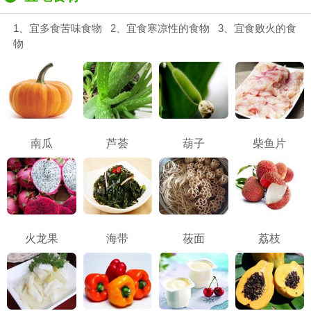
1、宜多食苦味食物 2、宜食寒凉性的食物 3、宜食败火的食
物
南瓜
芦荟
葫子
柴鱼片
火龙果
海带
莜面
荔枝