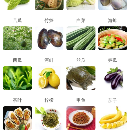
苦瓜
竹笋
白菜
海蚌
西瓜
河蚌
丝瓜
笋瓜
茶叶
柠檬
甲鱼
茄子