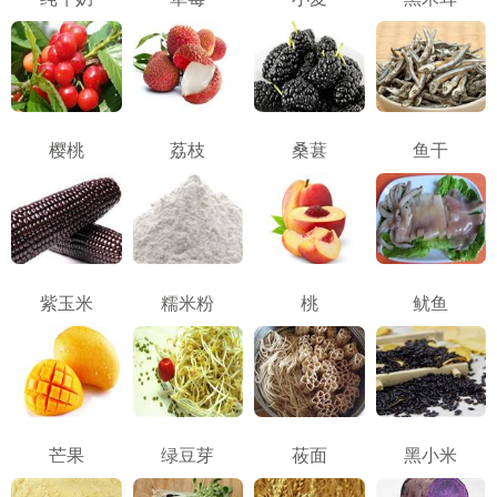
樱桃
荔枝
桑葚
鱼干
紫玉米
糯米粉
桃
鱿鱼
芒果
绿豆芽
莜面
黑小米