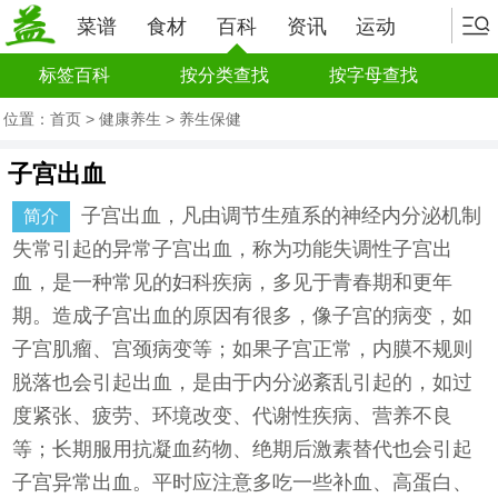
菜谱
食材
百科
资讯
运动
标签百科
按分类查找
按字母查找
位置：
首页
>
健康养生
>
养生保健
子宫出血
子宫出血，凡由调节生殖系的神经内分泌机制
简介
失常引起的异常子宫出血，称为功能失调性子宫出
血，是一种常见的妇科疾病，多见于青春期和更年
期。造成子宫出血的原因有很多，像子宫的病变，如
子宫肌瘤、宫颈病变等；如果子宫正常，内膜不规则
脱落也会引起出血，是由于内分泌紊乱引起的，如过
度紧张、疲劳、环境改变、代谢性疾病、营养不良
等；长期服用抗凝血药物、绝期后激素替代也会引起
子宫异常出血。平时应注意多吃一些补血、高蛋白、