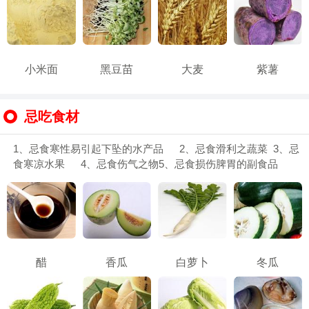
小米面
黑豆苗
大麦
紫薯
忌吃食材
1、忌食寒性易引起下坠的水产品 2、忌食滑利之蔬菜 3、忌
食寒凉水果 4、忌食伤气之物5、忌食损伤脾胃的副食品
醋
香瓜
白萝卜
冬瓜