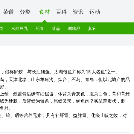
菜谱
分类
食材
百科
资讯
运动
类
米面豆乳
药食
菜品
调味品
其它
，俗称鲈鲛，与长江鲥鱼、太湖银鱼并称为“四大名鱼”之一。
岛，天津北塘，山东羊角沟、烟台、石岛、青岛，但以北塘产的品
最好。
上颌，鳃盖骨后缘有细锯齿，体背为青灰色，腹为白色，背和背鳍
鳍为硬棘，后背鳍为较条，尾鳍叉形，鲈鱼肉坚实呈蒜瓣状，刺
鱼肚。
镁、锌、硒等营养元素；具有补肝肾、益脾胃、化痰止咳之效，对