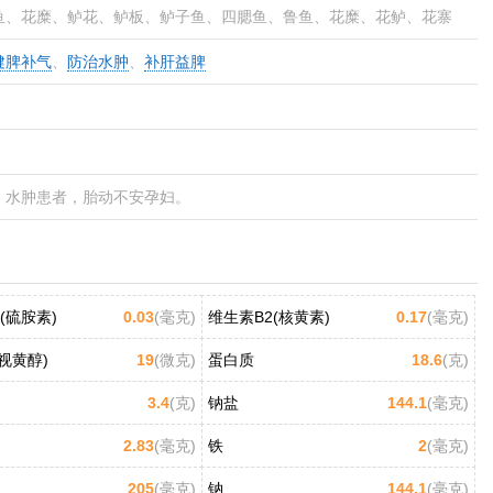
鱼、花糜、鲈花、鲈板、鲈子鱼、四腮鱼、鲁鱼、花糜、花鲈、花寨
健脾补气
、
防治水肿
、
补肝益脾
、水肿患者，胎动不安孕妇。
(硫胺素)
0.03
(毫克)
维生素B2(核黄素)
0.17
(毫克)
视黄醇)
19
(微克)
蛋白质
18.6
(克)
3.4
(克)
钠盐
144.1
(毫克)
2.83
(毫克)
铁
2
(毫克)
205
(毫克)
钠
144.1
(毫克)