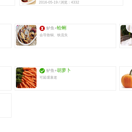
2016-05-19 / 浏览：4332
蛤蜊
鲈鱼+
会导致铜、铁流失
胡萝卜
鲈鱼+
可延缓衰老