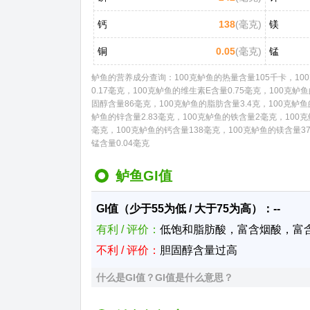
钙
138
(毫克)
镁
铜
0.05
(毫克)
锰
鲈鱼的营养成分查询：100克鲈鱼的热量含量105千卡，100克
0.17毫克，100克鲈鱼的维生素E含量0.75毫克，100克鲈
固醇含量86毫克，100克鲈鱼的脂肪含量3.4克，100克鲈鱼的
鲈鱼的锌含量2.83毫克，100克鲈鱼的铁含量2毫克，100克
毫克，100克鲈鱼的钙含量138毫克，100克鲈鱼的镁含量37
锰含量0.04毫克
鲈鱼GI值
GI值（少于55为低 / 大于75为高）：--
有利 / 评价：
低饱和脂肪酸，富含烟酸，富
不利 / 评价：
胆固醇含量过高
什么是GI值？GI值是什么意思？