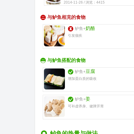
2014-11-26 / 浏览：4415
与鲈鱼相克的食物
奶酪
鲈鱼+
引发痼疾
与鲈鱼搭配的食物
豆腐
鲈鱼+
增加蛋白质的吸收
姜
鲈鱼+
可补虚养身、健脾开胃
鲈鱼的热量与做法