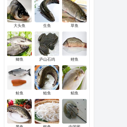
大头鱼
生鱼
草鱼
鲫鱼
庐山石鸡
鲤鱼
鲑鱼
鲶鱼
鲳鱼
黑鱼
银鱼
中国鲎