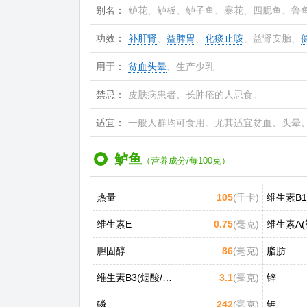
别名：
鲈花、鲈板、鲈子鱼、寨花、四腮鱼、鲁
功效：
补肝肾
、
益脾胃
、
化痰止咳
、益肾安胎、
用于：
贫血头晕
、生产少乳
禁忌：
皮肤病患者、长肿疮的人忌食。
适宜：
一般人群均可食用。尤其适宜贫血、头晕
鲈鱼
（营养成分/每100克）
热量
105
(千卡)
维生素B1
维生素E
0.75
(毫克)
维生素A(
胆固醇
86
(毫克)
脂肪
维生素B3(烟酸/尼克酸)
3.1
(毫克)
锌
磷
242
(毫克)
钾