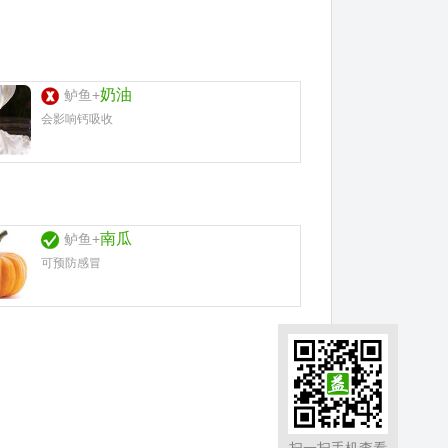
奶油
鲈鱼+
会影响钙吸收
南瓜
鲈鱼+
可预防感冒