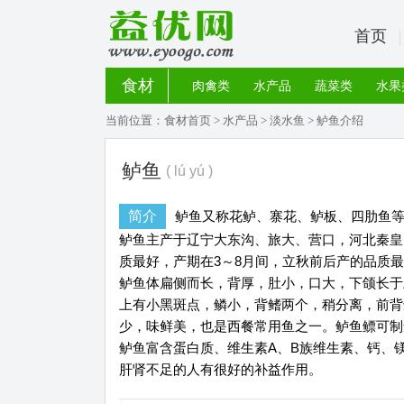
首页
食材
肉禽类
水产品
蔬菜类
水果
当前位置：
食材首页
>
水产品
>
淡水鱼
> 鲈鱼介绍
鲈鱼
( lú yú )
简介
鲈鱼又称花鲈、寨花、鲈板、四肋鱼等
鲈鱼主产于辽宁大东沟、旅大、营口，河北秦皇
质最好，产期在3～8月间，立秋前后产的品质
鲈鱼体扁侧而长，背厚，肚小，口大，下颌长于
上有小黑斑点，鳞小，背鳍两个，稍分离，前背
少，味鲜美，也是西餐常用鱼之一。鲈鱼鳔可制
鲈鱼富含蛋白质、维生素A、B族维生素、钙、
肝肾不足的人有很好的补益作用。