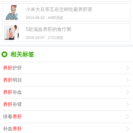
小米大豆等五谷怎样吃最养肝肾
2014-06-02 · 4495浏览
5款滋血养肝的食疗粥
2016-10-07 · 2721浏览
相关标签
养肝
护肝
养肝
明目
养肝
补血
养肝
补肾
排毒
养肝
补血
养肝