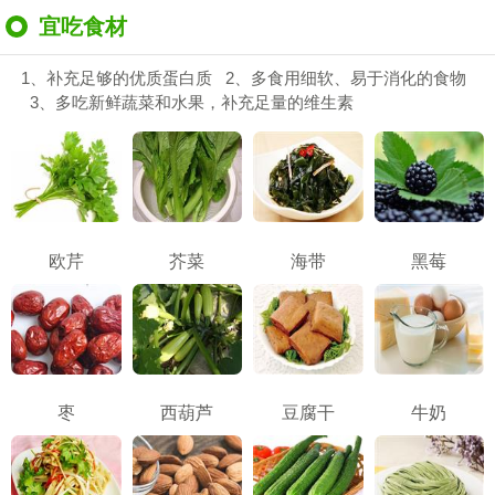
宜吃食材
1、补充足够的优质蛋白质 2、多食用细软、易于消化的食物
3、多吃新鲜蔬菜和水果，补充足量的维生素
欧芹
芥菜
海带
黑莓
枣
西葫芦
豆腐干
牛奶