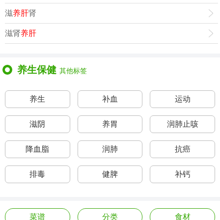
滋
养肝
肾
滋肾
养肝
养生保健
其他标签
养生
补血
运动
滋阴
养胃
润肺止咳
降血脂
润肺
抗癌
排毒
健脾
补钙
菜谱
分类
食材