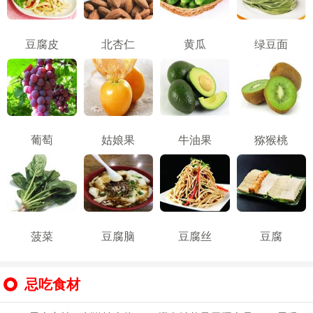
豆腐皮
北杏仁
黄瓜
绿豆面
葡萄
姑娘果
牛油果
猕猴桃
菠菜
豆腐脑
豆腐丝
豆腐
忌吃食材