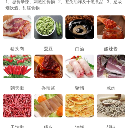
1、忌食辛辣、刺激性食物 2、避免油炸及干硬食品 3、忌吸
烟饮酒、甜腻食物
猪头肉
蚕豆
白酒
酸辣酱
朝天椒
香辣酱
猪蹄
咸肉
干辣椒
猪皮
油饼
胡椒