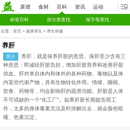
菜谱
食材
百科
资讯
运动
标签百科
按分类查找
按字母查找
位置：
首页
>
健康养生
>
养生保健
养肝
养肝，就是保养肝脏的意思。保肝至少含有三
简介
种意思：即减轻肝脏负担，增加肝脏营养和改善肝脏
供血。肝对来自体内和体外的各种药物、毒物以及体
内某些代谢产物，具有生物转化作用。情绪、睡眠、
饮食、药物等，均会影响肝的疏泄功能。肝脏是人体
不可或缺的一个“化工厂”。如果肝脏长期超负荷工
作，太多的身体毒素无法及时排解出去，就会脸色暗
哑、色素沉淀。