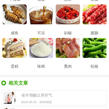
咸鱼
可乐
剁椒
腊肠
蛋糕
味精
熏肉
杭椒
相关文章
省辛增酸以养肝气
2016-06-20 · 3639浏览