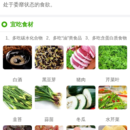
处于委靡状态的食欲。
宜吃食材
1、多吃碳水化合物 2、多吃“油”类食品 3、多吃含蛋白质食物
白酒
黑豆芽
猪肉
芹菜叶
韭苔
蒜苗
冬瓜
水芹菜