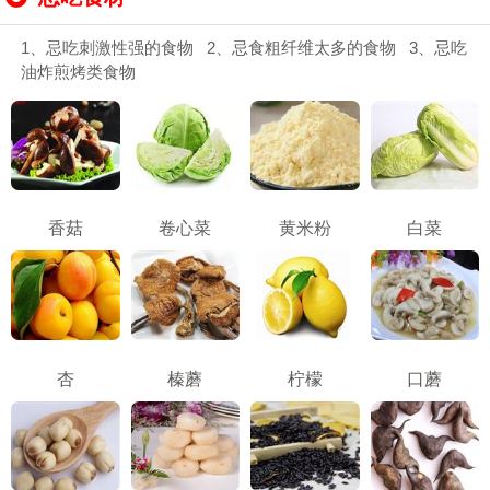
1、忌吃刺激性强的食物 2、忌食粗纤维太多的食物 3、忌吃
油炸煎烤类食物
香菇
卷心菜
黄米粉
白菜
杏
榛蘑
柠檬
口蘑