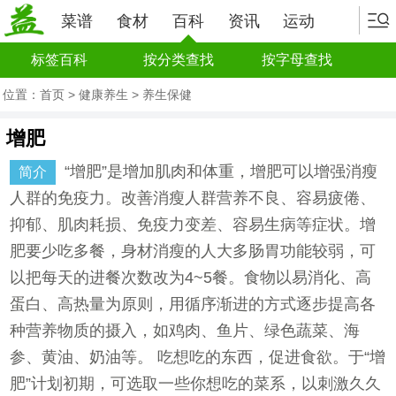
菜谱
食材
百科
资讯
运动
标签百科
按分类查找
按字母查找
位置：
首页
>
健康养生
>
养生保健
增肥
“增肥”是增加肌肉和体重，增肥可以增强消瘦
简介
人群的免疫力。改善消瘦人群营养不良、容易疲倦、
抑郁、肌肉耗损、免疫力变差、容易生病等症状。增
肥要少吃多餐，身材消瘦的人大多肠胃功能较弱，可
以把每天的进餐次数改为4~5餐。食物以易消化、高
蛋白、高热量为原则，用循序渐进的方式逐步提高各
种营养物质的摄入，如鸡肉、鱼片、绿色蔬菜、海
参、黄油、奶油等。 吃想吃的东西，促进食欲。于“增
肥”计划初期，可选取一些你想吃的菜系，以刺激久久