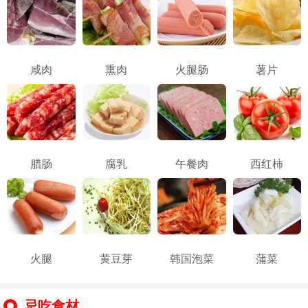
咸肉
熏肉
火腿肠
薯片
腊肠
腐乳
午餐肉
西红柿
火腿
黄豆芽
韩国泡菜
蒲菜
忌吃食材