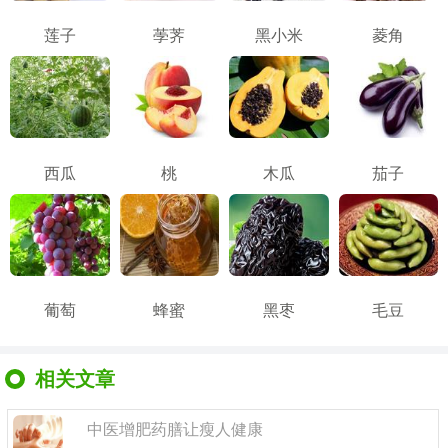
莲子
荸荠
黑小米
菱角
西瓜
桃
木瓜
茄子
葡萄
蜂蜜
黑枣
毛豆
相关文章
中医增肥药膳让瘦人健康