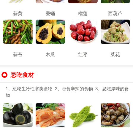
蒜黄
蚕蛹
榴莲
西葫芦
蒜苔
木瓜
红枣
菜花
忌吃食材
1、忌吃生冷性寒类食物 2、忌食辛辣的食物 3、忌吃厚味的食
物