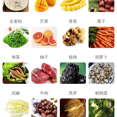
全麦粉
芒果
香蕉
栗子
海藻
柚子
核桃
胡萝卜
泥鳅
牛肉
黑枣
鹌鹑蛋