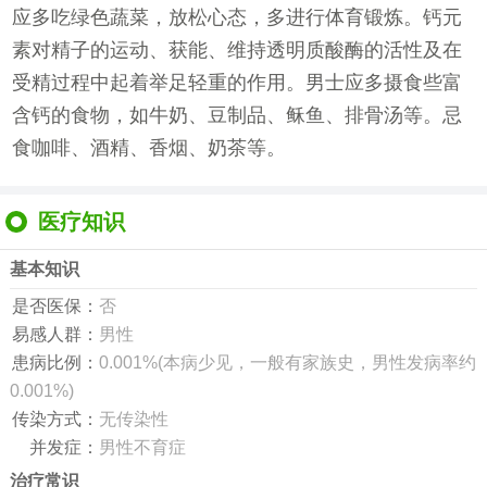
应多吃绿色蔬菜，放松心态，多进行体育锻炼。钙元
素对精子的运动、获能、维持透明质酸酶的活性及在
受精过程中起着举足轻重的作用。男士应多摄食些富
含钙的食物，如牛奶、豆制品、稣鱼、排骨汤等。忌
食咖啡、酒精、香烟、奶茶等。
医疗知识
基本知识
是否医保：
否
易感人群：
男性
患病比例：
0.001%(本病少见，一般有家族史，男性发病率约
0.001%)
传染方式：
无传染性
并发症：
男性不育症
治疗常识