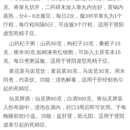
克。将睾丸切开，二药研末放人睾丸内合好，置锅内
蒸熟，分4～6次服完，每日2次，服3对羊睾丸为1个
疗程，每疗程间隔5日，可连服3个疗程。适用于肾阳
虚型死精子症。
山药杞子粥：山药50克，枸杞子10克，桑椹子15
克，粳米30克;如精液有红细胞，可加入土茯苓末15
克。每日煮粥温服。适用于肾阴虚型死精子症。
黄花菜马齿苋饮：黄花菜30克，马齿苋30克。用水
同煮，代茶饮。功能：清热解毒，适用于肝经郁热引
起的死精症。
仙灵脾酒：仙灵脾60克，白酒500克。将仙灵脾装
入纱布袋中，浸泡在酒内，封口3周后即可饮用。于每
晚睡前饮l小盅。功能：益肝肾，助元阳。适用于肾阳
虚衰引起的死精症。