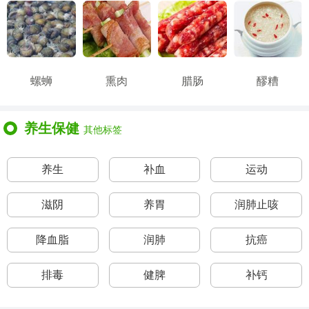
螺蛳
熏肉
腊肠
醪糟
养生保健
其他标签
养生
补血
运动
滋阴
养胃
润肺止咳
降血脂
润肺
抗癌
排毒
健脾
补钙