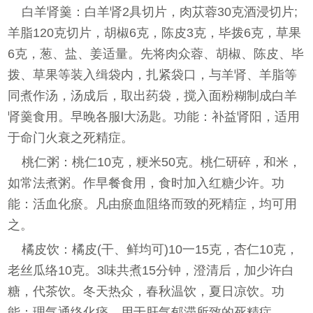
白羊肾羹：白羊肾2具切片，肉苁蓉30克酒浸切片;
羊脂120克切片，胡椒6克，陈皮3克，毕拨6克，草果
6克，葱、盐、姜适量。先将肉众蓉、胡椒、陈皮、毕
拨、草果等装入缉袋内，扎紧袋口，与羊肾、羊脂等
同煮作汤，汤成后，取出药袋，搅入面粉糊制成白羊
肾羹食用。早晚各服l大汤匙。功能：补益肾阳，适用
于命门火衰之死精症。
桃仁粥：桃仁10克，粳米50克。桃仁研碎，和米，
如常法煮粥。作早餐食用，食时加入红糖少许。功
能：活血化瘀。凡由瘀血阻络而致的死精症，均可用
之。
橘皮饮：橘皮(干、鲜均可)10一15克，杏仁10克，
老丝瓜络10克。3味共煮15分钟，澄清后，加少许白
糖，代茶饮。冬天热众，春秋温饮，夏日凉饮。功
能：理气通络化痰。用于肝气郁滞所致的死精症。