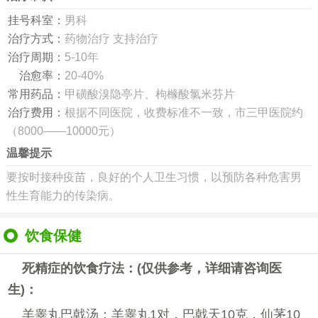
挂号科室：
男科
治疗方式：
药物治疗 支持治疗
治疗周期：
5-10年
治愈率：
20-40%
常用药品：
甲磺酸溴隐亭片、枸橼酸氯米芬片
治疗费用：
根据不同医院，收费标准不一致，市三甲医院约
（8000——10000元）
温馨提示
要按时接种疫苗，良好的个人卫生习惯，以预防各种危害男
性生育能力的传染病。
饮食保健
死精症的饮食疗法：(仅供参考，详细请咨询医
生)：
羊睾丸巴戟汤：羊睾丸1对，巴戟天10克，仙茅10