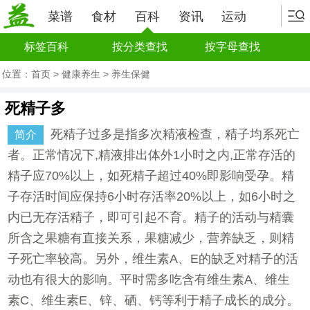
菜谱
食材
百科
资讯
运动
标签百科
按分类查找
按字母查找
位置：
首页
>
健康养生
>
养生保健
死精子多
死精子过多是指多次精液检查，精子均系死亡
简介
者。正常情况下,精液排出体外1小时之内,正常存活的
精子应70%以上，如死精子超过40%即影响受孕。精
子存活时间应保持6小时存活率20%以上，如6小时之
内已无存活精子，即可引起不育。精子的活动与精囊
所含之果糖有直接关系，果糖减少，营养缺乏，则精
子死亡率较高。另外，维生素A、E的缺乏对精子的活
动也有很大的影响。平时需多吃含有维生素A、维生
素C、维生素E、锌、硒、钙等利于精子成长的成分。