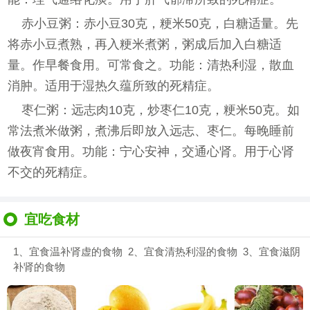
赤小豆粥：赤小豆30克，粳米50克，白糖适量。先
将赤小豆煮熟，再入粳米煮粥，粥成后加入白糖适
量。作早餐食用。可常食之。功能：清热利湿，散血
消肿。适用于湿热久蕴所致的死精症。
枣仁粥：远志肉10克，炒枣仁10克，粳米50克。如
常法煮米做粥，煮沸后即放入远志、枣仁。每晚睡前
做夜宵食用。功能：宁心安神，交通心肾。用于心肾
不交的死精症。
宜吃食材
1、宜食温补肾虚的食物 2、宜食清热利湿的食物 3、宜食滋阴
补肾的食物