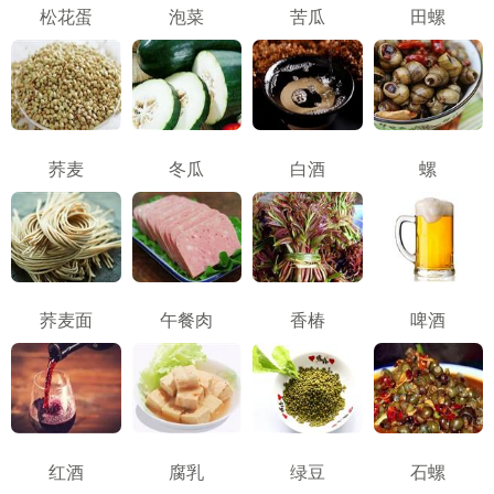
松花蛋
泡菜
苦瓜
田螺
荞麦
冬瓜
白酒
螺
荞麦面
午餐肉
香椿
啤酒
红酒
腐乳
绿豆
石螺