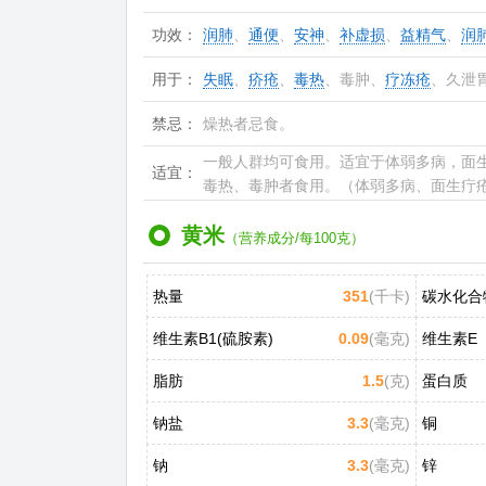
功效：
润肺
、
通便
、
安神
、
补虚损
、
益精气
、
润
用于：
失眠
、
疥疮
、
毒热
、毒肿、
疗冻疮
、久泄
禁忌：
燥热者忌食。
一般人群均可食用。适宜于体弱多病，面
适宜：
毒热、毒肿者食用。（体弱多病、面生疔疮
黄米
（营养成分/每100克）
热量
351
(千卡)
碳水化合
维生素B1(硫胺素)
0.09
(毫克)
维生素E
脂肪
1.5
(克)
蛋白质
钠盐
3.3
(毫克)
铜
钠
3.3
(毫克)
锌