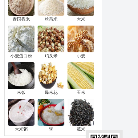
泰国香米
丝苗米
大米
小麦蛋白粉
鸡头米
小麦
米饭
爆米花
玉米
大米粥
粥
菰米