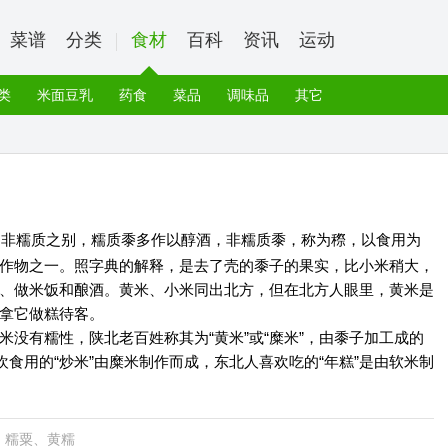
菜谱
分类
食材
百科
资讯
运动
类
米面豆乳
药食
菜品
调味品
其它
和非糯质之别，糯质黍多作以醇酒，非糯质黍，称为穄，以食用为
作物之一。照字典的解释，是去了壳的黍子的果实，比小米稍大，
、做米饭和酿酒。黄米、小米同出北方，但在北方人眼里，黄米是
拿它做糕待客。
没有糯性，陕北老百姓称其为“黄米”或“糜米”，由黍子加工成的
欢食用的“炒米”由糜米制作而成，东北人喜欢吃的“年糕”是由软米制
、糯粟、黄糯