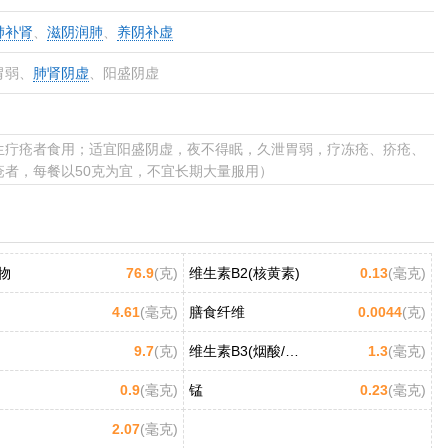
肺补肾
、
滋阴润肺
、
养阴补虚
胃弱、
肺肾阴虚
、阳盛阴虚
生疔疮者食用；适宜阳盛阴虚，夜不得眠，久泄胃弱，疗冻疮、疥疮、
者，每餐以50克为宜，不宜长期大量服用）
物
76.9
(克)
维生素B2(核黄素)
0.13
(毫克)
4.61
(毫克)
膳食纤维
0.0044
(克)
9.7
(克)
维生素B3(烟酸/尼克酸)
1.3
(毫克)
0.9
(毫克)
锰
0.23
(毫克)
2.07
(毫克)