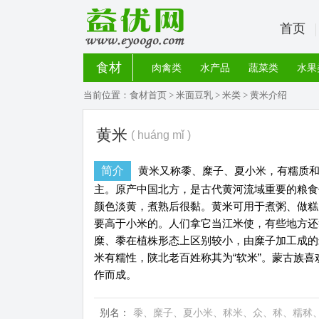
首页
食材
肉禽类
水产品
蔬菜类
水果
当前位置：
食材首页
>
米面豆乳
>
米类
> 黄米介绍
黄米
( huáng mǐ )
简介
黄米又称黍、糜子、夏小米，有糯质
主。原产中国北方，是古代黄河流域重要的粮食
颜色淡黄，煮熟后很黏。黄米可用于煮粥、做糕
要高于小米的。人们拿它当江米使，有些地方还
糜、黍在植株形态上区别较小，由糜子加工成的米
米有糯性，陕北老百姓称其为“软米”。蒙古族喜
作而成。
别名：
黍、糜子、夏小米、秫米、众、秫、糯秫