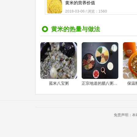
黄米的营养价值
2018-03-06 / 浏览：1560
黄米的热量与做法
菰米八宝粥
正宗地道的腊八粥，十八种食材哦
保温
免责声明：本