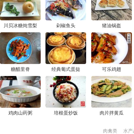
川贝冰糖炖雪梨
剁椒鱼头
猪油锅盔
糖醋里脊
经典葡式蛋挞
可乐鸡翅
鸡肉山药粥
培根蛋炒饭
肉片拌黄瓜
肉禽类
水产