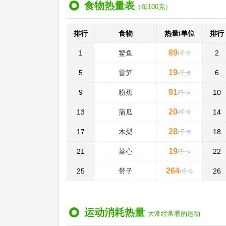
食物热量表
（每100克）
排行
食物
热量/单位
排行
89
1
鳘鱼
2
/千卡
19
5
雷笋
6
/千卡
91
9
粉蕉
10
/千卡
20
13
蒲瓜
14
/千卡
28
17
木梨
18
/千卡
19
21
菜心
22
/千卡
264
25
带子
26
/千卡
运动消耗热量
大常经常看的运动