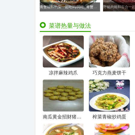
青蟹能和鸭梨一起吃吗/同吃_青蟹和鸭梨相克吗
菜谱热量与做法
凉拌麻辣鸡爪
巧克力燕麦饼干
南瓜黄金招财猪馒头
榨菜青椒炒鸡蛋