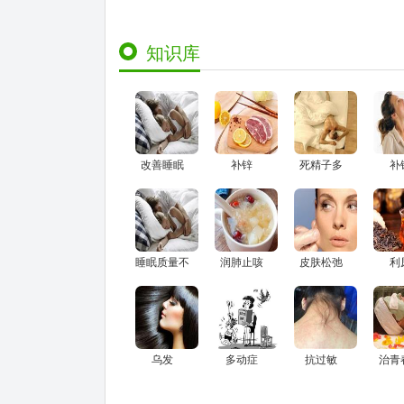
知识库
改善睡眠
补锌
死精子多
补
睡眠质量不
润肺止咳
皮肤松弛
利
好
乌发
多动症
抗过敏
治青