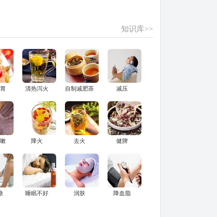
知识库>>
胃
清热泻火
自制减肥茶
减压
嗽
降火
去火
健脾
糖
睡眠不好
润肤
降血脂