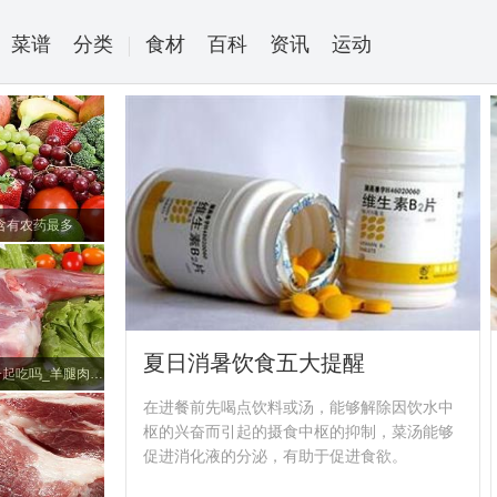
菜谱
分类
食材
百科
资讯
运动
含有农药最多
夏日消暑饮食五大提醒
羊腿肉能和白萝卜一起吃吗_羊腿肉和白萝卜可以一起吃吗/同吃
在进餐前先喝点饮料或汤，能够解除因饮水中
枢的兴奋而引起的摄食中枢的抑制，菜汤能够
促进消化液的分泌，有助于促进食欲。