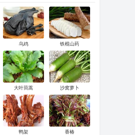
乌鸡
铁棍山药
大叶茼蒿
沙窝萝卜
鸭架
香椿