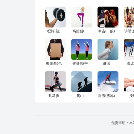
哑铃(轻)
高抬腿(一
拳击(一般)
讲话(
般)
搬东西(包
健身操(中
讲话
滑冰
裹)
等强度)
冰，
冰
扎马步
爬山
滑雪(雪地)
按
免责声明：本