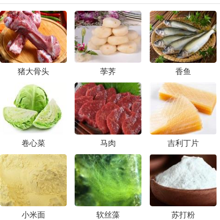
猪大骨头
荸荠
香鱼
卷心菜
马肉
吉利丁片
小米面
软丝藻
苏打粉