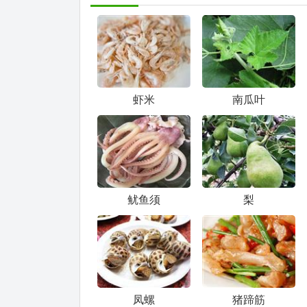
虾米
南瓜叶
鱿鱼须
梨
凤螺
猪蹄筋