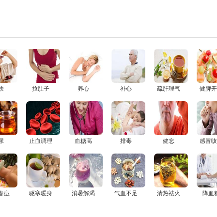
铁
拉肚子
养心
补心
疏肝理气
健脾开
尿
止血调理
血糖高
排毒
健忘
感冒咳
春痘
驱寒暖身
消暑解渴
气血不足
清热祛火
降血