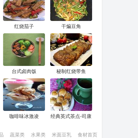
红烧茄子
干煸豆角
台式卤肉饭
秘制红烧带鱼
咖啡味冰激凌
经典英式茶点-司康
品
蔬菜类
水果类
米面豆乳
食材首页