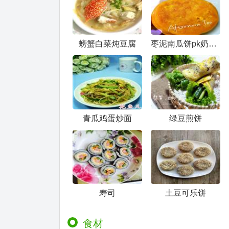
螃蟹白菜炖豆腐
枣泥南瓜饼pk奶黄南瓜饼
青瓜鸡蛋炒面
绿豆煎饼
寿司
土豆可乐饼
食材