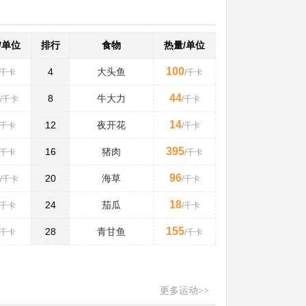
/单位
排行
食物
热量/单位
100
4
大头鱼
/千卡
/千卡
44
8
牛大力
/千卡
/千卡
14
12
夜开花
/千卡
/千卡
395
16
猪肉
/千卡
/千卡
96
20
海草
/千卡
/千卡
18
24
茄瓜
/千卡
/千卡
155
28
青甘鱼
/千卡
/千卡
更多运动>>