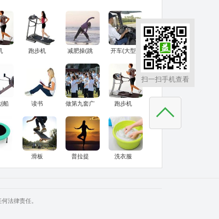
机
跑步机
减肥操(跳
开车(大型
%坡
(15%坡
操，中等强
车)
度，
度)
扫一扫手机查看
8.0
4mph，6.4
时)
千米/小时)
划船
读书
做第九套广
跑步机
瓦，
播体操
(15%坡
动)
度，
3mph，4.8
千米/小时)
滑板
普拉提
洗衣服
任何法律责任。