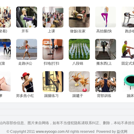
坐着)
开车
上课
做饭(在家
高抬腿(快
跑步
做饭)
速)
(15
度，
5mph，
千米/小
(溜
走路(4公
扫地(打扫
八段锦
搬东西(上
固定式
一般滑
里/小时，
房间)
楼，一般)
机(50
)
硬表面)
轻微活
摩
郑多燕小红
踢腿练习
踢毽子
背部训练
蹦床
帽
站内容部份信息、图片来自网络，如有不当侵犯隐私请联系纠正、删除，本站不承担
© Copyright 2011
www.eyoogo.com
All rights reserved Powered by 益优网