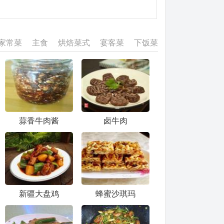
家常菜
主食
烘焙菜式
宴客菜
下饭菜
蒜香牛肉酱
卤牛肉
新疆大盘鸡
蜂蜜沙琪玛