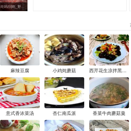
野猪肉能和百合一起吃吗/同吃_野猪肉和百合相克吗
麻辣豆腐
小鸡炖蘑菇
西芹花生凉拌黑木耳
意式香浓菜汤
杏仁南瓜派
香菜牛肉蘑菇羹