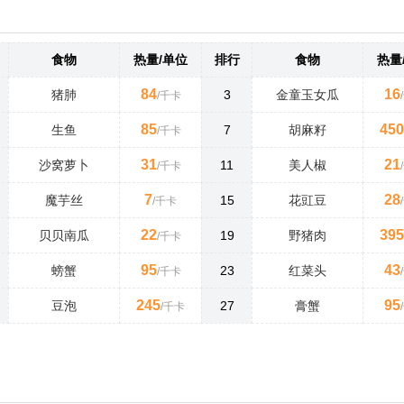
食物
热量/单位
排行
食物
热量
84
16
猪肺
3
金童玉女瓜
/千卡
85
450
生鱼
7
胡麻籽
/千卡
31
21
沙窝萝卜
11
美人椒
/千卡
7
28
魔芋丝
15
花豇豆
/千卡
22
395
贝贝南瓜
19
野猪肉
/千卡
95
43
螃蟹
23
红菜头
/千卡
245
95
豆泡
27
膏蟹
/千卡