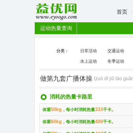
首页
运动热量查询
分类：
日常活动
交通运动
水上运动
冬季运动
做第九套广播体操
(zuò dì jiǔ tào guǎ
消耗的热量卡路里
50kg
333
体重
，每小时消耗热量
千卡。
60kg
400
体重
，每小时消耗热量
千卡。