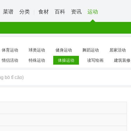
菜谱
分类
食材
百科
资讯
运动
体育运动
球类运动
健身运动
舞蹈运动
居家活动
情侣活动
特殊运动
体操运动
读写绘画
建筑装修
ng bō tǐ cāo)