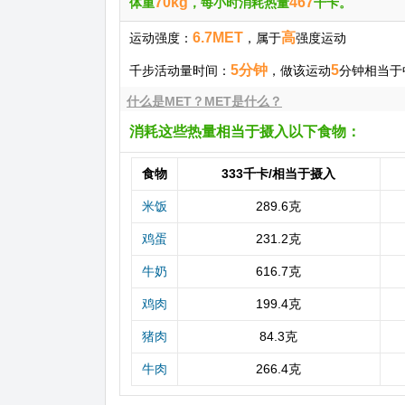
70kg
467
体重
，每小时消耗热量
千卡。
6.7MET
高
运动强度：
，属于
强度运动
5分钟
5
千步活动量时间：
，做该运动
分钟相当于中
什么是MET？MET是什么？
消耗这些热量相当于摄入以下食物：
食物
333千卡/相当于摄入
米饭
289.6克
鸡蛋
231.2克
牛奶
616.7克
鸡肉
199.4克
猪肉
84.3克
牛肉
266.4克