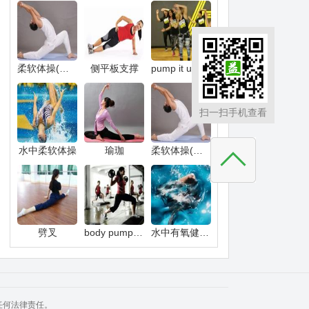
柔软体操(激烈)
侧平板支撑
pump it up健身操
扫一扫手机查看
水中柔软体操
瑜珈
柔软体操(轻度或中度)
劈叉
body pump杠铃操
水中有氧健身操
任何法律责任。