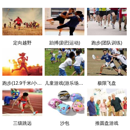
定向越野
跆搏(剧烈运动)
跑步(团队训练)
跑步(12.9千米/小时)
儿童游戏(游乐场，绳球，四方戏)
极限飞盘
三级跳远
沙包
推圆盘游戏