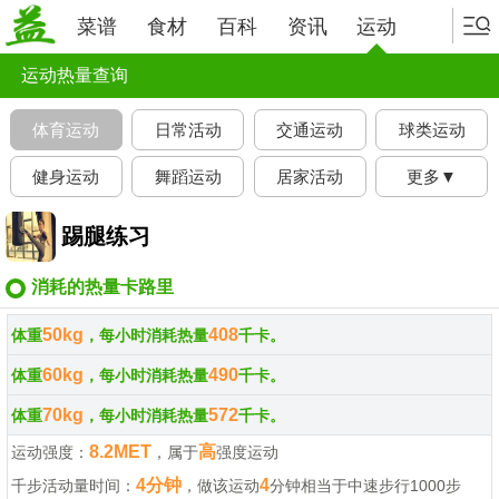
菜谱
食材
百科
资讯
运动
运动热量查询
体育运动
日常活动
交通运动
球类运动
健身运动
舞蹈运动
居家活动
更多▼
踢腿练习
消耗的热量卡路里
50kg
408
体重
，每小时消耗热量
千卡。
60kg
490
体重
，每小时消耗热量
千卡。
70kg
572
体重
，每小时消耗热量
千卡。
8.2MET
高
运动强度：
，属于
强度运动
4分钟
4
千步活动量时间：
，做该运动
分钟相当于中速步行1000步