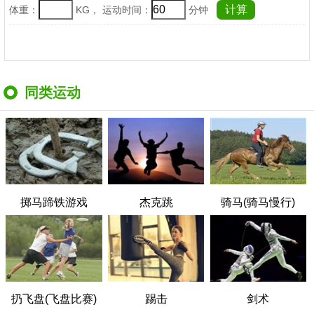
体重：
KG， 运动时间：
分钟
同类运动
掷马蹄铁游戏
杰克跳
骑马(骑马慢行)
扔飞盘(飞盘比赛)
踢击
剑术