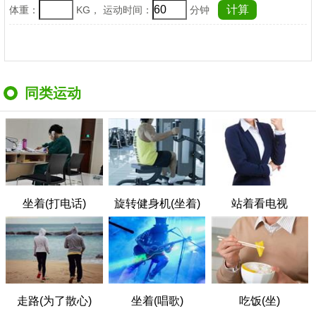
体重：
KG， 运动时间：
分钟
同类运动
坐着(打电话)
旋转健身机(坐着)
站着看电视
走路(为了散心)
坐着(唱歌)
吃饭(坐)