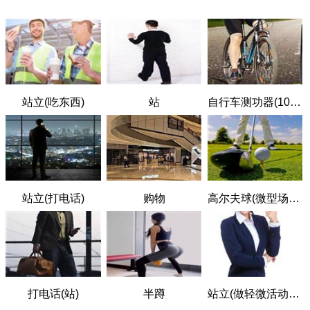
站立(吃东西)
站
自行车测功器(100W，轻度用力)
站立(打电话)
购物
高尔夫球(微型场地，驱车范围内)
打电话(站)
半蹲
站立(做轻微活动，如打气)