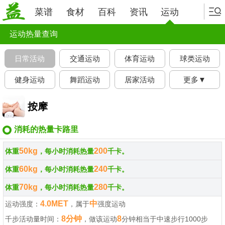
菜谱
食材
百科
资讯
运动
运动热量查询
日常活动
交通运动
体育运动
球类运动
健身运动
舞蹈运动
居家活动
更多▼
按摩
消耗的热量卡路里
50kg
200
体重
，每小时消耗热量
千卡。
60kg
240
体重
，每小时消耗热量
千卡。
70kg
280
体重
，每小时消耗热量
千卡。
4.0MET
中
运动强度：
，属于
强度运动
8分钟
8
千步活动量时间：
，做该运动
分钟相当于中速步行1000步