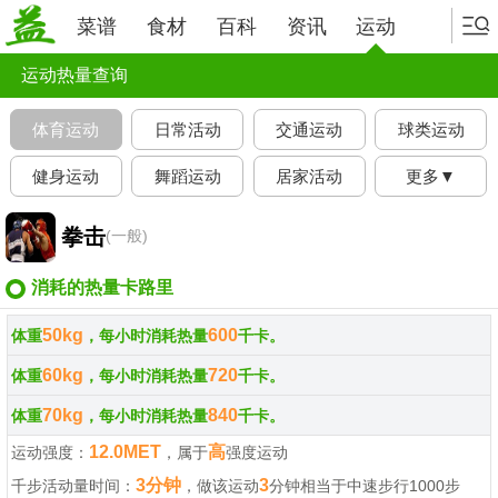
菜谱
食材
百科
资讯
运动
运动热量查询
体育运动
日常活动
交通运动
球类运动
健身运动
舞蹈运动
居家活动
更多▼
拳击
(一般)
消耗的热量卡路里
50kg
600
体重
，每小时消耗热量
千卡。
60kg
720
体重
，每小时消耗热量
千卡。
70kg
840
体重
，每小时消耗热量
千卡。
12.0MET
高
运动强度：
，属于
强度运动
3分钟
3
千步活动量时间：
，做该运动
分钟相当于中速步行1000步