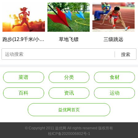
跑步(12.9千米/小时)
草地飞镖
三级跳远
搜索
菜谱
分类
食材
百科
资讯
运动
益优网首页
© Copyright 2011 益优网 All rights reserved 版权所有
桂ICP备2020006802号-1