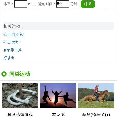
体重：
KG， 运动时间：
分钟
相关运动：
拳击(打沙包)
拳击(对练)
有氧拳击操
打拳击
同类运动
掷马蹄铁游戏
杰克跳
骑马(骑马慢行)