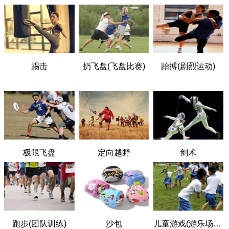
踢击
扔飞盘(飞盘比赛)
跆搏(剧烈运动)
极限飞盘
定向越野
剑术
跑步(团队训练)
沙包
儿童游戏(游乐场，绳球，四方戏)