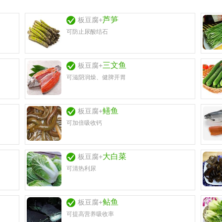
芦笋
板豆腐+
可防止尿酸结石
三文鱼
板豆腐+
可滋阴润燥、健脾开胃
鳝鱼
板豆腐+
可加倍吸收钙
大白菜
板豆腐+
可清热利尿
鲇鱼
板豆腐+
可提高营养吸收率