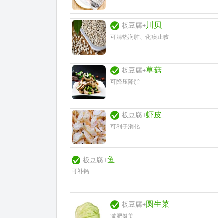
川贝
板豆腐+
可清热润肺、化痰止咳
草菇
板豆腐+
可降压降脂
虾皮
板豆腐+
可利于消化
鱼
板豆腐+
可补钙
圆生菜
板豆腐+
减肥健美