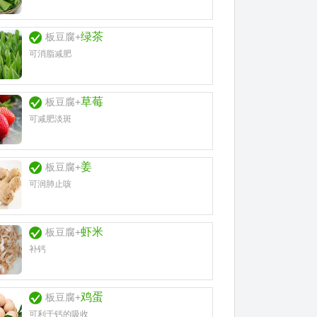
绿茶
板豆腐+
可消脂减肥
草莓
板豆腐+
可减肥淡斑
姜
板豆腐+
可润肺止咳
虾米
板豆腐+
补钙
鸡蛋
板豆腐+
可利于钙的吸收