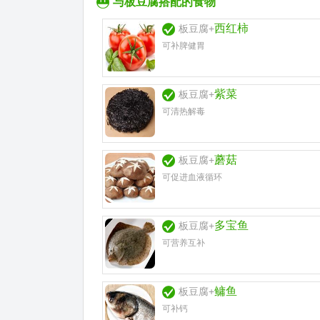
与板豆腐搭配的食物
西红柿
板豆腐+
可补脾健胃
紫菜
板豆腐+
可清热解毒
蘑菇
板豆腐+
可促进血液循环
多宝鱼
板豆腐+
可营养互补
鳙鱼
板豆腐+
可补钙