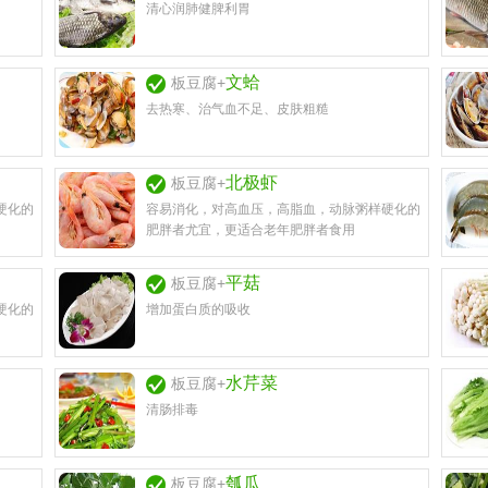
清心润肺健脾利胃
文蛤
板豆腐+
去热寒、治气血不足、皮肤粗糙
北极虾
板豆腐+
硬化的
容易消化，对高血压，高脂血，动脉粥样硬化的
肥胖者尤宜，更适合老年肥胖者食用
平菇
板豆腐+
硬化的
增加蛋白质的吸收
水芹菜
板豆腐+
清肠排毒
瓠瓜
板豆腐+