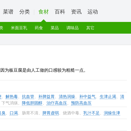
菜谱
分类
食材
百科
资讯
运动
类
米面豆乳
药食
菜品
调味品
其它
，因为板豆腐是由人工做的口感较为粗糙一点。
便
、
解热毒
、
抗血管
、
补脾益胃
、
清热润燥
、
补中益气
、
生津止渴
、
清
、下气消痰、
降低胆固醇
、
治疗高血压
、
预防高血压
口臭
、
口渴
、肠胃不清、
脾胃虚弱
、烧酒中毒、
乳汁不足
、
润燥生津