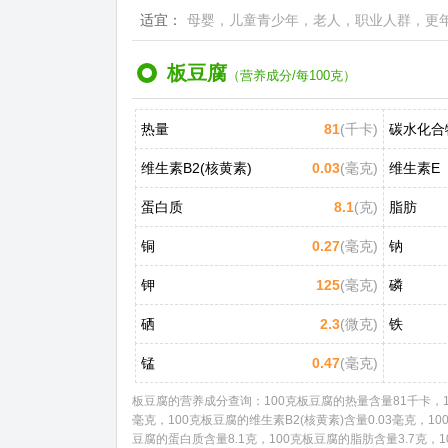
适宜：
母婴，儿童青少年，老人，职业人群，更
板豆腐
（营养成分/每100克）
热量
81
(千卡)
碳水化合
维生素B2(核黄素)
0.03
(毫克)
维生素E
蛋白质
8.1
(克)
脂肪
铜
0.27
(毫克)
钠
钾
125
(毫克)
磷
硒
2.3
(微克)
铁
锰
0.47
(毫克)
板豆腐的营养成分查询：100克板豆腐的热量含量81千卡，10
毫克，100克板豆腐的维生素B2(核黄素)含量0.03毫克，1
豆腐的蛋白质含量8.1克，100克板豆腐的脂肪含量3.7克，10