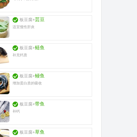
芸豆
板豆腐+
适宜慢性肝炎
鲢鱼
板豆腐+
补充钙质
鳗鱼
板豆腐+
增加蛋白质的吸收
带鱼
板豆腐+
补钙
草鱼
板豆腐+