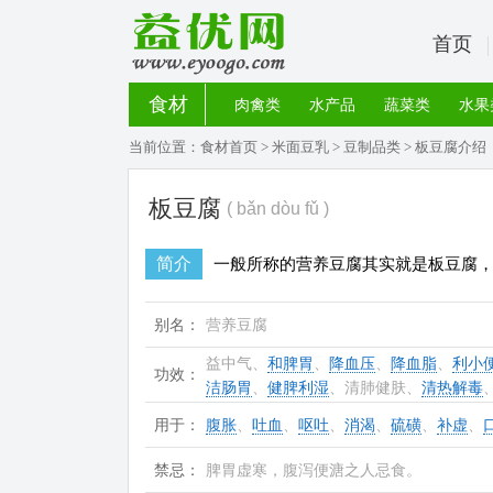
首页
食材
肉禽类
水产品
蔬菜类
水果
当前位置：
食材首页
>
米面豆乳
>
豆制品类
> 板豆腐介绍
板豆腐
( bǎn dòu fǔ )
简介
一般所称的营养豆腐其实就是板豆腐
别名：
营养豆腐
益中气、
和脾胃
、
降血压
、
降血脂
、
利小
功效：
洁肠胃
、
健脾利湿
、清肺健肤、
清热解毒
用于：
腹胀
、
吐血
、
呕吐
、
消渴
、
硫磺
、
补虚
、
禁忌：
脾胃虚寒，腹泻便溏之人忌食。