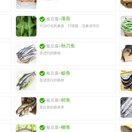
薄荷
板豆腐+
可治疗伤风鼻塞，打喷嚏，流鼻涕等症
秋刀鱼
板豆腐+
促进钙的吸收
鲅鱼
板豆腐+
促进蛋白的吸收
鳕鱼
板豆腐+
蛋白质的吸收率
鲫鱼
板豆腐+