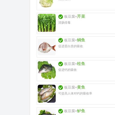
芹菜
板豆腐+
清肠排毒
鲷鱼
板豆腐+
促进蛋白质的吸收
桂鱼
板豆腐+
促进钙的吸收
黄鱼
板豆腐+
可提高人体对钙的吸收率
鲈鱼
板豆腐+