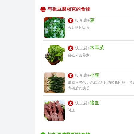
与板豆腐相克的食物
葱
板豆腐+
会影响钙吸收
木耳菜
板豆腐+
会破坏营养素
小葱
板豆腐+
形成草酸钙，造成了对钙的吸收困难，导
内钙质的缺乏
猪血
板豆腐+
补血