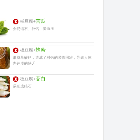
苦瓜
板豆腐+
会易结石、补钙、降血压
蜂蜜
板豆腐+
形成草酸钙，造成了对钙的吸收困难，导致人体
内钙质的缺乏
茭白
板豆腐+
易形成结石