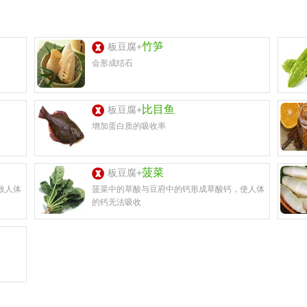
竹笋
板豆腐+
会形成结石
比目鱼
板豆腐+
增加蛋白质的吸收率
菠菜
板豆腐+
致人体
菠菜中的草酸与豆府中的钙形成草酸钙，使人体
的钙无法吸收