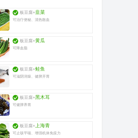
韭菜
板豆腐+
可治疗便秘、清热散血
黄瓜
板豆腐+
可降血脂
鲑鱼
板豆腐+
可滋阴润燥、健脾开胃
黑木耳
板豆腐+
可健脾养胃
上海青
板豆腐+
可止咳平喘、增强机体免疫力