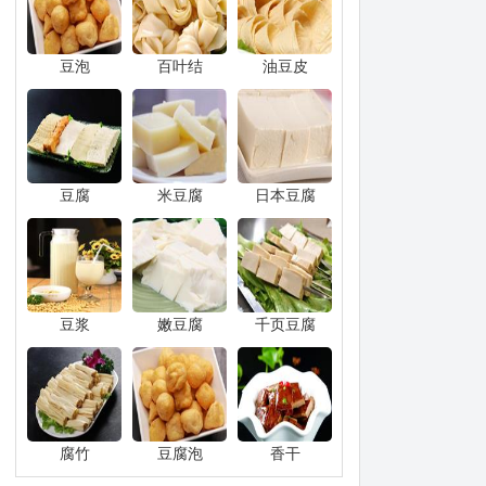
豆泡
百叶结
油豆皮
豆腐
米豆腐
日本豆腐
豆浆
嫩豆腐
千页豆腐
腐竹
豆腐泡
香干