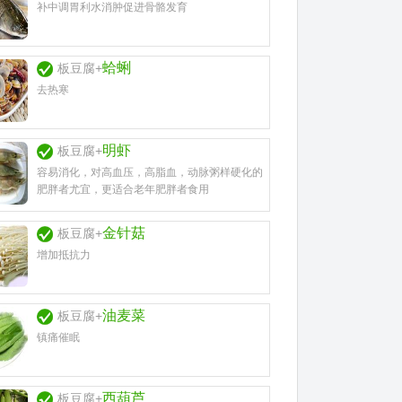
补中调胃利水消肿促进骨骼发育
蛤蜊
板豆腐+
去热寒
明虾
板豆腐+
容易消化，对高血压，高脂血，动脉粥样硬化的
肥胖者尤宜，更适合老年肥胖者食用
金针菇
板豆腐+
增加抵抗力
油麦菜
板豆腐+
镇痛催眠
西葫芦
板豆腐+