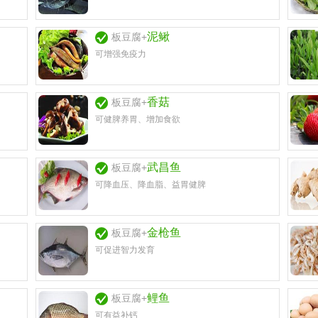
泥鳅
板豆腐+
可增强免疫力
香菇
板豆腐+
可健脾养胃、增加食欲
武昌鱼
板豆腐+
可降血压、降血脂、益胃健脾
金枪鱼
板豆腐+
可促进智力发育
鲤鱼
板豆腐+
可有益补钙