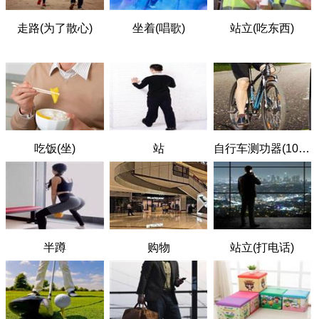
走路(为了散心)
坐着(唱歌)
站立(吃东西)
吃饭(坐)
站
自行车测功器(100W，轻度用力)
半蹲
购物
站立(打电话)