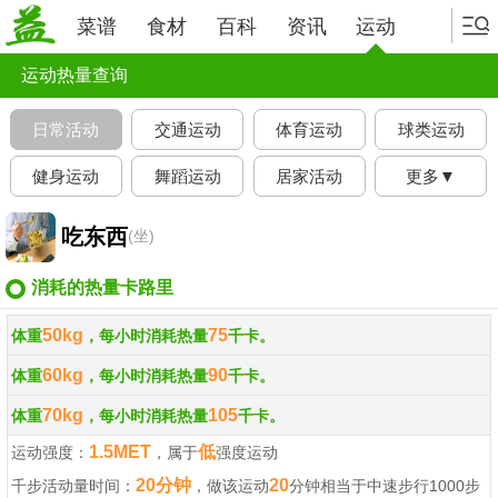
菜谱
食材
百科
资讯
运动
运动热量查询
日常活动
交通运动
体育运动
球类运动
健身运动
舞蹈运动
居家活动
更多▼
吃东西
(坐)
消耗的热量卡路里
50kg
75
体重
，每小时消耗热量
千卡。
60kg
90
体重
，每小时消耗热量
千卡。
70kg
105
体重
，每小时消耗热量
千卡。
1.5MET
低
运动强度：
，属于
强度运动
20分钟
20
千步活动量时间：
，做该运动
分钟相当于中速步行1000步