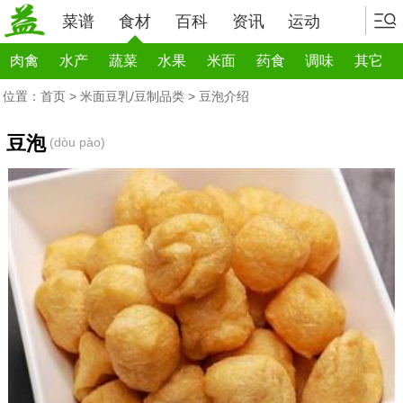
菜谱
食材
百科
资讯
运动
肉禽
水产
蔬菜
水果
米面
药食
调味
其它
位置：
首页
>
米面豆乳/豆制品类
> 豆泡介绍
豆泡
(dòu pào)