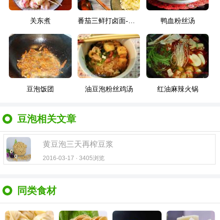
关东煮
番茄三鲜打卤面-自制手擀面
鸭血粉丝汤
豆泡饭团
油豆泡粉丝鸡汤
红油麻辣火锅
豆泡相关文章
黄豆泡三天再榨豆浆
2016-03-17 · 3405浏览
同类食材