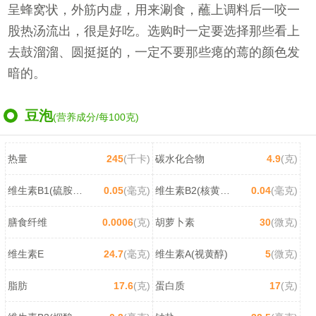
呈蜂窝状，外筋内虚，用来涮食，蘸上调料后一咬一
股热汤流出，很是好吃。选购时一定要选择那些看上
去鼓溜溜、圆挺挺的，一定不要那些瘪的蔫的颜色发
暗的。
豆泡
(营养成分/每100克)
热量
245
(千卡)
碳水化合物
4.9
(克)
维生素B1(硫胺素)
0.05
(毫克)
维生素B2(核黄素)
0.04
(毫克)
膳食纤维
0.0006
(克)
胡萝卜素
30
(微克)
维生素E
24.7
(毫克)
维生素A(视黄醇)
5
(微克)
脂肪
17.6
(克)
蛋白质
17
(克)