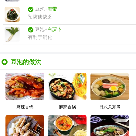
豆泡+
海带
预防碘缺乏
豆泡+
白萝卜
有利于消化
豆泡的做法
麻辣香锅
麻辣香锅
日式关东煮