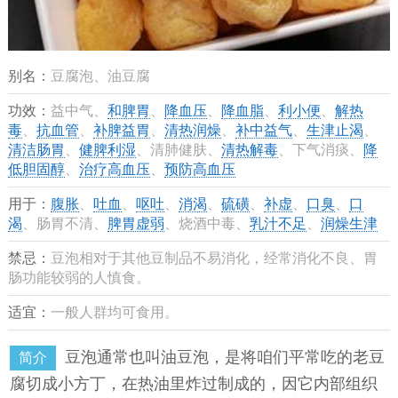
别名：
豆腐泡、油豆腐
功效：
益中气、
和脾胃
、
降血压
、
降血脂
、
利小便
、
解热
毒
、
抗血管
、
补脾益胃
、
清热润燥
、
补中益气
、
生津止渴
、
清洁肠胃
、
健脾利湿
、清肺健肤、
清热解毒
、下气消痰、
降
低胆固醇
、
治疗高血压
、
预防高血压
用于：
腹胀
、
吐血
、
呕吐
、
消渴
、
硫磺
、
补虚
、
口臭
、
口
渴
、肠胃不清、
脾胃虚弱
、烧酒中毒、
乳汁不足
、
润燥生津
禁忌：
豆泡相对于其他豆制品不易消化，经常消化不良、胃
肠功能较弱的人慎食。
适宜：
一般人群均可食用。
豆泡通常也叫油豆泡，是将咱们平常吃的老豆
简介
腐切成小方丁，在热油里炸过制成的，因它内部组织