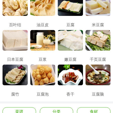
百叶结
油豆皮
豆腐
米豆腐
日本豆腐
豆浆
嫩豆腐
千页豆腐
腐竹
豆腐泡
香干
豆腐脑
菜谱
分类
食材