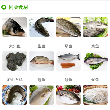
同类食材
大头鱼
生鱼
草鱼
鲫鱼
庐山石鸡
鲤鱼
鲑鱼
鲈鱼