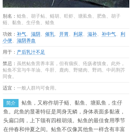
别名：
鲶鱼、胡子鲇、鲢胡、旺虾、塘虱鱼、肥鱼、胡子
鲢、黏鱼、生仔鱼、鲼鱼
功效：
补气
、
滋阴
、
催乳
、
开胃
、
利尿
、
滋补
、
补中气
、
利
小便
、
滋阴养血
用于：
产后乳汁不足
禁忌：
虽然鲇鱼营养丰富，但有痼疾、疮疡者慎食。此外，
鲇鱼不宜与牛羊油、牛肝、鹿肉、野猪肉、野鸡、中药荆芥
同食。
适宜：
一般人群均可食用。
鲇鱼，又称作胡子鲢、黏鱼、塘虱鱼，生仔
简介
鱼。此鱼的显著特征是周身无鳞，身体表面多黏液，
头扁口阔，上下颌有四根胡须。鲇鱼的最佳食用季节
在仲春和仲夏之间。鲇鱼不仅像其他鱼一样含有丰富