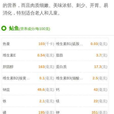
的营养，而且肉质细嫩、美味浓郁、刺少、开胃、易
消化，特别适合老人和儿童。
鲇鱼
(营养成分/每100克)
热量
103
(千卡)
维生素B1(硫胺素)
0.03
(毫克)
维生素E
0.54
(毫克)
脂肪
3.7
(克)
胆固醇
163
(毫克)
蛋白质
17.3
(克)
维生素B2(核黄素)
0.1
(毫克)
维生素B3(烟酸/尼克酸)
2.5
(毫克)
钠盐
49.6
(毫克)
钙
42
(毫克)
铁
2.1
(毫克)
镁
22
(毫克)
磷
195
(毫克)
钾
351
(毫克)