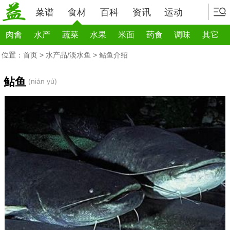
菜谱
食材
百科
资讯
运动
肉禽
水产
蔬菜
水果
米面
药食
调味
其它
位置：
首页
>
水产品/淡水鱼
> 鲇鱼介绍
鲇鱼
(nián yú)