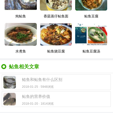
炖鲇鱼
香菇蒸仔鲇鱼面
鲇鱼豆腐
水煮鱼
鲇鱼烧豆腐
鲇鱼豆腐汤
鲇鱼相关文章
鲶鱼和鲇鱼有什么区别
2018-01-25 · 5948浏览
鲇鱼的营养价值
2018-01-20 · 1814浏览