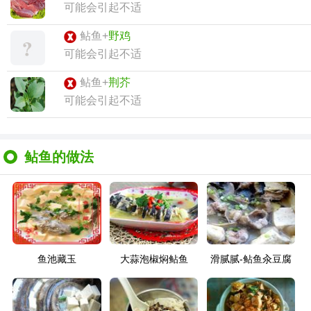
可能会引起不适
鲇鱼+
野鸡
可能会引起不适
鲇鱼+
荆芥
可能会引起不适
鲇鱼的做法
鱼池藏玉
大蒜泡椒焖鲇鱼
滑腻腻-鲇鱼汆豆腐