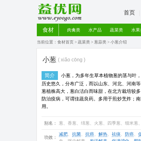
首页
食材
肉禽类
水产品
蔬菜类
水果
当前位置：
食材首页
>
蔬菜类
>
葱蒜类
> 小葱介绍
小葱
( xiǎo cōng )
简介
小葱，为多年生草本植物葱的茎与叶
历史悠久，分布广泛，而以山东、河北、河南等
葱植株高大，葱白洁白而味甜，在北方栽培较多
防治疫病，可谓佳蔬良药。多用于煎炒烹炸；南
用。
别名：
葱、香葱、绵葱、火葱、四季葱、细米葱
减肥
、
抗菌
、
抗癌
、
解热
、
祛痰
、
防癌
、
功效：