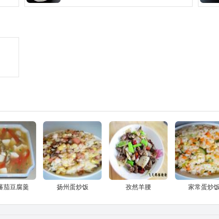
蕃茄豆腐羹
扬州蛋炒饭
孜然羊腰
家常蛋炒