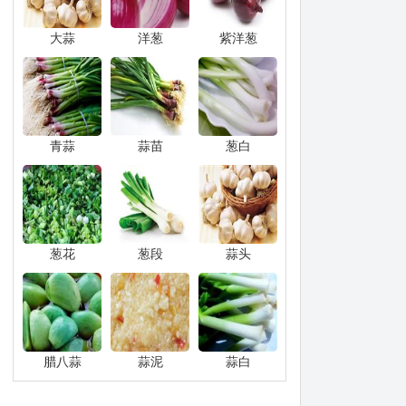
大蒜
洋葱
紫洋葱
青蒜
蒜苗
葱白
葱花
葱段
蒜头
腊八蒜
蒜泥
蒜白