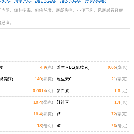
助消化
、
增强体质
、
治疗高血压
、
预防高血压
、
降低胆固醇
积内阻、痈肿疮毒、痢疾脉微、寒凝腹痛、小便不利、风寒感冒轻症
者忌食。
物
4.9
(克)
维生素B1(硫胺素)
0.05
(毫克)
视黄醇)
140
(毫克)
维生素C
21
(毫克)
0.0014
(克)
蛋白质
1.6
(克)
10.4
(毫克)
纤维素
1.4
(克)
10.4
(毫克)
钙
72
(毫克)
18
(毫克)
磷
26
(毫克)