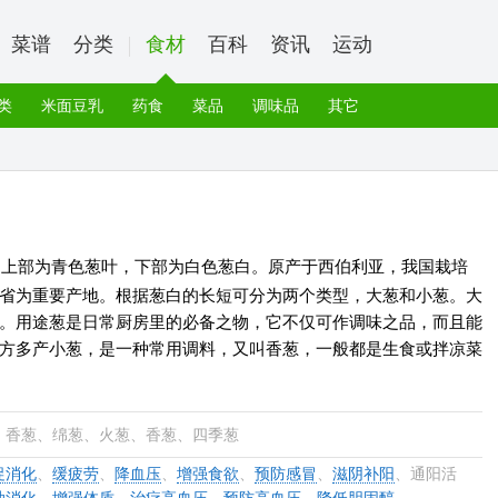
菜谱
分类
食材
百科
资讯
运动
类
米面豆乳
药食
菜品
调味品
其它
，上部为青色葱叶，下部为白色葱白。原产于西伯利亚，我国栽培
省为重要产地。根据葱白的长短可分为两个类型，大葱和小葱。大
。用途葱是日常厨房里的必备之物，它不仅可作调味之品，而且能
方多产小葱，是一种常用调料，又叫香葱，一般都是生食或拌凉菜
、香葱、绵葱、火葱、香葱、四季葱
促消化
、
缓疲劳
、
降血压
、
增强食欲
、
预防感冒
、
滋阴补阳
、通阳活