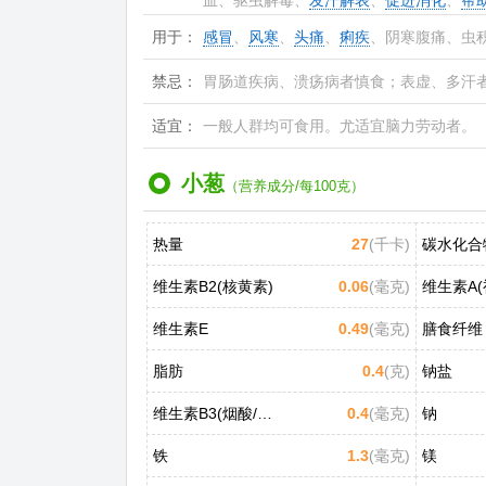
血、驱虫解毒、
发汗解表
、
促进消化
、
帮
用于：
感冒
、
风寒
、
头痛
、
痢疾
、阴寒腹痛、虫
禁忌：
胃肠道疾病、溃疡病者慎食；表虚、多汗
适宜：
一般人群均可食用。尤适宜脑力劳动者。
小葱
（营养成分/每100克）
热量
27
(千卡)
碳水化合
维生素B2(核黄素)
0.06
(毫克)
维生素A(
维生素E
0.49
(毫克)
膳食纤维
脂肪
0.4
(克)
钠盐
维生素B3(烟酸/尼克酸)
0.4
(毫克)
钠
铁
1.3
(毫克)
镁