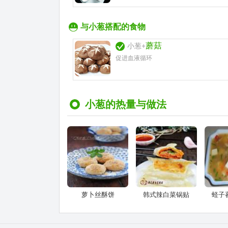
与小葱搭配的食物
蘑菇
小葱+
促进血液循环
小葱的热量与做法
萝卜丝酥饼
韩式辣白菜锅贴
蛏子