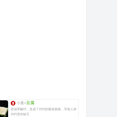
豆腐
小葱+
形成草酸钙，造成了对钙的吸收困难，导致人体
内钙质的缺乏