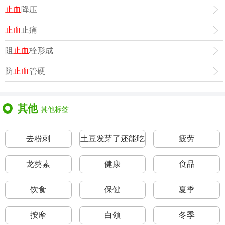
止血
降压
止血
止痛
阻
止血
栓形成
防
止血
管硬
其他
其他标签
去粉刺
土豆发芽了还能吃
疲劳
吗
龙葵素
健康
食品
饮食
保健
夏季
按摩
白领
冬季