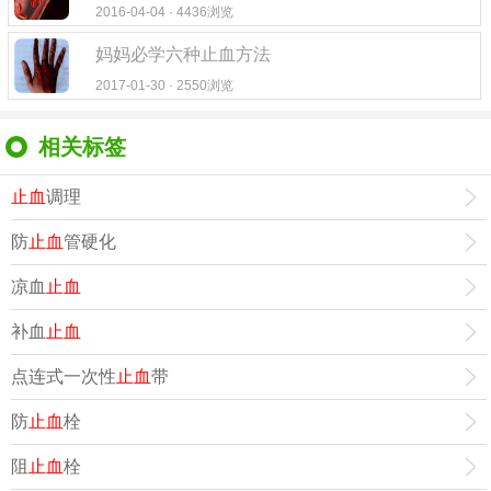
2016-04-04 · 4436浏览
妈妈必学六种止血方法
2017-01-30 · 2550浏览
相关标签
止血
调理
防
止血
管硬化
凉血
止血
补血
止血
点连式一次性
止血
带
防
止血
栓
阻
止血
栓