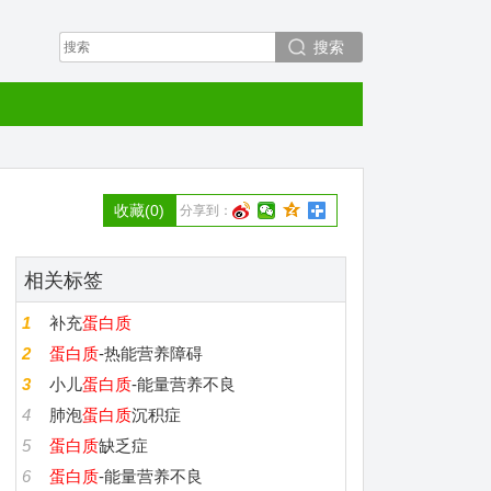
搜索
收藏
(0)
分享到：
相关标签
1
补充
蛋白质
2
蛋白质
-热能营养障碍
3
小儿
蛋白质
-能量营养不良
4
肺泡
蛋白质
沉积症
5
蛋白质
缺乏症
6
蛋白质
-能量营养不良