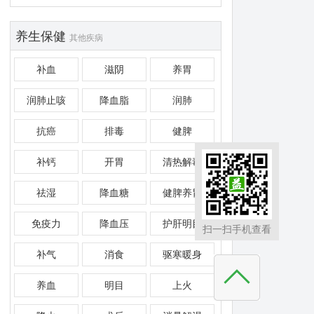
养生保健
其他疾病
补血
滋阴
养胃
润肺止咳
降血脂
润肺
抗癌
排毒
健脾
补钙
开胃
清热解毒
祛湿
降血糖
健脾养胃
免疫力
降血压
护肝明目
扫一扫手机查看
补气
消食
驱寒暖身
养血
明目
上火