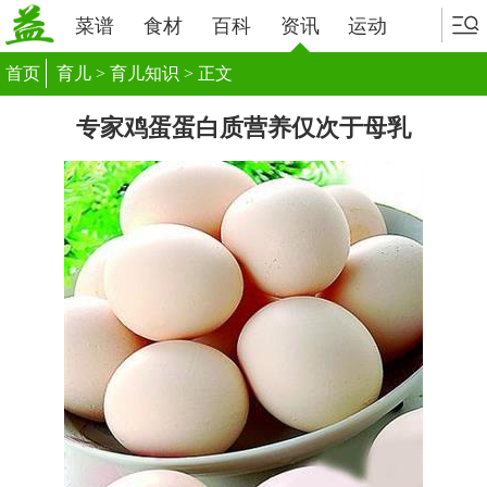
菜谱
食材
百科
资讯
运动
首页
育儿
>
育儿知识
> 正文
专家鸡蛋蛋白质营养仅次于母乳