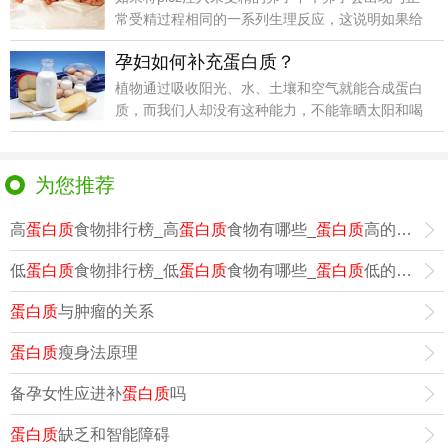
常受精过程相同的一系列生理反应，这说明如果给
存在相应
孕妇如何补充蛋白质？
植物通过吸收阳光、水、土壤和空气就能合成蛋白
质，而我们人却没有这种能力，不能靠晒太阳和喝
水来维持生命
为您推荐
高
蛋白质
食物排行榜_高
蛋白质
食物有哪些_
蛋白质
高的食物
低
蛋白质
食物排行榜_低
蛋白质
食物有哪些_
蛋白质
低的食物
蛋白质
与肿瘤的关系
蛋白质
瘦身法原理
备孕女性应进补
蛋白质
吗
蛋白质
缺乏和智能障碍