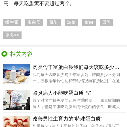
高，每天吃蛋黄不要超过两个。
维生素
蛋白质
母乳
鸡蛋
蛋白
母乳
更多>>
相关内容
肉类含丰富蛋白质我们每天该吃多少肉？
我们每天该吃多少肉？专家认为，吃肉多少不必划
一，应根据年龄性别和劳动情况而有所区别。在通
常情况下，每
肾炎病人不能吃蛋白质吗?
甚至对慢性肾炎发展到最严重时期——尿毒症期的
病人，也是主张吃高质量的低蛋白的饮食，即成人
每日蛋白质不
改善男性生育力的“特殊蛋白质”
如果将plcz注入未受精的卵子中，卵子会出现与正