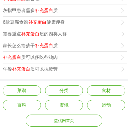
灰指甲患者需多
补充蛋白
质
6款豆腐食谱
补充蛋白
健康瘦身
需要重点
补充蛋白
质的四类人群
家长怎么给孩子
补充蛋白
质
补充蛋白
质可以多吃些鸡肉
午餐
补充蛋白
质可以抗疲劳
菜谱
分类
食材
百科
资讯
运动
益优网首页