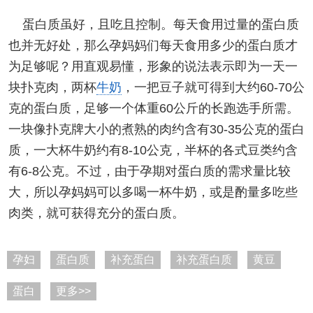
蛋白质虽好，且吃且控制。每天食用过量的蛋白质
也并无好处，那么孕妈妈们每天食用多少的蛋白质才
为足够呢？用直观易懂，形象的说法表示即为一天一
块扑克肉，两杯
牛奶
，一把豆子就可得到大约60-70公
克的蛋白质，足够一个体重60公斤的长跑选手所需。
一块像扑克牌大小的煮熟的肉约含有30-35公克的蛋白
质，一大杯牛奶约有8-10公克，半杯的各式豆类约含
有6-8公克。不过，由于孕期对蛋白质的需求量比较
大，所以孕妈妈可以多喝一杯牛奶，或是酌量多吃些
肉类，就可获得充分的蛋白质。
孕妇
蛋白质
补充蛋白
补充蛋白质
黄豆
蛋白
更多>>