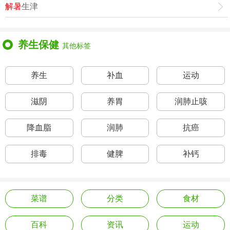
解暑
生津
养生保健
其他标签
养生
补血
运动
滋阴
养胃
润肺止咳
降血脂
润肺
抗癌
排毒
健脾
补钙
菜谱
分类
食材
百科
资讯
运动