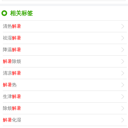
相关标签
清热
解暑
祛湿
解暑
降温
解暑
解暑
除烦
清凉
解暑
解暑
热
生津
解暑
除烦
解暑
解暑
化湿