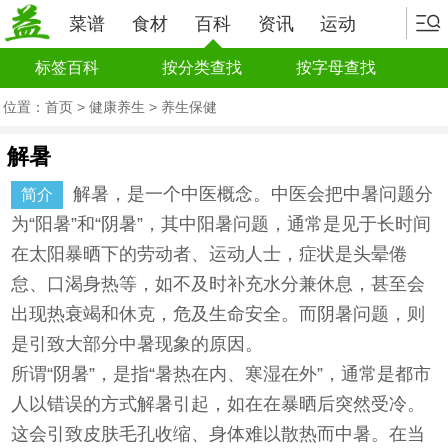
菜谱
食材
百科
资讯
运动
标签百科
按分类查找
按字母查找
位置：
首页
>
健康养生
>
养生保健
解暑
解暑，是一个中医概念。中医会把中暑问题分
简介
为“阳暑”和“阴暑”，其中阳暑问题，通常是见于长时间
在太阳暴晒下的劳动者、运动人士，症状是头晕倦
怠、口渴身热等，如不及时补充水分兼休息，甚至会
出现热衰竭和休克，危及生命安全。而阴暑问题，则
是引致大部分中暑现象的原因。
所谓“阴暑”，是指“暑热在内、寒湿在外”，通常是都市
人以错误的方式解暑引起，如在在暴晒后突然受冷。
这会引致皮肤毛孔收缩、身体难以散热而中暑。在当