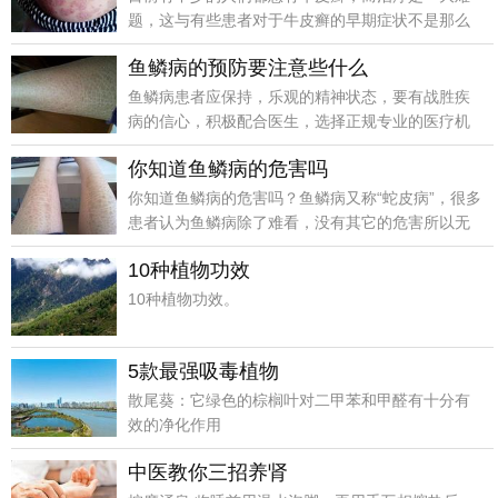
题，这与有些患者对于牛皮癣的早期症状不是那么
的了解，治疗时间晚是有一定关系的。
鱼鳞病的预防要注意些什么
鱼鳞病患者应保持，乐观的精神状态，要有战胜疾
病的信心，积极配合医生，选择正规专业的医疗机
构，进行科学的治疗，早日治愈鱼鳞病。
你知道鱼鳞病的危害吗
你知道鱼鳞病的危害吗？鱼鳞病又称“蛇皮病”，很多
患者认为鱼鳞病除了难看，没有其它的危害所以无
关痛痒。下面我们一起来看看鱼鳞病到底有哪些危
10种植物功效
害吧。削弱听觉和视觉:
10种植物功效。
5款最强吸毒植物
散尾葵：它绿色的棕榈叶对二甲苯和甲醛有十分有
效的净化作用
中医教你三招养肾