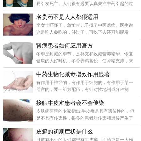
易引发死亡。人们很有必要认真关注中药引起的过
敏反应，以防患于未然。
名贵药不是人人都很适用
李女士吓坏了，急忙带儿子找了中医瞧病。医生说
这是吃人参吃的，补过了，再吃下去还可能脱发
呢。李女士觉得纳闷，这么好的东西还能吃出毛病?
肾病患者如何应用膏方
冬季是封藏的季节，是补充和收藏营养精华、恢复
健康的大好时机，冬令养精蓄锐，使肾精充沛，来
年体质就能增强。所以长期以来，民间流传着冬季
中药生物化减毒增效作用显著
服用膏方的习惯。
有作用于神经的，有作用于细胞的，有作用于某一
器官的，逐一组方配伍，有针对性地制成各种制
剂，既强化了有效成分的含量，又有效地排除了产
接触牛皮癣患者会不会传染
生毒副作用的部。
皮肤病医院的专家指出:牛皮癣是具有遗传性的，但
是不具有传染性，很多的患者对传染和遗传产生了
混淆，牛皮癣病变虽颜色发红、皮肤增厚、病程较
皮癣的初期症状是什么
长，是一种慢性炎症性皮肤病。
目前有不少的人们都患有牛皮癣，而治疗是一大难