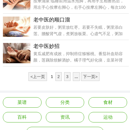
按摩涌泉:临睡前用温水泡脚，再用手互相擦热后，
用左手心按摩右脚心，右手心按摩左脚心，每次100
下以上。
老中医的顺口溜
若要皮肤好，粥里放红枣。若要不失眠，粥里添白
莲。腰酸肾气虚，煮粥放板栗。心虚气不足，粥加
桂圆肉。头昏多汗症，粥里加薏仁。润肺又止咳，
老中医妙招
粥里加百合。消暑解热毒，常饮绿豆粥。乌
黄瓜减肥有成效，抑制癌症猕猴桃。番茄补血助容
颜，莲藕除烦解酒妙。橘子理气好化痰，韭菜补肾
暖膝腰。萝卜消食除胀气，芹菜能治血压高。白菜
利尿排毒素，菜花常吃癌症少。冬瓜消肿有
<上一页
1
2
3
...
下一页>
菜谱
分类
食材
百科
资讯
运动