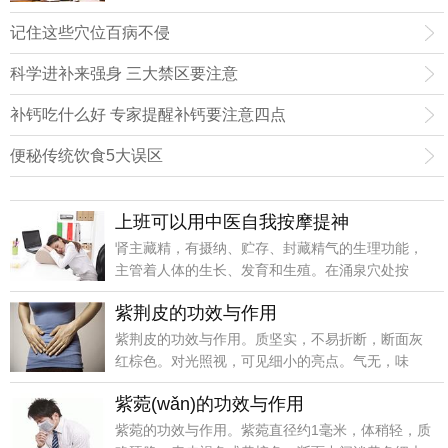
可以使皮肤变得细嫩起来。
记住这些穴位百病不侵
科学进补来强身 三大禁区要注意
补钙吃什么好 专家提醒补钙要注意四点
便秘传统饮食5大误区
上班可以用中医自我按摩提神
肾主藏精，有摄纳、贮存、封藏精气的生理功能，
主管着人体的生长、发育和生殖。在涌泉穴处按
摩，通过经络的传递作用，能使肾脏产生良好的效
紫荆皮的功效与作用
应，调节内分泌与植物神经系统，提神醒脑。
紫荆皮的功效与作用。质坚实，不易折断，断面灰
红棕色。对光照视，可见细小的亮点。气无，味
涩。
紫菀(wǎn)的功效与作用
紫菀的功效与作用。紫菀直径约1毫米，体稍轻，质