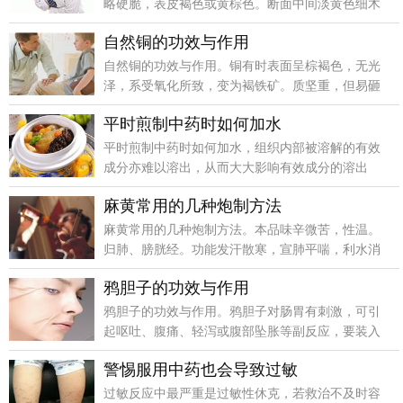
略硬脆，表皮褐色或黄棕色。断面中间淡黄色细木
质心。有特异香气，味淡辛辣有刺舌喉感。
自然铜的功效与作用
自然铜的功效与作用。铜有时表面呈棕褐色，无光
泽，系受氧化所致，变为褐铁矿。质坚重，但易砸
碎，断面不平坦，青黄色，有光泽气味均无。
平时煎制中药时如何加水
平时煎制中药时如何加水，组织内部被溶解的有效
成分亦难以溶出，从而大大影响有效成分的溶出
率。因此煎药时切忌加水。
麻黄常用的几种炮制方法
麻黄常用的几种炮制方法。本品味辛微苦，性温。
归肺、膀胱经。功能发汗散寒，宣肺平喘，利水消
肿。主治风寒感冒，胸闷气短，咳嗽哮喘，风水浮
鸦胆子的功效与作用
肿等病症。
鸦胆子的功效与作用。鸦胆子对肠胃有刺激，可引
起呕吐、腹痛、轻泻或腹部坠胀等副反应，要装入
胶囊服用，或用桂圆肉包裹服用，以减少刺激性。
警惕服用中药也会导致过敏
孕妇和幼儿不宜使用。
过敏反应中最严重是过敏性休克，若救治不及时容