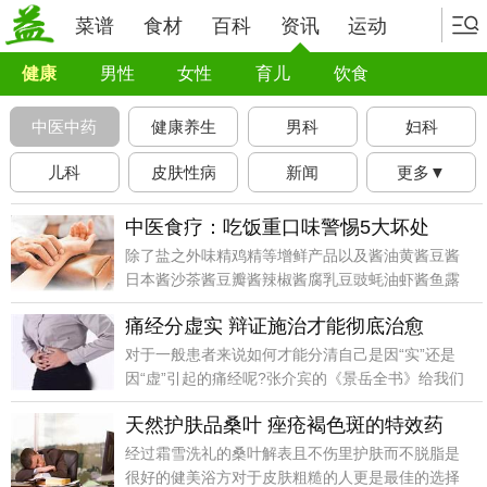
菜谱
食材
百科
资讯
运动
健康
男性
女性
育儿
饮食
中医中药
健康养生
男科
妇科
儿科
皮肤性病
新闻
更多▼
中医食疗：吃饭重口味警惕5大坏处
除了盐之外味精鸡精等增鲜产品以及酱油黄酱豆酱
日本酱沙茶酱豆瓣酱辣椒酱腐乳豆豉蚝油虾酱鱼露
等所有咸味调味品也都含有大量的钠。
痛经分虚实 辩证施治才能彻底治愈
对于一般患者来说如何才能分清自己是因“实”还是
因“虚”引起的痛经呢?张介宾的《景岳全书》给我们
提供了一个办法“经行腹痛证有虚实。
天然护肤品桑叶 痤疮褐色斑的特效药
经过霜雪洗礼的桑叶解表且不伤里护肤而不脱脂是
很好的健美浴方对于皮肤粗糙的人更是最佳的选择