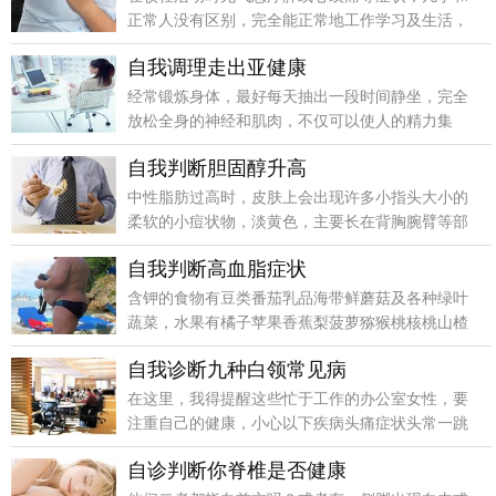
正常人没有区别，完全能正常地工作学习及生活，
甚至能胜任较重的劳动或体育活动。
自我调理走出亚健康
经常锻炼身体，最好每天抽出一段时间静坐，完全
放松全身的神经和肌肉，不仅可以使人的精力集
中，而且可以调节内脏器官的状态。
自我判断胆固醇升高
中性脂肪过高时，皮肤上会出现许多小指头大小的
柔软的小痘状物，淡黄色，主要长在背胸腕臂等部
位，不痛不痒。
自我判断高血脂症状
含钾的食物有豆类番茄乳品海带鲜蘑菇及各种绿叶
蔬菜，水果有橘子苹果香蕉梨菠萝猕猴桃核桃山楂
西瓜等。
自我诊断九种白领常见病
在这里，我得提醒这些忙于工作的办公室女性，要
注重自己的健康，小心以下疾病头痛症状头常一跳
一跳地痛，或好像有东西缠着头部，绞着痛，并伴
自诊判断你脊椎是否健康
有眩晕现象。