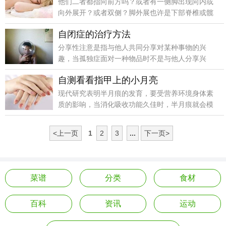
他们二者都指向前方吗？或者有一侧脚出现向内或
向外展开？或者双侧？脚外展也许是下部脊椎或髋
骨的问题，或头颈部或颅骨基底部的压力不均衡的
自闭症的治疗方法
信号。
分享性注意是指与他人共同分享对某种事物的兴
趣，当孤独症面对一种物品时不是与他人分享兴
趣，而是要得到它，这种障碍是孤独症的早期症状
自测看看指甲上的小月亮
之一。
现代研究表明半月痕的发育，要受营养环境身体素
质的影响，当消化吸收功能久佳时，半月痕就会模
糊减少，甚至消失。
<上一页
1
2
3
...
下一页>
菜谱
分类
食材
百科
资讯
运动