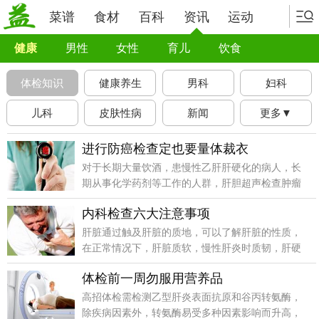
菜谱
食材
百科
资讯
运动
健康
男性
女性
育儿
饮食
体检知识
健康养生
男科
妇科
儿科
皮肤性病
新闻
更多▼
进行防癌检查定也要量体裁衣
对于长期大量饮酒，患慢性乙肝肝硬化的病人，长
期从事化学药剂等工作的人群，肝胆超声检查肿瘤
标志物如甲胎蛋白(afp)，就是必需的检查项目。
内科检查六大注意事项
肝脏通过触及肝脏的质地，可以了解肝脏的性质，
在正常情况下，肝脏质软，慢性肝炎时质韧，肝硬
化肝脏质硬，还通过有无压痛，肝脏是否病变。
体检前一周勿服用营养品
高招体检需检测乙型肝炎表面抗原和谷丙转氨酶，
除疾病因素外，转氨酶易受多种因素影响而升高，