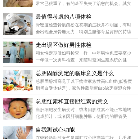
常常已很重了，有的甚至失去了治愈的机会。其实
大部分疾病在发作前都有一些告警信号，依据这些
最值得考虑的八项体检
信号对照自己的身体状况，会对早期发现身
骨密度检查骨质疏松在初期的症状并不明显，有时
会出现全身骨痛无力，特别是腰部骨盆背部的持续
性疼痛，许多人误以为是腰椎的问题。
走出误区做好男性体检
和女性定期做妇科检查一样，中年男性也需要至少
一年做一次男科检查，来随时监测生殖系统的健
康，以便“有病治病，无病防病”。
总胆固醇测定的临床意义是什么
总胆固醇增高见于以下病症家族性高tc血症(低密度
脂蛋白受体缺乏)，家族性载脂蛋白b缺乏症混合性
高脂蛋白血症。
总胆红素和直接胆红素的意义
当肝细胞发生病变时，或者因胆红素不能正常地转
化成胆汁，或者因肝细胞肿胀，使肝内的胆管受
压，排泄胆汁受阻，使血中的胆红素升高，这时就
自我测试心功能
发生了肝细胞性黄疸。
在较轻活动时无气急浮肿或心绞痛等症状，几乎和