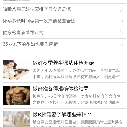
如饮食不当疲劳饮酒感冒甚至情绪因素等。
咳嗽八周无好转应排查胃食道反流
怀孕多长时间做第一次产前检查合适
健康检查衣着很讲究
35岁以下的孕妇也要作唐筛
做好秋季养生课从体检开始
因为老年人体质偏弱，身体抵抗力差，入秋后气温
下降，各种病菌和细菌很容易乘虚而入，刺激老年
人的呼吸道，并大量繁殖。
做好准备得准确体检结果
检查前3～5日饮食宜清淡，勿食猪肝猪血等含血性
之食物。体检前一天忌酒，避免使用对肝肾功能有
影响的药物。检查前一日晚上12点以后完全禁食。
做B超需要了解哪些事情？
抽血及肝
是否需要空腹绝对空腹做肝胆胰腹膜后肾上腺b超检