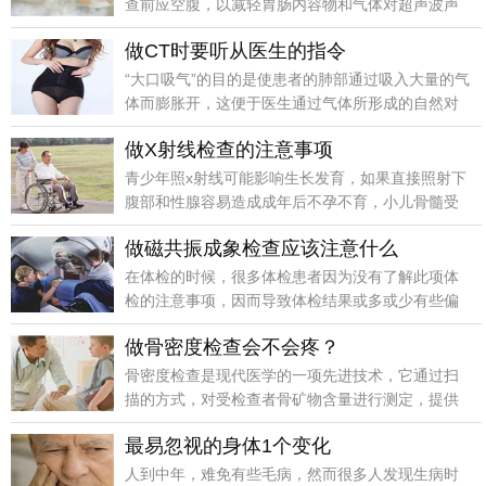
查前应空腹，以减轻胃肠内容物和气体对超声波声
束的干扰，保证胆囊及胆管内有足够的胆汁充盈，
做CT时要听从医生的指令
确保诊断的准确性。
“大口吸气”的目的是使患者的肺部通过吸入大量的气
体而膨胀开，这便于医生通过气体所形成的自然对
比达到明确诊断的目的。
做X射线检查的注意事项
青少年照x射线可能影响生长发育，如果直接照射下
腹部和性腺容易造成成年后不孕不育，小儿骨髓受
照射后患白血病的危险性要比成人大，因此青少年
做磁共振成象检查应该注意什么
体检时不需把x检查列为常规检查。
在体检的时候，很多体检患者因为没有了解此项体
检的注意事项，因而导致体检结果或多或少有些偏
差，所以，了解好体检的注意事项，对体检结果也
做骨密度检查会不会疼？
是有影响的。体内有磁铁类物
骨密度检查是现代医学的一项先进技术，它通过扫
描的方式，对受检查者骨矿物含量进行测定，提供
有价值的可比性数据，诊断全身各种疾病对骨代谢
最易忽视的身体1个变化
的影响均有很重要的作用。
人到中年，难免有些毛病，然而很多人发现生病时